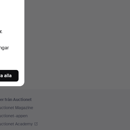
r.
ingar
a alla
er från Auctionet
uctionet Magazine
uctionet-appen
uctionet Academy