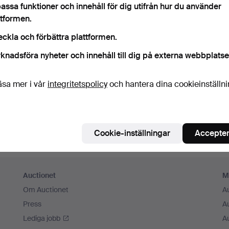
assa funktioner och innehåll för dig utifrån hur du använder
m ihåg mig
ttformen.
eckla och förbättra plattformen.
Logga in
knadsföra nyheter och innehåll till dig på externa webbplatse
eller logga in via Facebook här
äsa mer i vår
integritetspolicy
och hantera dina cookieinställn
Fortsätt med Facebook
Cookie-inställningar
Accepter
Auctionet
M
Om Auctionet
A
Press
A
Lediga jobb
A