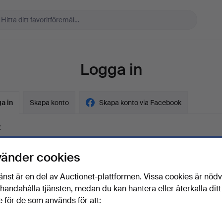
Logga in
a in
Skapa konto
Skapa konto via Facebook
t
vänder cookies
ord
Visa lösenord i 
änst är en del av Auctionet-plattformen. Vissa cookies är nöd
illhandahålla tjänsten, medan du kan hantera eller återkalla ditt
 för de som används för att:
lösenordet?