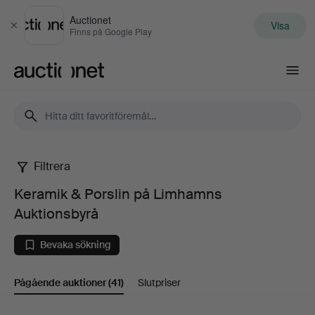
Auctionet
Visa
Stäng
Finns på Google Play
Auctionet.com
Filtrera
Keramik
Keramik & Porslin på Limhamns
&
Auktionsbyrå
Porslin
Bevaka sökning
på
Pågående auktioner
(41)
Slutpriser
Limhamns