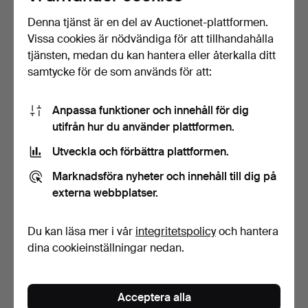
Denna tjänst är en del av Auctionet-plattformen.
Vissa cookies är nödvändiga för att tillhandahålla
YTTERFODER,
SERVISDELAR, porslin,
tjänsten, medan du kan hantera eller återkalla ditt
KAFFEKANNA SAMT
Tettau, 37 delar.
samtycke för de som används för att:
SOCKERSKÅL, me…
3 dagar
4 dagar
Värdering
Värdering
53 USD
106 USD
Anpassa funktioner och innehåll för dig
utifrån hur du använder plattformen.
Utveckla och förbättra plattformen.
Marknadsföra nyheter och innehåll till dig på
externa webbplatser.
Du kan läsa mer i vår
integritetspolicy
och hantera
dina cookieinställningar nedan.
KAFFESERVIS ,porslin,
KAFFESERVIS, porslin,
"Noel" Royal Grafton…
"Helena" Rosenthal T…
Acceptera alla
4 dagar
4 dagar