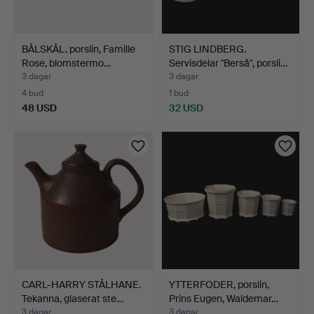
BÅLSKÅL. porslin, Famille
STIG LINDBERG.
Rose, blomstermo…
Servisdelar "Berså", porsli…
3 dagar
3 dagar
4 bud
1 bud
48 USD
32 USD
CARL-HARRY STÅLHANE.
YTTERFODER, porslin,
Tekanna, glaserat ste…
Prins Eugen, Waldemar…
3 dagar
3 dagar