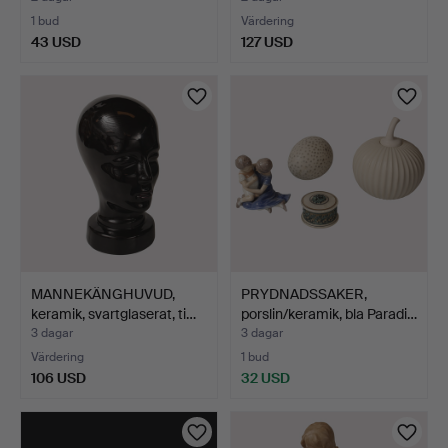
1 bud
Värdering
43 USD
127 USD
MANNEKÄNGHUVUD,
PRYDNADSSAKER,
keramik, svartglaserat, ti…
porslin/keramik, bla Paradi…
3 dagar
3 dagar
Värdering
1 bud
106 USD
32 USD