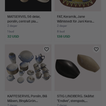
MATSERVIS, 56 delar,
FAT, Keramik, Jane
porslin, centralt pla…
Wåhlstedt för Jani Kera…
2 dagar
2 dagar
1 bud
8 bud
32 USD
138 USD
KAFFESERVIS, Porslin, Blå
STIG LINDBERG. Skålfat
Måsen, Bing&Grön…
"Endive", stengods,…
2 dagar
2 dagar