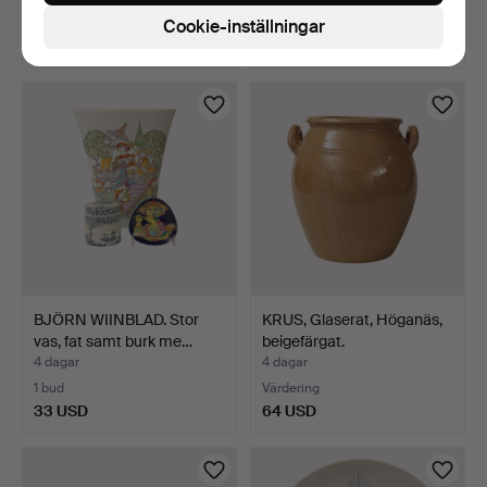
Värdering
Värdering
Cookie-inställningar
159 USD
211 USD
BJÖRN WIINBLAD. Stor
KRUS, Glaserat, Höganäs,
vas, fat samt burk me…
beigefärgat.
4 dagar
4 dagar
1 bud
Värdering
33 USD
64 USD