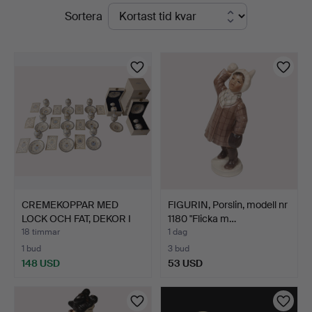
Pågående
Sortera
Auktionsbyrå
auktioner
CREMEKOPPAR MED
FIGURIN, Porslin, modell nr
LOCK OCH FAT, DEKOR I
1180 "Flicka m…
BLÅT…
18 timmar
1 dag
1 bud
3 bud
148 USD
53 USD