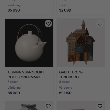
Värdering
1 bud
85 USD
32 USD
TEKANNA SANNOLIKT
GABI CITRON-
ROLF SINNERMARK.
TENGBORG.
osigner…
Väggrelief/skulptur …
7 dagar
8 dagar
Värdering
Värdering
85 USD
69 USD