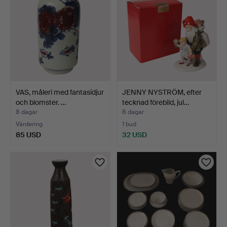
VAS, måleri med fantasidjur
JENNY NYSTRÖM, efter
och blomster. …
tecknad förebild, jul…
8 dagar
8 dagar
Värdering
1 bud
85 USD
32 USD