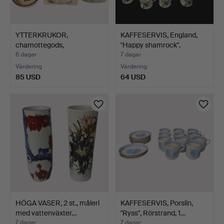
YTTERKRUKOR,
KAFFESERVIS, England,
chamottegods,
"Happy shamrock".
Drejargruppen. …
6 dagar
7 dagar
Värdering
Värdering
85 USD
64 USD
HÖGA VASER, 2 st., måleri
KAFFESERVIS, Porslin,
med vattenväxter…
"Ryss", Rörstrand, 1…
7 dagar
7 dagar