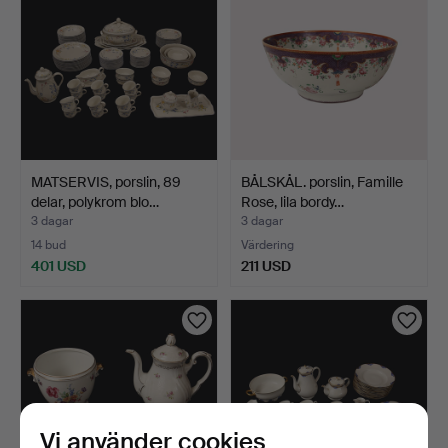
MATSERVIS, porslin, 89
BÅLSKÅL. porslin, Famille
delar, polykrom blo…
Rose, lila bordy…
3 dagar
3 dagar
14 bud
Värdering
401 USD
211 USD
Vi använder cookies