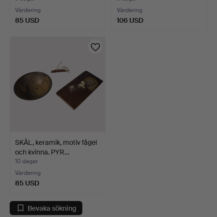
Värdering
Värdering
85 USD
106 USD
SKÅL, keramik, motiv fågel
och kvinna. PYR…
10 dagar
Värdering
85 USD
Bevaka sökning