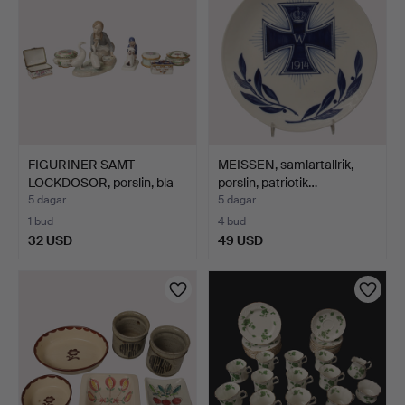
FIGURINER SAMT
MEISSEN, samlartallrik,
LOCKDOSOR, porslin, bla
porslin, patriotik…
Spa…
5 dagar
5 dagar
1 bud
4 bud
32 USD
49 USD