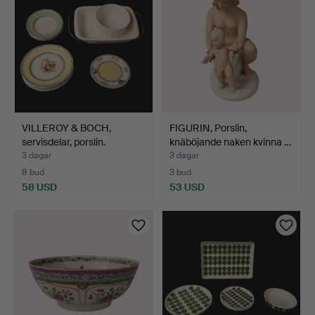
VILLEROY & BOCH,
FIGURIN, Porslin,
servisdelar, porslin.
knäböjande naken kvinna …
3 dagar
3 dagar
8 bud
3 bud
58 USD
53 USD