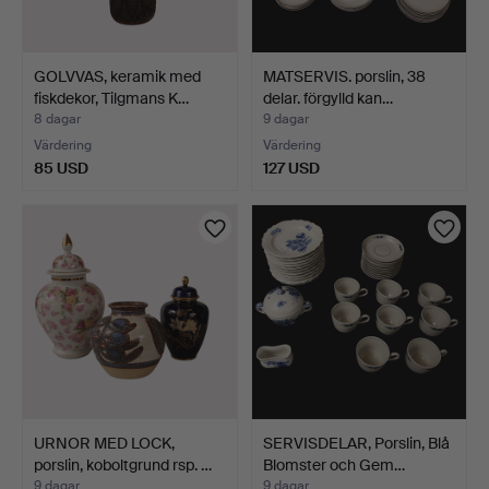
GOLVVAS, keramik med
MATSERVIS. porslin, 38
fiskdekor, Tilgmans K…
delar. förgylld kan…
8 dagar
9 dagar
Värdering
Värdering
85 USD
127 USD
URNOR MED LOCK,
SERVISDELAR, Porslin, Blå
porslin, koboltgrund rsp. …
Blomster och Gem…
9 dagar
9 dagar