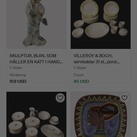
SKULPTUR, BIJIN, SOM
VILLEROY & BOCH,
HÅLLER EN KATT I HAND…
servisdelar 31 st., porsl…
2 dagar
2 dagar
Värdering
3 bud
159 USD
85 USD