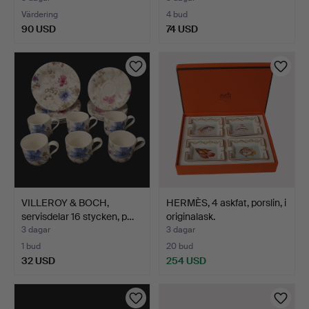
Värdering
4 bud
90 USD
74 USD
VILLEROY & BOCH,
HERMÈS, 4 askfat, porslin, i
servisdelar 16 stycken, p…
originalask.
3 dagar
3 dagar
1 bud
20 bud
32 USD
254 USD