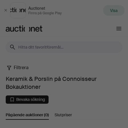
Auctionet
Visa
Stäng
Finns på Google Play
Auctionet.com
Filtrera
Keramik
Keramik & Porslin på Connoisseur
&
Bokauktioner
Porslin
Bevaka sökning
på
Pågående auktioner
(0)
Slutpriser
Connoisseur