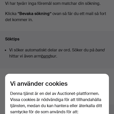
Pågående
Vi har tyvärr inga föremål som matchar din sökning.
Bokauktioner
auktioner
Klicka
“Bevaka sökning”
ovan så får du ett mail så fort
det kommer in.
Söktips
Vi söker automatiskt delar av ord. Söker du på
band
hittar vi även
arm
band
sur
.
Här är föremål från vårt arkiv som
Vi använder cookies
matchar din sökning
Denna tjänst är en del av Auctionet-plattformen.
Visa alla föremål
Vissa cookies är nödvändiga för att tillhandahålla
tjänsten, medan du kan hantera eller återkalla ditt
samtycke för de som används för att: