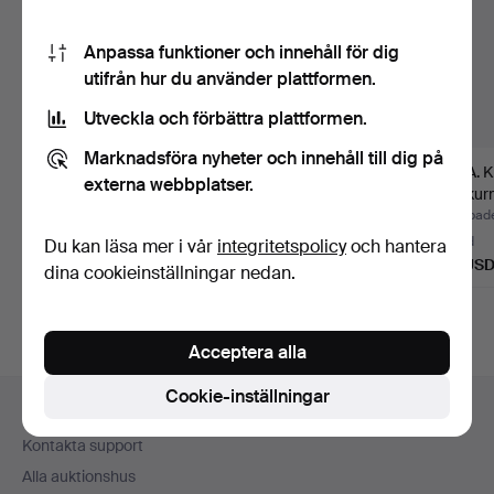
Anpassa funktioner och innehåll för dig
utifrån hur du använder plattformen.
Utveckla och förbättra plattformen.
Marknadsföra nyheter och innehåll till dig på
Keramik. Nylund, Kåge,
KINA. Bålskål. Qing,
KINA. K
externa webbplatser.
Gefle, rörstrand, U…
Qianlong "Imari" 1736…
Lockurn
Guangx
Klubbades 4 aug 2026
Klubbades 4 aug 2026
Klubbad
3 bud
3 bud
5 bud
Du kan läsa mer i vår
integritetspolicy
och hantera
53 USD
43 USD
211 US
dina cookieinställningar nedan.
Acceptera alla
Sidfotsnavigation
Cookie-inställningar
Hjälp och kontakt
Kontakta support
Alla auktionshus