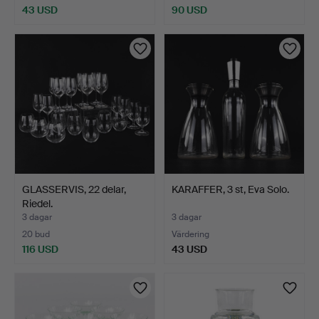
43 USD
90 USD
GLASSERVIS, 22 delar,
KARAFFER, 3 st, Eva Solo.
Riedel.
3 dagar
3 dagar
20 bud
Värdering
116 USD
43 USD