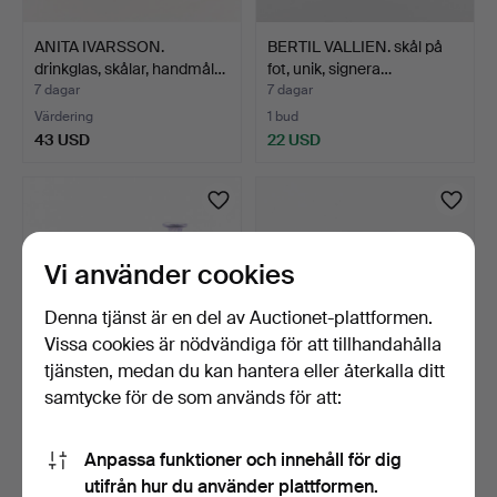
ANITA IVARSSON.
BERTIL VALLIEN. skål på
drinkglas, skålar, handmål…
fot, unik, signera…
7 dagar
7 dagar
Värdering
1 bud
43 USD
22 USD
Vi använder cookies
Denna tjänst är en del av Auctionet-plattformen.
Vissa cookies är nödvändiga för att tillhandahålla
tjänsten, medan du kan hantera eller återkalla ditt
samtycke för de som används för att:
BERTIL VALLIEN. VAS &
BERTIL VALLIEN. skål,
OLJELAMPA. "Volcano"…
signerad, Kosta Boda…
Anpassa funktioner och innehåll för dig
7 dagar
7 dagar
utifrån hur du använder plattformen.
Värdering
3 bud