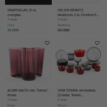
SNAPSGLAS, 10 st,
HELEN KRANTZ.
uranglas.
skulpturer, 2 st, Orrefors E…
3 dagar
3 dagar
1 bud
Värdering
22 USD
53 USD
ALVAR AALTO. vas, "Savoy",
OIVA TOIKKA. servisdelar,
Iittala.
23 delar, "Kaste…
3 dagar
3 dagar
6 bud
15 bud