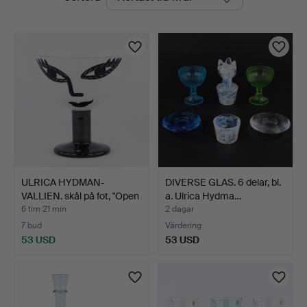
auktioner
ULRICA HYDMAN-
DIVERSE GLAS. 6 delar, bl.
VALLIEN. skål på fot, "Open
a. Ulrica Hydma…
…
6 tim 21 min
2 dagar
7 bud
Värdering
53 USD
53 USD