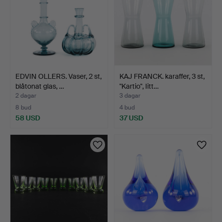
EDVIN OLLERS. Vaser, 2 st,
KAJ FRANCK. karaffer, 3 st,
blåtonat glas, …
"Kartio", Iitt…
2 dagar
3 dagar
8 bud
4 bud
58 USD
37 USD