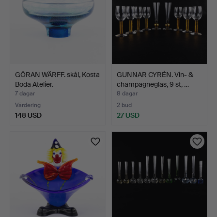
GÖRAN WÄRFF. skål, Kosta
GUNNAR CYRÉN. Vin- &
Boda Atelier.
champagneglas, 9 st, …
7 dagar
8 dagar
Värdering
2 bud
148 USD
27 USD