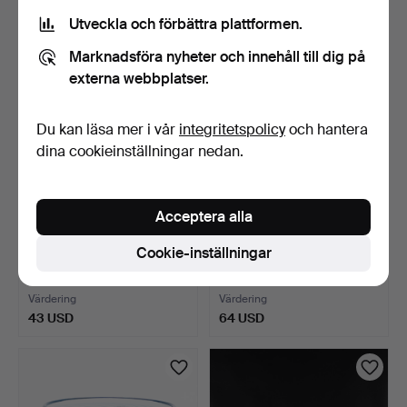
43 USD
32 USD
Utveckla och förbättra plattformen.
Marknadsföra nyheter och innehåll till dig på
externa webbplatser.
Du kan läsa mer i vår
integritetspolicy
och hantera
dina cookieinställningar nedan.
Acceptera alla
GLAS MED SLIPAD DEKOR,
BERTIL VALLIEN.
Cookie-inställningar
9 + 8 st.
konstglas, 4 delar, signer…
7 dagar
7 dagar
Värdering
Värdering
43 USD
64 USD