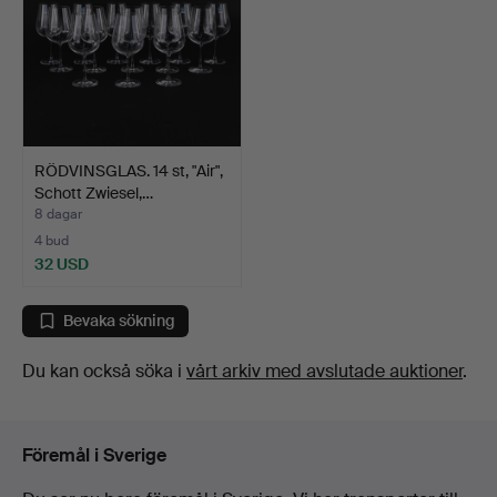
RÖDVINSGLAS. 14 st, "Air",
Schott Zwiesel,…
8 dagar
4 bud
32 USD
Bevaka sökning
Du kan också söka i
vårt arkiv med avslutade auktioner
.
Föremål i Sverige