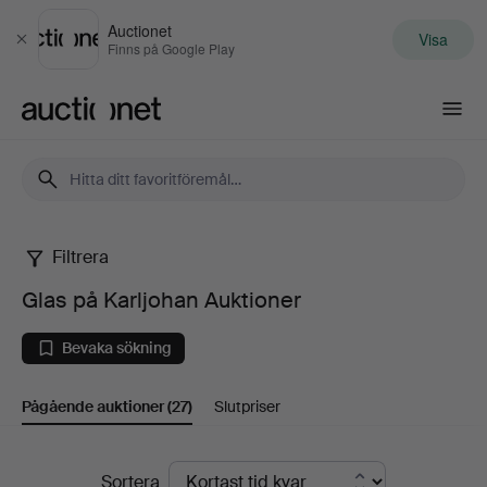
Auctionet
Visa
Stäng
Finns på Google Play
Auctionet.com
Filtrera
Glas
Glas på Karljohan Auktioner
på
Bevaka sökning
Karljohan
Pågående auktioner
(27)
Slutpriser
Auktioner
Pågående
Sortera