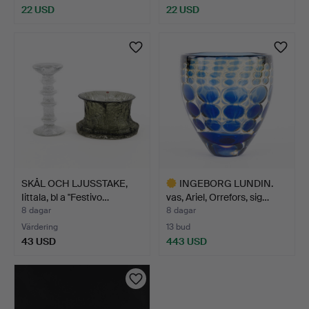
22 USD
22 USD
SKÅL OCH LJUSSTAKE,
INGEBORG LUNDIN.
Iittala, bl a "Festivo…
vas, Ariel, Orrefors, sig…
8 dagar
8 dagar
Värdering
13 bud
43 USD
443 USD
Utvalt
föremål