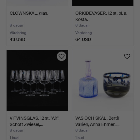
CLOWNSKÅL, glas.
ORKIDÉVASER. 12 st, bl. a.
Kosta.
8 dagar
8 dagar
Värdering
Värdering
43 USD
64 USD
VITVINSGLAS. 12 st, "Air",
VAS OCH SKÅL, Bertil
Schott Zwiesel,…
Vallien, Anna Ehrner,…
8 dagar
8 dagar
1 bud
1 bud