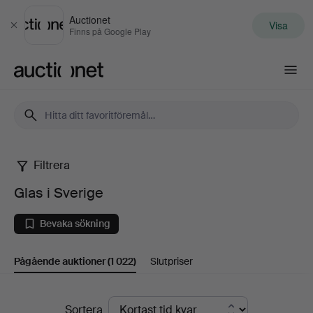
Auctionet
Visa
Stäng
Finns på Google Play
Auctionet.com
Filtrera
Glas
Glas i Sverige
i
Bevaka sökning
Sverige
Pågående auktioner
(1 022)
Slutpriser
Pågående
Sortera