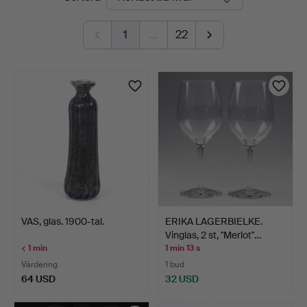
auktioner
1
…
22
VAS, glas. 1900-tal.
ERIKA LAGERBIELKE.
Vinglas, 2 st, "Merlot"…
< 1 min
1 min 13 s
Värdering
1 bud
64 USD
32 USD