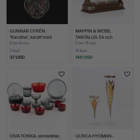
GUNNAR CYRÉN.
MAPPIN & WEBB,
"Karolina", karaff med
TANTALUS. Ek och
propp…
förkromad …
5 tim 9 min
5 tim 15 min
2 bud
10 bud
37 USD
148 USD
OIVA TOIKKA. servisdelar,
ULRICA HYDMAN-