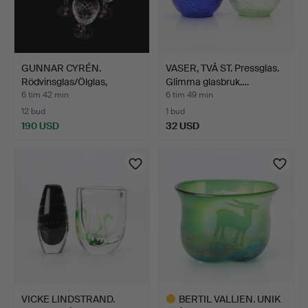
GUNNAR CYRÉN.
VASER, TVÅ ST. Pressglas.
Rödvinsglas/Ölglas,
Glimma glasbruk.…
"Karolin…
6 tim 42 min
6 tim 49 min
12 bud
1 bud
190 USD
32 USD
VICKE LINDSTRAND.
BERTIL VALLIEN. UNIK