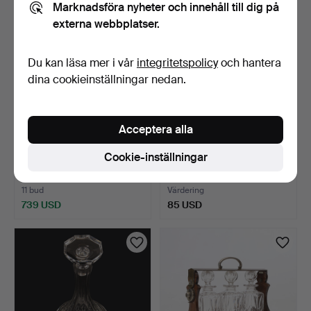
Marknadsföra nyheter och innehåll till dig på
externa webbplatser.
Du kan läsa mer i vår
integritetspolicy
och hantera
dina cookieinställningar nedan.
Acceptera alla
EDVIN ÖHRSTRÖM.
VAS, glas, Målerås.
Cookie-inställningar
VAS. Konstglas. "Gondoljä…
4 tim 52 min
5 tim 5 min
11 bud
Värdering
739 USD
85 USD
Utvalt
föremål