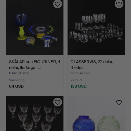
SKÅLAR och FIGURINER, 4
GLASSERVIS, 22 delar,
delar, flerfärgat …
Riedel.
6 tim 36 min
6 tim 41 min
Värdering
22 bud
64 USD
138 USD