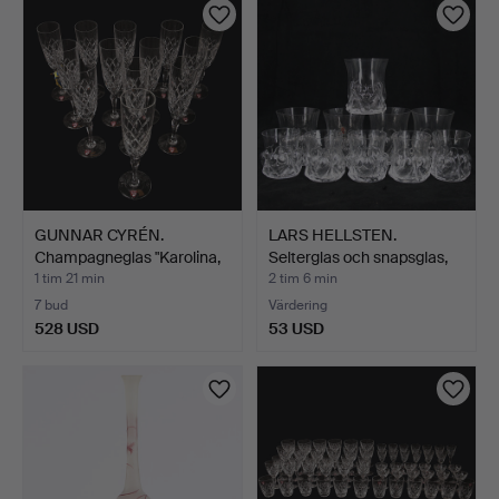
GUNNAR CYRÉN.
LARS HELLSTEN.
Champagneglas "Karolina,
Selterglas och snapsglas,
Orr…
1…
1 tim 21 min
2 tim 6 min
7 bud
Värdering
528 USD
53 USD