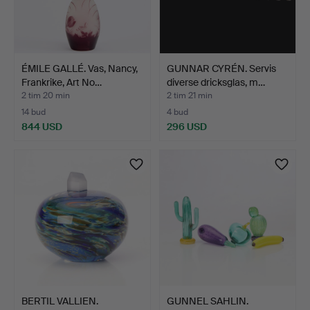
ÉMILE GALLÉ. Vas, Nancy,
GUNNAR CYRÉN. Servis
Frankrike, Art No…
diverse dricksglas, m…
2 tim 20 min
2 tim 21 min
14 bud
4 bud
844 USD
296 USD
BERTIL VALLIEN.
GUNNEL SAHLIN.