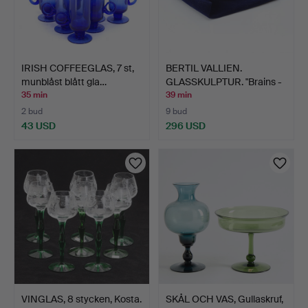
IRISH COFFEEGLAS, 7 st,
BERTIL VALLIEN.
munblåst blått gla…
GLASSKULPTUR. "Brains -
Ev…
35 min
39 min
2 bud
9 bud
43 USD
296 USD
VINGLAS, 8 stycken, Kosta.
SKÅL OCH VAS, Gullaskruf,