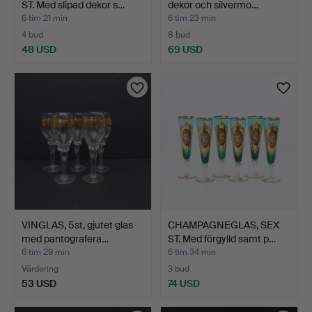
ST. Med slipad dekor s…
dekor och silvermo…
6 tim 21 min
6 tim 23 min
4 bud
8 bud
48 USD
69 USD
VINGLAS, 5st, gjutet glas
CHAMPAGNEGLAS, SEX
med pantografera…
ST. Med förgylld samt p…
6 tim 29 min
6 tim 34 min
Värdering
3 bud
53 USD
74 USD