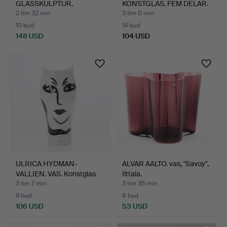
GLASSKULPTUR.
KONSTGLAS, FEM DELAR.
Konstglas. "…
Frukt…
2 tim 32 min
3 tim 0 min
10 bud
14 bud
148 USD
104 USD
ULRICA HYDMAN-
ALVAR AALTO. vas, "Savoy",
VALLIEN. VAS. Konstglas
Iittala.
med …
3 tim 7 min
3 tim 35 min
9 bud
8 bud
106 USD
53 USD