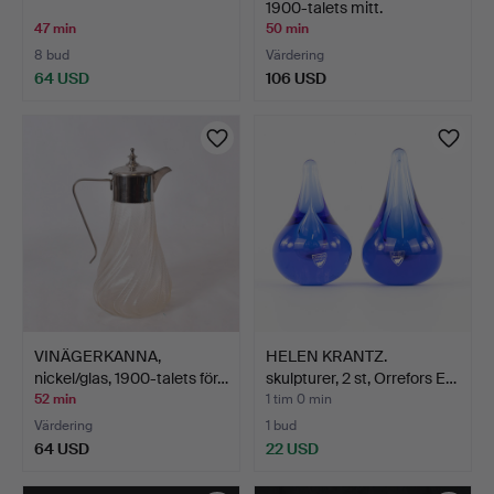
1900-talets mitt.
47 min
50 min
8 bud
Värdering
64 USD
106 USD
VINÄGERKANNA,
HELEN KRANTZ.
nickel/glas, 1900-talets för…
skulpturer, 2 st, Orrefors E…
52 min
1 tim 0 min
Värdering
1 bud
64 USD
22 USD