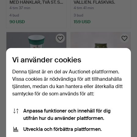
MED HÄNKLAR, TVÅ ST. S…
VALLIEN. FLASKVAS.
Konstglas…
4 tim 37 min
4 tim 41 min
4 bud
3 bud
90 USD
159 USD
Vi använder cookies
Denna tjänst är en del av Auctionet-plattformen.
Vissa cookies är nödvändiga för att tillhandahålla
tjänsten, medan du kan hantera eller återkalla ditt
samtycke för de som används för att:
STOR ÄLDRE VAS,
VAS, opalinglas, tidigt 1900-
HANDMÅLAT
tal.
Anpassa funktioner och innehåll för dig
OPALINGLAS, PUNT…
4 tim 47 min
4 tim 50 min
utifrån hur du använder plattformen.
Värdering
Värdering
43 USD
106 USD
Utveckla och förbättra plattformen.