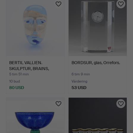
BERTIL VALLIEN.
BORDSUR, glas, Orrefors.
SKULPTUR, BRAINS,
KOSTA BO…
5 tim 51 min
6 tim 9 min
10 bud
Värdering
80 USD
53 USD