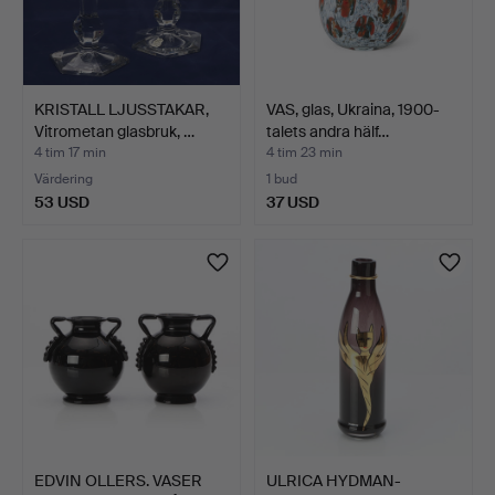
KRISTALL LJUSSTAKAR,
VAS, glas, Ukraina, 1900-
Vitrometan glasbruk, …
talets andra hälf…
4 tim 17 min
4 tim 23 min
Värdering
1 bud
53 USD
37 USD
EDVIN OLLERS. VASER
ULRICA HYDMAN-