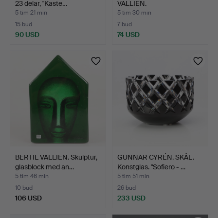
23 delar, "Kaste…
VALLIEN.
CHAMPAGNEGLAS OCH
5 tim 21 min
5 tim 30 min
S…
15 bud
7 bud
90 USD
74 USD
BERTIL VALLIEN. Skulptur,
GUNNAR CYRÉN. SKÅL.
glasblock med an…
Konstglas. "Sofiero - …
5 tim 46 min
5 tim 51 min
10 bud
26 bud
106 USD
233 USD