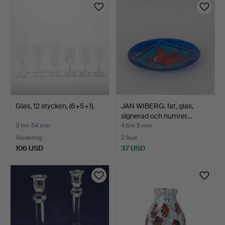
Glas, 12 stycken, (6+5+1).
JAN WIBERG. fat, glas,
signerad och numrer…
3 tim 54 min
4 tim 5 min
Värdering
2 bud
106 USD
37 USD