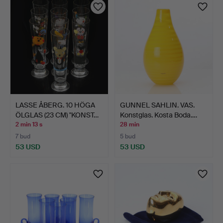
LASSE ÅBERG. 10 HÖGA
GUNNEL SAHLIN. VAS.
ÖLGLAS (23 CM) "KONST…
Konstglas. Kosta Boda.…
2 min 13 s
28 min
7 bud
5 bud
53 USD
53 USD