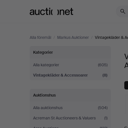
Auctionet.com
Alla föremål
/
Markus Auktioner
/
Vintagekläder & 
Vintagekläder
Kategorier
&
A
Alla kategorier
(605)
Vintagekläder & Accessoarer
(8)
Accessoarer
på
Auktionshus
Markus
Alla auktionshus
(504)
Auktioner
Acreman St Auctioneers & Valuers
(1)