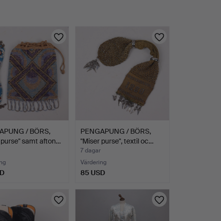
APUNG / BÖRS,
PENGAPUNG / BÖRS,
 purse" samt afton…
"Miser purse", textil oc…
7 dagar
ng
Värdering
SD
85 USD