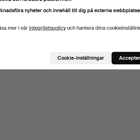
knadsföra nyheter och innehåll till dig på externa webbplatse
äsa mer i vår
integritetspolicy
och hantera dina cookieinställn
Cookie-inställningar
Accepter