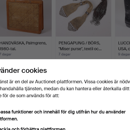
HANDVÄSKA, Palmgrens,
PENGAPUNG / BÖRS,
LUCC
1980-tal.
"Miser purse", textil oc…
USA, c
7 dagar
7 dagar
9 daga
9 bud
Värdering
1 bud
90 USD
85 USD
53 U
vänder cookies
änst är en del av Auctionet-plattformen. Vissa cookies är nöd
Bevaka sökning
illhandahålla tjänsten, medan du kan hantera eller återkalla ditt
u kan också söka i
vårt arkiv med avslutade auktioner
.
 för de som används för att:
assa funktioner och innehåll för dig utifrån hur du använder
ttformen.
eckla och förbättra plattformen.