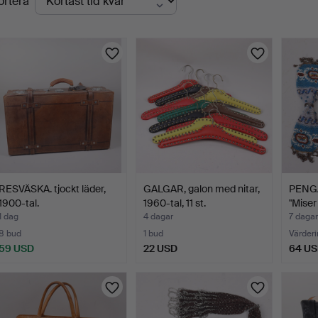
ortera
uktioner
RESVÄSKA. tjockt läder,
GALGAR, galon med nitar,
PENG
1900-tal.
1960-tal, 11 st.
"Miser
1 dag
4 dagar
7 dagar
8 bud
1 bud
Värderi
59 USD
22 USD
64 U