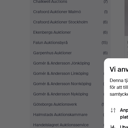
Chalkwell Auctions
(7)
Crafoord Auktioner Malmö
(1)
Crafoord Auktioner Stockholm
(6)
Ekenbergs Auktioner
(6)
Falun Auktionsbyrå
(15)
Garpenhus Auktioner
(6)
Gomér & Andersson Jönköping
(1)
Vi an
Gomér & Andersson Linköping
(3)
Denna tj
Gomér & Andersson Norrköping
(5)
för att t
D
samtycke
Gomér & Andersson Nyköping
(3)
Göteborgs Auktionsverk
(10)
Anp
Halmstads Auktionskammare
(5)
pla
Handelslagret Auktionsservice
(3)
Utv