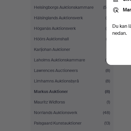
Helsingborgs Auktionskammare
(52)
Mar
Hälsinglands Auktionsverk
(6)
Du kan l
Höganäs Auktionsverk
(4)
nedan.
Höörs Auktionshall
(2)
Karljohan Auktioner
(1)
Laholms Auktionskammare
(11)
Lawrences Auctioneers
(8)
Limhamns Auktionsbyrå
(8)
Markus Auktioner
(8)
Mauritz Widforss
(1)
Norrlands Auktionsverk
(48)
Palsgaard Kunstauktioner
(13)