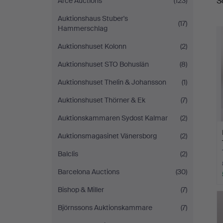
S
Arce Auctions
(123)
a
Auktionshaus Stuber's
(17)
Hammerschlag
Auktionshuset Kolonn
(2)
Auktionshuset STO Bohuslän
(8)
Auktionshuset Thelin & Johansson
(1)
Auktionshuset Thörner & Ek
(7)
Auktionskammaren Sydost Kalmar
(2)
Auktionsmagasinet Vänersborg
(2)
Balclis
(2)
Barcelona Auctions
(30)
Bishop & Miller
(7)
Björnssons Auktionskammare
(7)