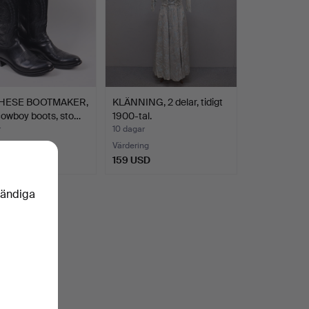
HESE BOOTMAKER,
KLÄNNING, 2 delar, tidigt
owboy boots, sto…
1900-tal.
r
10 dagar
Värdering
SD
159 USD
vändiga