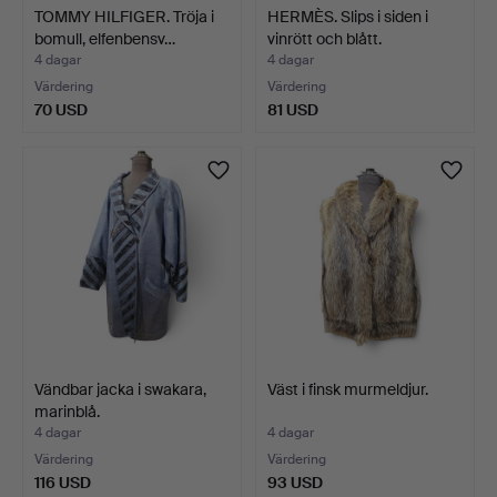
TOMMY HILFIGER. Tröja i
HERMÈS. Slips i siden i
bomull, elfenbensv…
vinrött och blått.
4 dagar
4 dagar
Värdering
Värdering
70 USD
81 USD
Vändbar jacka i swakara,
Väst i finsk murmeldjur.
marinblå.
4 dagar
4 dagar
Värdering
Värdering
116 USD
93 USD