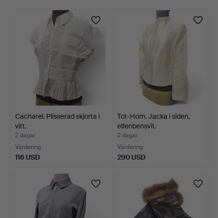
Cacharel. Plisserad skjorta i
Tot-Hom. Jacka i siden,
vitt.
elfenbensvit.
2 dagar
2 dagar
Värdering
Värdering
116 USD
290 USD