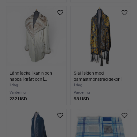
Lång jacka i kanin och
Sjal i siden med
nappa i grått och i…
damastmönstrad dekor i
fö…
1 dag
1 dag
Värdering
Värdering
232 USD
93 USD