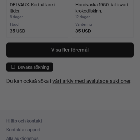
DELVAUX. Korthållare i
Handväska 1950-tal i svart
läder.
krokodilskinn.
6 dagar
12 dagar
1 bud
Värdering
35 USD
35 USD
Visa fler föremål
Bevaka sökning
Du kan också söka i
vårt arkiv med avslutade auktioner
.
Sidfotsnavigation
Hjälp och kontakt
Kontakta support
Alla auktionshus