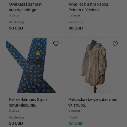
Överkast i damast,
Mink- och astralkappa.
auberginefärgat.
Peletería Yelderis.…
5 dagar
5 dagar
Värdering
Värdering
58 USD
116 USD
Pierre Balmain. Slips i
Pälsjacka i beige sobel med
natur-silke, blå.
vit strupe.
5 dagar
5 dagar
Värdering
7 bud
58 USD
151 USD