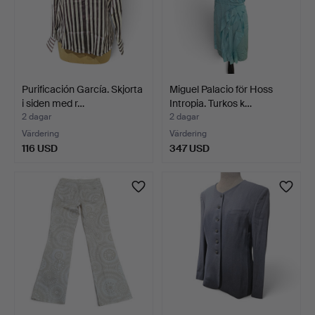
Purificación García. Skjorta
Miguel Palacio för Hoss
i siden med r…
Intropia. Turkos k…
2 dagar
2 dagar
Värdering
Värdering
116 USD
347 USD