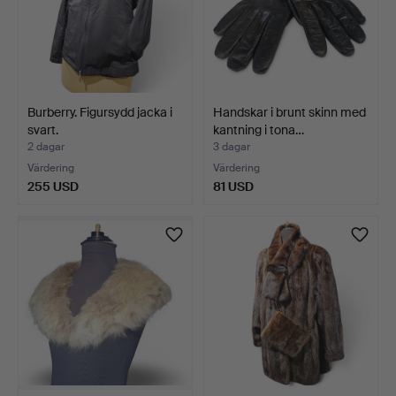
Burberry. Figursydd jacka i
Handskar i brunt skinn med
svart.
kantning i tona…
2 dagar
3 dagar
Värdering
Värdering
255 USD
81 USD