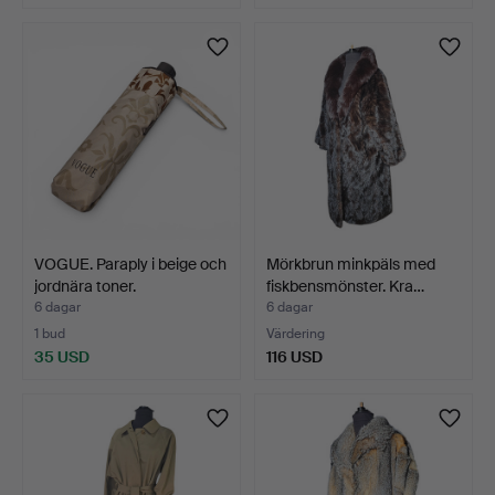
VOGUE. Paraply i beige och
Mörkbrun minkpäls med
jordnära toner.
fiskbensmönster. Kra…
6 dagar
6 dagar
1 bud
Värdering
35 USD
116 USD