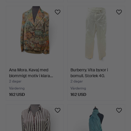
Ana Mora. Kavaj med
Burberry. Vita byxor i
blommigt motiv i klara…
bomull. Storlek 40.
2 dagar
2 dagar
Värdering
Värdering
162 USD
162 USD