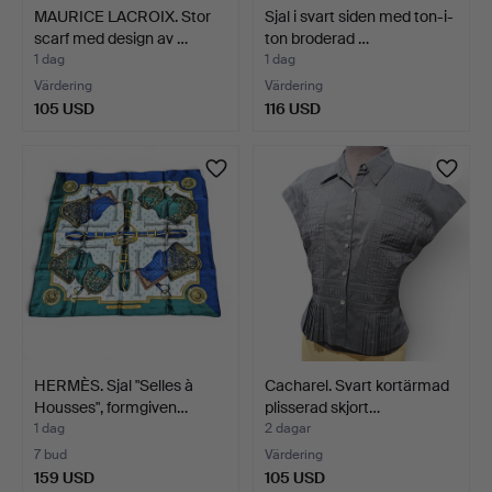
MAURICE LACROIX. Stor
Sjal i svart siden med ton-i-
scarf med design av …
ton broderad …
1 dag
1 dag
Värdering
Värdering
105 USD
116 USD
HERMÈS. Sjal "Selles à
Cacharel. Svart kortärmad
Housses", formgiven…
plisserad skjort…
1 dag
2 dagar
7 bud
Värdering
159 USD
105 USD