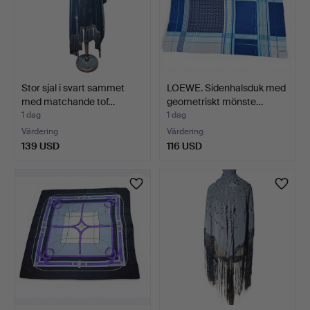
Stor sjal i svart sammet
LOEWE. Sidenhalsduk med
med matchande tof…
geometriskt mönste…
1 dag
1 dag
Värdering
Värdering
139 USD
116 USD