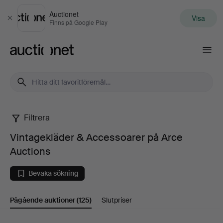
Auctionet
Visa
Stäng
Finns på Google Play
Auctionet.com
Filtrera
Vintagekläder
Vintagekläder & Accessoarer på Arce
&
Auctions
Accessoarer
Bevaka sökning
på
Pågående auktioner
(125)
Slutpriser
Arce