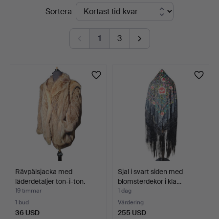
Pågående
Sortera
Auctions
auktioner
1
3
Rävpälsjacka med
Sjal i svart siden med
läderdetaljer ton-i-ton.
blomsterdekor i kla…
19 timmar
1 dag
1 bud
Värdering
36 USD
255 USD