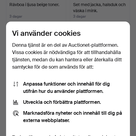
Rävboa i ljusa beige toner.
Set med jacka, halsduk och
väska i mink.
3 dagar
3 dagar
Värdering
10 bud
41 USD
99 USD
Vi använder cookies
Denna tjänst är en del av Auctionet-plattformen.
Vissa cookies är nödvändiga för att tillhandahålla
tjänsten, medan du kan hantera eller återkalla ditt
samtycke för de som används för att:
Anpassa funktioner och innehåll för dig
utifrån hur du använder plattformen.
Utveckla och förbättra plattformen.
Rävboa i bruna toner.
Jacka i mockad lammpäls
med matchande rävk…
Marknadsföra nyheter och innehåll till dig på
3 dagar
3 dagar
externa webbplatser.
Värdering
Värdering
41 USD
41 USD