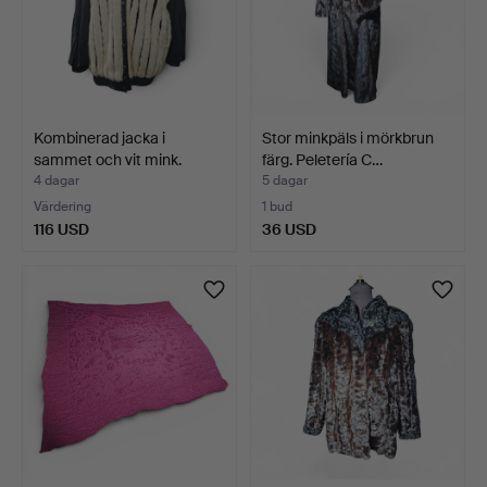
Kombinerad jacka i
Stor minkpäls i mörkbrun
sammet och vit mink.
färg. Peletería C…
4 dagar
5 dagar
Värdering
1 bud
116 USD
36 USD