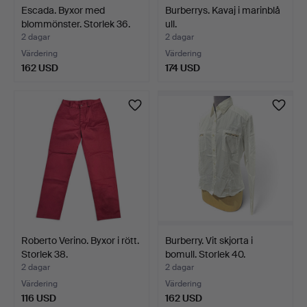
Escada. Byxor med
Burberrys. Kavaj i marinblå
blommönster. Storlek 36.
ull.
2 dagar
2 dagar
Värdering
Värdering
162 USD
174 USD
Roberto Verino. Byxor i rött.
Burberry. Vit skjorta i
Storlek 38.
bomull. Storlek 40.
2 dagar
2 dagar
Värdering
Värdering
116 USD
162 USD