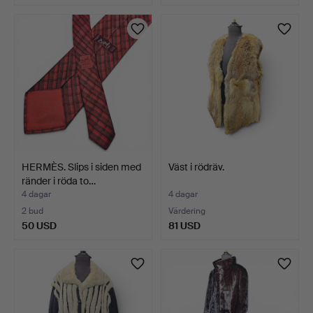
HERMÈS. Slips i siden med
Väst i rödräv.
ränder i röda to…
4 dagar
4 dagar
2 bud
Värdering
50 USD
81 USD