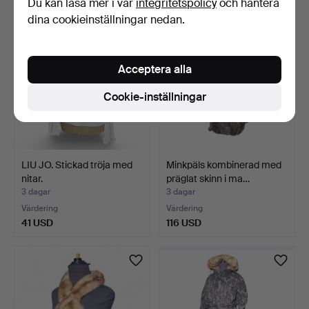
Du kan läsa mer i vår
integritetspolicy
och hantera
dina cookieinställningar nedan.
Acceptera alla
Cookie-inställningar
LIU JO. Stickad tröja med
Minkpäls kombinerad med
nitar.
präglat skinn i ma…
3 dagar
3 dagar
Värdering
Värdering
41 USD
116 USD