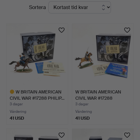
Pågående
Sortera
&
auktioner
Valuers
W BRITAIN AMERICAN
W BRITAIN AMERICAN
CIVIL WAR #17288 PHILIP…
CIVIL WAR #17288
GEORGE…
3 dagar
3 dagar
Värdering
Värdering
41 USD
41 USD
Utvalt
föremål