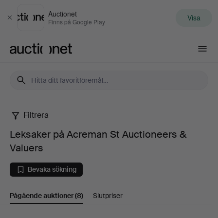
Auctionet
Visa
Stäng
Finns på Google Play
Auctionet.com
Filtrera
Leksaker
Leksaker på Acreman St Auctioneers &
på
Valuers
Acreman
Bevaka sökning
St
Pågående auktioner
(8)
Slutpriser
Auctioneers