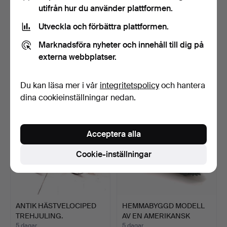
utifrån hur du använder plattformen.
Utveckla och förbättra plattformen.
7 st BRANDBILAR I
ANTIK HÄSTVELOCIPED
Marknadsföra nyheter och innehåll till dig på
KARTONG - CORGI + 6 st
TREHJULING.
M…
3 dagar
5 dagar
externa webbplatser.
Värdering
Värdering
41 USD
243 USD
Du kan läsa mer i vår
integritetspolicy
och hantera
dina cookieinställningar nedan.
Acceptera alla
Cookie-inställningar
ANTIK HÄSTVELOCIPED
HEMMABYGGD MODELL
TREHJULING.
AV EN AMERIKANSK
SHERMAN…
5 dagar
5 dagar