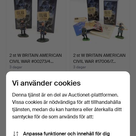
2 st W BRITAIN AMERICAN
2 st W BRITAIN AMERICAN
CIVIL WAR #00273/4…
CIVIL WAR #17006/7…
3 dagar
3 dagar
Värdering
Värdering
48 USD
48 USD
Vi använder cookies
Denna tjänst är en del av Auctionet-plattformen.
Vissa cookies är nödvändiga för att tillhandahålla
tjänsten, medan du kan hantera eller återkalla ditt
samtycke för de som används för att:
Anpassa funktioner och innehåll för dig