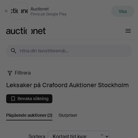
Auctionet
Visa
Stäng
Finns på Google Play
Auctionet.com
Filtrera
Leksaker
Leksaker på Crafoord Auktioner Stockholm
på
Bevaka sökning
Crafoord
Pågående auktioner
(2)
Slutpriser
Auktioner
Stockholm
Pågående
Sortera