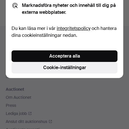
Marknadsföra nyheter och innehåll till dig på
externa webbplatser.
Du kan läsa mer i vår
integritetspolicy
och hantera
Sidfotsnavigation
dina cookieinställningar nedan.
Hjälp och kontakt
Kontakta support
Alla auktionshus
Acceptera alla
Betalningsalternativ
Cookie-inställningar
Vi skickar med
Sociala medier
Auctionet
Om Auctionet
Press
Lediga jobb
Anslut ditt auktionshus