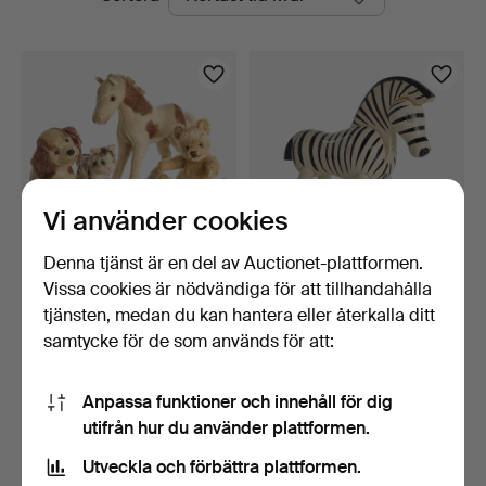
auktioner
Vi använder cookies
Denna tjänst är en del av Auctionet-plattformen.
Vissa cookies är nödvändiga för att tillhandahålla
STEIFF (5 delar), mjukdjur
KAY BOJESEN (DANMARK,
samt kasperdock…
1886–1958). Zebra, b…
tjänsten, medan du kan hantera eller återkalla ditt
1 dag
18 dagar
samtycke för de som används för att:
2 bud
1 bud
53 USD
32 USD
Anpassa funktioner och innehåll för dig
utifrån hur du använder plattformen.
Bevaka sökning
Utveckla och förbättra plattformen.
Du kan också söka i
vårt arkiv med avslutade auktioner
.