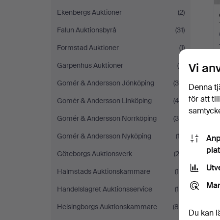
Ekenbergs Auktioner
(2)
Falun Auktionsbyrå
(31)
Formstad Auktioner
(1)
Vi an
Garpenhus Auktioner
(5)
Gomér & Andersson Jönköping
(30)
Denna tj
för att t
Gomér & Andersson Linköping
(42)
samtycke
Gomér & Andersson Norrköping
(35)
Gomér & Andersson Nyköping
(17)
Anp
pla
Göteborgs Auktionsverk
(23)
Utv
Halmstads Auktionskammare
(18)
Mar
Handelslagret Auktionsservice
(18)
Helsingborgs Auktionskammare
(89)
Du kan l