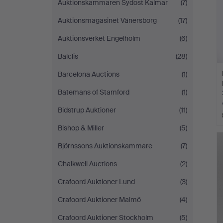
Auktionskammaren Sydost Kalmar
(7)
Auktionsmagasinet Vänersborg
(17)
Auktionsverket Engelholm
(6)
Balclis
(28)
Barcelona Auctions
(1)
Batemans of Stamford
(1)
Bidstrup Auktioner
(11)
Bishop & Miller
(5)
Björnssons Auktionskammare
(7)
Chalkwell Auctions
(2)
Crafoord Auktioner Lund
(3)
Crafoord Auktioner Malmö
(4)
Crafoord Auktioner Stockholm
(5)