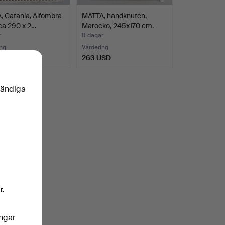
 Catania, Alfombra
MATTA, handknuten,
 ca 290 x 2…
Marocko, 245x170 cm.
r
8 dagar
ng
Värdering
SD
263 USD
vändiga
r.
ingar