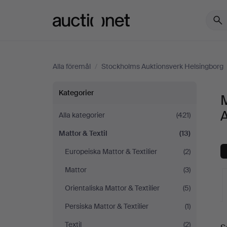
Auctionet.com
Alla föremål
/
Stockholms Auktionsverk Helsingborg
Mattor
Kategorier
M
&
Alla kategorier
(421)
Mattor & Textil
(13)
Textil
Europeiska Mattor & Textilier
(2)
på
Mattor
(3)
Stockholms
Orientaliska Mattor & Textilier
(5)
Persiska Mattor & Textilier
(1)
Auktionsverk
Textil
(2)