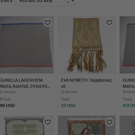
ortera
uktioner
GUNILLA LAGERHEM.
EVA NEMETH. Väggbonad,
GUNI
Matta, Kasthall, 243x243…
ull.
Matta,
12 timmar
12 timmar
13 tim
10 bud
1 bud
7 bud
116 USD
32 USD
421 U