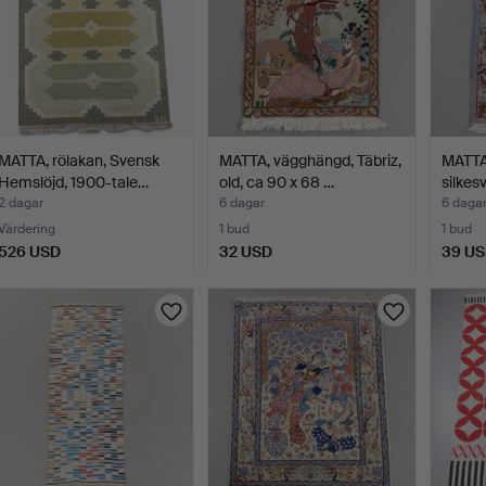
MATTA, rölakan, Svensk
MATTA, vägghängd, Täbriz,
MATTA,
Hemslöjd, 1900-tale…
old, ca 90 x 68 …
silkes
2 dagar
6 dagar
6 daga
Värdering
1 bud
1 bud
526 USD
32 USD
39 U