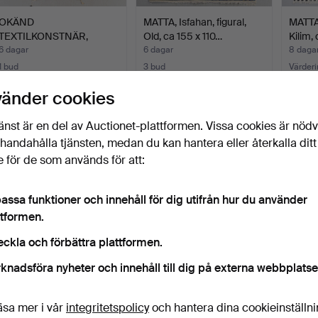
OKÄND
MATTA, Isfahan, figural,
MATTA,
TEXTILKONSTNÄR,
Old, ca 155 x 110…
Kilim,
väggbonad, ull, 1900…
6 dagar
6 dagar
8 daga
1 bud
3 bud
Värderi
32 USD
234 USD
316 U
vänder cookies
änst är en del av Auctionet-plattformen. Vissa cookies är nöd
illhandahålla tjänsten, medan du kan hantera eller återkalla ditt
 för de som används för att:
assa funktioner och innehåll för dig utifrån hur du använder
ttformen.
eckla och förbättra plattformen.
MATTA, persisk, ca 398 x
knadsföra nyheter och innehåll till dig på externa webbplatse
300 cm.
9 dagar
Värdering
äsa mer i vår
integritetspolicy
och hantera dina cookieinställn
631 USD