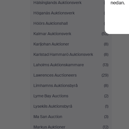
nedan.
Hälsinglands Auktionsverk
(8)
Höganäs Auktionsverk
(9)
Höörs Auktionshall
(4)
D
Kalmar Auktionsverk
(52)
Karljohan Auktioner
(8)
Karlstad Hammarö Auktionsverk
(8)
Laholms Auktionskammare
(13)
Lawrences Auctioneers
(29)
Limhamns Auktionsbyrå
(8)
Lyme Bay Auctions
(2)
Lysekils Auktionsbyrå
(1)
Ma San Auction
(3)
Markus Auktioner
(12)