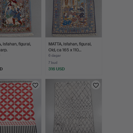
 Isfahan, figural,
MATTA, Isfahan, figural,
varp.
Old, ca 165 x 110…
r
6 dagar
7 bud
SD
316 USD