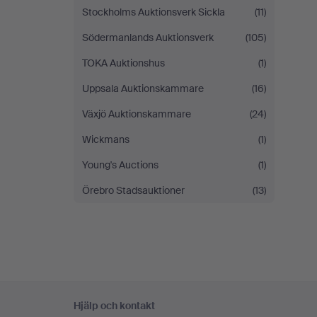
Stockholms Auktionsverk Sickla
(11)
Södermanlands Auktionsverk
(105)
TOKA Auktionshus
(1)
Uppsala Auktionskammare
(16)
Växjö Auktionskammare
(24)
Wickmans
(1)
Young's Auctions
(1)
Örebro Stadsauktioner
(13)
Sidfotsnavigation
Hjälp och kontakt