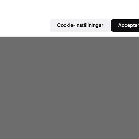
Bevaka sökning
Cookie-inställningar
Accepter
u kan också söka i
vårt arkiv med avslutade auktioner
.