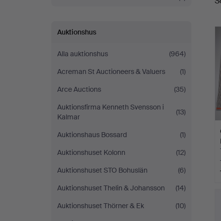
S
a
Helsingborg
Auktionshus
Alla auktionshus
(964)
Acreman St Auctioneers & Valuers
(1)
Arce Auctions
(35)
Auktionsfirma Kenneth Svensson i
(13)
Kalmar
Auktionshaus Bossard
(1)
Auktionshuset Kolonn
(12)
Auktionshuset STO Bohuslän
(6)
Auktionshuset Thelin & Johansson
(14)
Auktionshuset Thörner & Ek
(10)