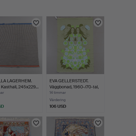
LLA LAGERHEM.
EVA GELLERSTEDT.
 Kasthall, 245x229…
Väggbonad, 1960-/70-tal,
…
mar
14 timmar
Värdering
SD
106 USD