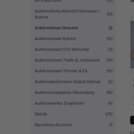
S
Arce Auctions
(31)
a
Auktionsfirma Kenneth Svensson i
(13)
Kalmar
Auktionshaus Bossard
(1)
Auktionshuset Kolonn
(12)
Auktionshuset STO Bohuslän
(3)
Auktionshuset Thelin & Johansson
(14)
Auktionshuset Thörner & Ek
(10)
Auktionskammaren Sydost Kalmar
(2)
Auktionsmagasinet Vänersborg
(16)
Auktionsverket Engelholm
(6)
Balclis
(29)
Barcelona Auctions
(1)
D