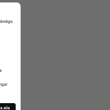
vändiga
r.
ingar
a alla