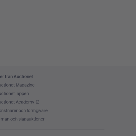
er från Auctionet
uctionet Magazine
uctionet-appen
uctionet Academy
onstnärer och formgivare
eman och slagauktioner