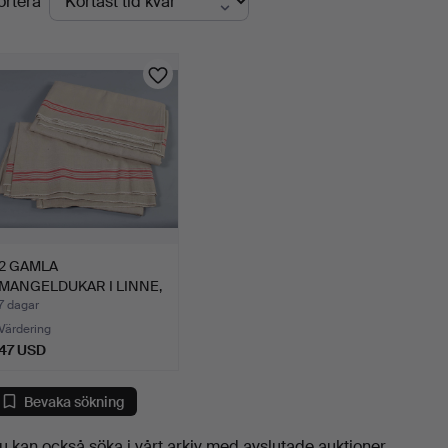
ortera
uktioner
2 GAMLA
MANGELDUKAR I LINNE,
mangeldukar.
7 dagar
Värdering
47 USD
Bevaka sökning
u kan också söka i
vårt arkiv med avslutade auktioner
.