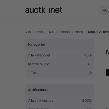
Auctionet.com
Alla föremål
/
Auktionshaus Bossard
/
Mattor & Texti
Mattor
Kategorier
M
&
Alla kategorier
(100)
Mattor & Textil
(1)
Textil
Textil
(1)
på
Auktionshaus
Auktionshus
Bossard
Alla auktionshus
(1 032)