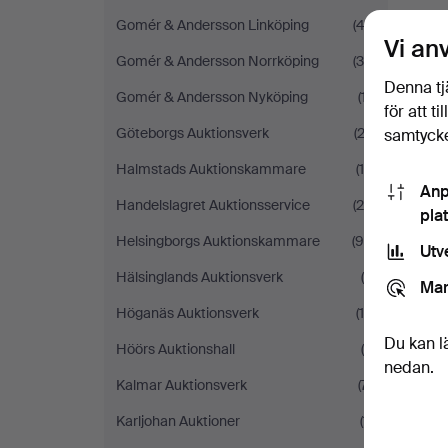
Gomér & Andersson Linköping
(42)
Vi an
Gomér & Andersson Norrköping
(34)
Denna tj
Gomér & Andersson Nyköping
(17)
för att t
Göteborgs Auktionsverk
(23)
samtycke
Halmstads Auktionskammare
(14)
Anp
Handelslagret Auktionsservice
(26)
pla
Helsingborgs Auktionskammare
(90)
Utv
Hälsinglands Auktionsverk
(4)
Mar
Höganäs Auktionsverk
(10)
Du kan l
Höörs Auktionshall
(6)
nedan.
Kalmar Auktionsverk
(71)
Karljohan Auktioner
(11)