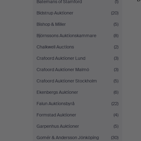
Batemans of Stamford
(1)
Bidstrup Auktioner
(20)
Bishop & Miller
(5)
Björnssons Auktionskammare
(8)
Chalkwell Auctions
(2)
Crafoord Auktioner Lund
(3)
Crafoord Auktioner Malmö
(3)
Crafoord Auktioner Stockholm
(5)
Ekenbergs Auktioner
(6)
Falun Auktionsbyrå
(22)
Formstad Auktioner
(4)
Garpenhus Auktioner
(5)
Gomér & Andersson Jönköping
(30)