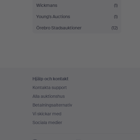
Wickmans
(1)
Young's Auctions
(1)
Örebro Stadsauktioner
(12)
Sidfotsnavigation
Hjälp och kontakt
Kontakta support
Alla auktionshus
Betalningsalternativ
Vi skickar med
Sociala medier