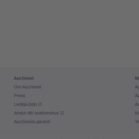
Auctionet
M
Om Auctionet
A
Press
A
Lediga jobb
A
Anslut ditt auktionshus
K
Auctionets garanti
T