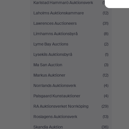
Karlstad Hammarö Auktionsverk
(10)
Laholms Auktionskammare
(12)
Lawrences Auctioneers
(31)
Limhamns Auktionsbyrå
(8)
Lyme Bay Auctions
(2)
Lysekils Auktionsbyrå
(1)
Ma San Auction
(3)
Markus Auktioner
(12)
Norrlands Auktionsverk
(4)
Palsgaard Kunstauktioner
(4)
RA Auktionsverket Norrköping
(29)
Roslagens Auktionsverk
(13)
Skandia Auktion
(36)