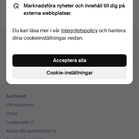
Marknadsföra nyheter och innehåll till dig på
externa webbplatser.
Du kan läsa mer i vår
integritetspolicy
och hantera
Sidfotsnavigation
dina cookieinställningar nedan.
Hjälp och kontakt
Kontakta support
Alla auktionshus
Acceptera alla
Betalningsalternativ
Cookie-inställningar
Vi skickar med
Sociala medier
Auctionet
Om Auctionet
Press
Lediga jobb
Anslut ditt auktionshus