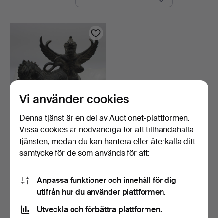
auktioner
Vi använder cookies
Denna tjänst är en del av Auctionet-plattformen.
Vissa cookies är nödvändiga för att tillhandahålla
PAR VINTAGE
THAILÄNDSKA
tjänsten, medan du kan hantera eller återkalla ditt
BRONSSKULPTURER.
15 timmar
samtycke för de som används för att:
Värdering
135 USD
Anpassa funktioner och innehåll för dig
utifrån hur du använder plattformen.
Bevaka sökning
Utveckla och förbättra plattformen.
Du kan också söka i
vårt arkiv med avslutade auktioner
.