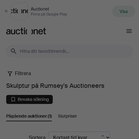
Auctionet
Visa
Stäng
Finns på Google Play
Auctionet.com
Filtrera
Skulptur
Skulptur på Rumsey’s Auctioneers
på
Bevaka sökning
Rumsey’s
Pågående auktioner
(1)
Slutpriser
Auctioneers
Pågående
Sortera