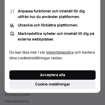
Anpassa funktioner och innehåll för dig
utifrån hur du använder plattformen.
Utveckla och förbättra plattformen.
Marknadsföra nyheter och innehåll till dig på
SIDEBOARD /
externa webbplatser.
KOMMOD I EK I
JUGENDSTIL.
Klubbades 17 maj 2026
Värdering
Du kan läsa mer i vår
integritetspolicy
och hantera
145 USD
dina cookieinställningar nedan.
Acceptera alla
Sidfotsnavigation
Cookie-inställningar
Hjälp och kontakt
Kontakta support
Alla auktionshus