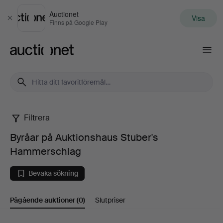
Auctionet
Visa
Stäng
Finns på Google Play
Auctionet.com
Filtrera
Byråar
Byråar på Auktionshaus Stuber's
på
Hammerschlag
Auktionshaus
Bevaka sökning
Stuber's
Pågående auktioner
(0)
Slutpriser
Hammerschlag