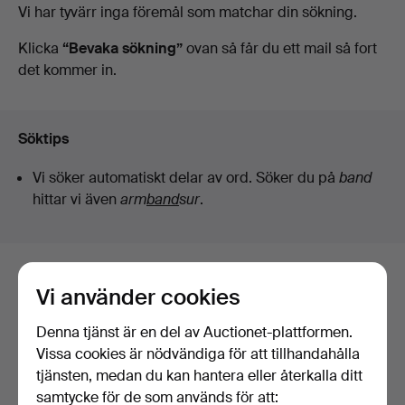
Pågående
Vi har tyvärr inga föremål som matchar din sökning.
auktioner
Klicka
“Bevaka sökning”
ovan så får du ett mail så fort
det kommer in.
Söktips
Vi söker automatiskt delar av ord. Söker du på
band
hittar vi även
arm
band
sur
.
Här är föremål från vårt arkiv som
Vi använder cookies
matchar din sökning
Denna tjänst är en del av Auctionet-plattformen.
Visa alla föremål
Vissa cookies är nödvändiga för att tillhandahålla
tjänsten, medan du kan hantera eller återkalla ditt
samtycke för de som används för att: