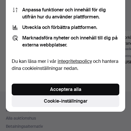
Anpassa funktioner och innehåll för dig
utifrån hur du använder plattformen.
Utveckla och förbättra plattformen.
Marknadsföra nyheter och innehåll till dig på
Skrivbordssekretär i
Kista från norra
Mallorki
1700-talsstil, valnöt…
Spanien i mullbärsträ,
jakaran
externa webbplatser.
17…
Klubbades 31 jul 2026
Klubbades 31 jul 2026
Klubbade
Värdering
1 bud
Värderin
Du kan läsa mer i vår
integritetspolicy
och hantera
752 USD
35 USD
752 US
dina cookieinställningar nedan.
Acceptera alla
Sidfotsnavigation
Cookie-inställningar
Hjälp och kontakt
Kontakta support
Alla auktionshus
Betalningsalternativ