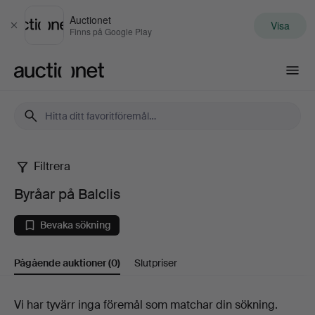
Auctionet
Visa
Stäng
Finns på Google Play
Auctionet.com
Filtrera
Byråar
Byråar på Balclis
på
Bevaka sökning
Balclis
Pågående auktioner
(0)
Slutpriser
Pågående
Vi har tyvärr inga föremål som matchar din sökning.