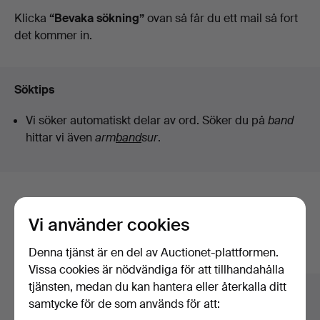
auktioner
Klicka
“Bevaka sökning”
ovan så får du ett mail så fort
det kommer in.
Söktips
Vi söker automatiskt delar av ord. Söker du på
band
hittar vi även
arm
band
sur
.
Här är föremål från vårt arkiv som
Vi använder cookies
matchar din sökning
Denna tjänst är en del av Auctionet-plattformen.
Visa alla föremål
Vissa cookies är nödvändiga för att tillhandahålla
tjänsten, medan du kan hantera eller återkalla ditt
samtycke för de som används för att: