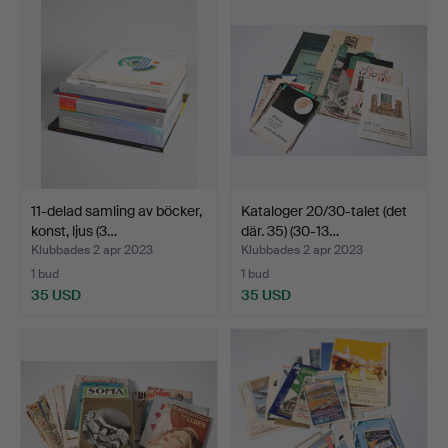
11-delad samling av böcker,
Kataloger 20/30-talet (det
konst, ljus (3…
där. 35) (30-13…
Klubbades 2 apr 2023
Klubbades 2 apr 2023
1 bud
1 bud
35 USD
35 USD