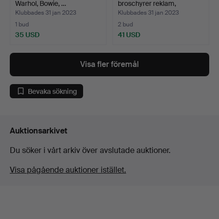
Warhol, Bowie, …
broschyrer reklam,
Deutsc…
Klubbades 31 jan 2023
Klubbades 31 jan 2023
1 bud
2 bud
35 USD
41 USD
Visa fler föremål
Bevaka sökning
Auktionsarkivet
Du söker i vårt arkiv över avslutade auktioner.
Visa pågående auktioner istället.