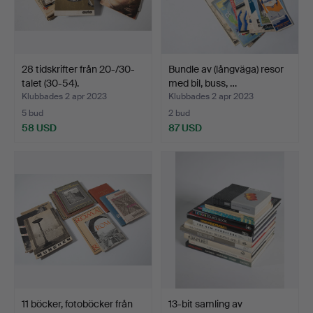
28 tidskrifter från 20-/30-
Bundle av (långväga) resor
talet (30-54).
med bil, buss, …
Klubbades 2 apr 2023
Klubbades 2 apr 2023
5 bud
2 bud
58 USD
87 USD
11 böcker, fotoböcker från
13-bit samling av