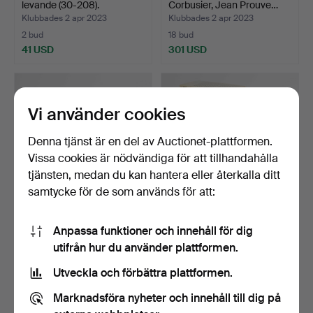
levande (30-208).
Corbusier, Jean Prouve…
Klubbades 2 apr 2023
Klubbades 2 apr 2023
2 bud
18 bud
41 USD
301 USD
Vi använder cookies
Denna tjänst är en del av Auctionet-plattformen.
Vissa cookies är nödvändiga för att tillhandahålla
tjänsten, medan du kan hantera eller återkalla ditt
samtycke för de som används för att:
20 Bauhaus-böcker (30-
18 designböcker (30-197).
Anpassa funktioner och innehåll för dig
183).
utifrån hur du använder plattformen.
Klubbades 2 apr 2023
Klubbades 2 apr 2023
16 bud
5 bud
Utveckla och förbättra plattformen.
116 USD
52 USD
Marknadsföra nyheter och innehåll till dig på