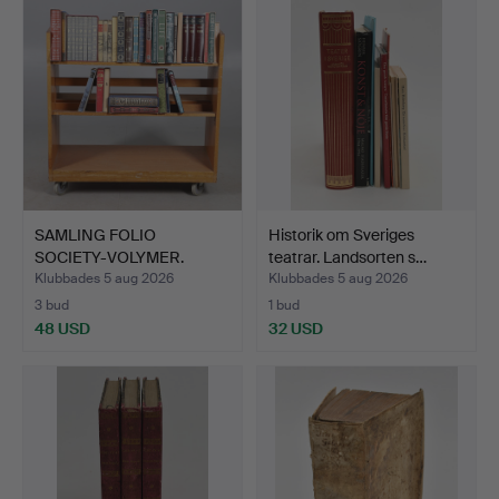
SAMLING FOLIO
Historik om Sveriges
SOCIETY-VOLYMER.
teatrar. Landsorten s…
Klubbades 5 aug 2026
Klubbades 5 aug 2026
3 bud
1 bud
48 USD
32 USD