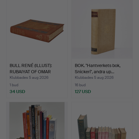
BULL RENÉ (ILLUST):
BOK. "Hantverkets bok,
RUBAIYAT OF OMAR
Snickeri", andra up…
KHAYY…
Klubbades 5 aug 2026
Klubbades 5 aug 2026
1 bud
16 bud
34 USD
127 USD