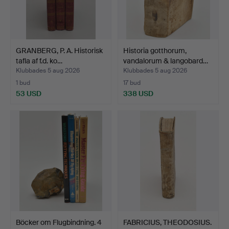
GRANBERG, P. A. Historisk
Historia gotthorum,
tafla af f.d. ko…
vandalorum & langobard…
Klubbades 5 aug 2026
Klubbades 5 aug 2026
1 bud
17 bud
53 USD
338 USD
Böcker om Flugbindning. 4
FABRICIUS, THEODOSIUS.