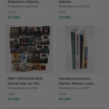
Tecknaren, målaren,…
Volymer.
Klubbades 4 aug 2026
Klubbades 4 aug 2026
5 bud
1 bud
53 USD
32 USD
PARTI KRIGSBÖCKER,
Svenska Konstnärer,
diverse titlar och förf…
Hjertén, Nilsson, Lund…
Klubbades 4 aug 2026
Klubbades 4 aug 2026
1 bud
3 bud
32 USD
43 USD