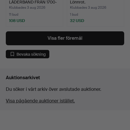
LÄDERBAND FRÅN 1700-
Lönnrot.
TA…
Klubbades 3 aug 2026
Klubbades 3 aug 2026
11 bud
1 bud
108 USD
32 USD
Visa fler föremål
Bevaka sökning
Auktionsarkivet
Du söker i vårt arkiv över avslutade auktioner.
Visa pågående auktioner istället.