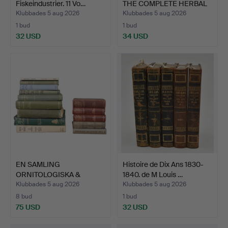
Fiskeindustrier. 11 Vo…
THE COMPLETE HERBAL
1…
Klubbades 5 aug 2026
Klubbades 5 aug 2026
1 bud
1 bud
32 USD
34 USD
EN SAMLING
Histoire de Dix Ans 1830-
ORNITOLOGISKA &
1840. de M Louis …
LIKNANDE BÖCKER…
Klubbades 5 aug 2026
Klubbades 5 aug 2026
8 bud
1 bud
75 USD
32 USD