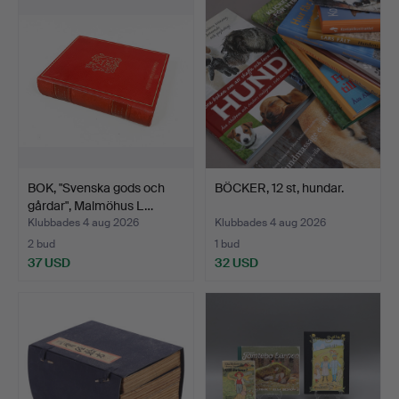
BOK, "Svenska gods och
BÖCKER, 12 st, hundar.
gårdar", Malmöhus L…
Klubbades 4 aug 2026
Klubbades 4 aug 2026
2 bud
1 bud
37 USD
32 USD