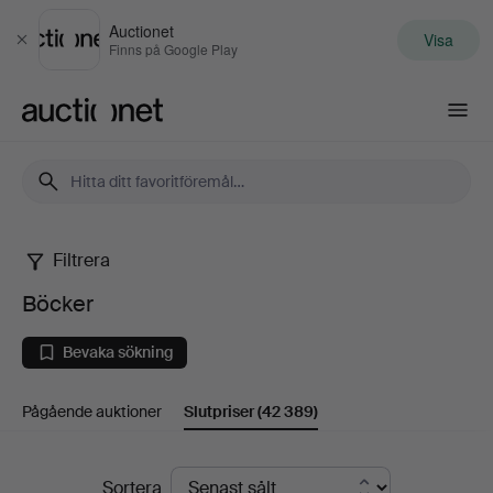
Auctionet
Visa
Stäng
Finns på Google Play
Auctionet.com
Filtrera
Böcker
Böcker
Bevaka sökning
Pågående auktioner
Slutpriser
(42 389)
Slutpriser
Sortera