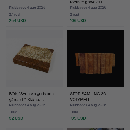
l'oeuvre grave et Li…
Klubbades 4 aug 2026
Klubbades 4 aug 2026
27 bud
2 bud
254 USD
106 USD
BOK, "Svenska gods och
STOR SAMLING 36
gårdar II", Skåne, …
VOLYMER
(OFULLSTÄNDIG). BI…
Klubbades 4 aug 2026
Klubbades 4 aug 2026
1 bud
1 bud
32 USD
139 USD