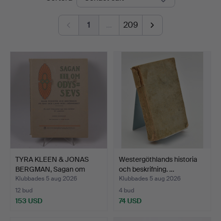
1
…
209
TYRA KLEEN & JONAS
Westergöthlands historia
BERGMAN, Sagan om
och beskrifning. …
Odyss…
Klubbades 5 aug 2026
Klubbades 5 aug 2026
12 bud
4 bud
153 USD
74 USD