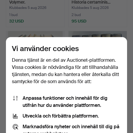
Volymer.
Historia certaminis…
Klubbades 5 aug 2026
Klubbades 5 aug 2026
1 bud
2 bud
32 USD
95 USD
Vi använder cookies
Denna tjänst är en del av Auctionet-plattformen.
Vissa cookies är nödvändiga för att tillhandahålla
tjänsten, medan du kan hantera eller återkalla ditt
samtycke för de som används för att:
Kanadas fiskar & fiske
29
.
'AN OUTLINE OF
Anpassa funktioner och innehåll för dig
studier. 6 Volymer.
CHRISTIANITY' BÖCKER.
utifrån hur du använder plattformen.
Klubbades 5 aug 2026
1 bud
Sålt
Utveckla och förbättra plattformen.
32 USD
21 USD
Marknadsföra nyheter och innehåll till dig på