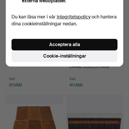
externa webbplatser.
Du kan läsa mer i vår
integritetspolicy
och hantera
dina cookieinställningar nedan.
Acceptera alla
Cookie-inställningar
27
.
TRE VINTAGEBÖCKER.
28
.
AGATHA CHRISTIE
CRIME COLLECTION
BÖCKER.
Sålt
Sålt
21 USD
41 USD