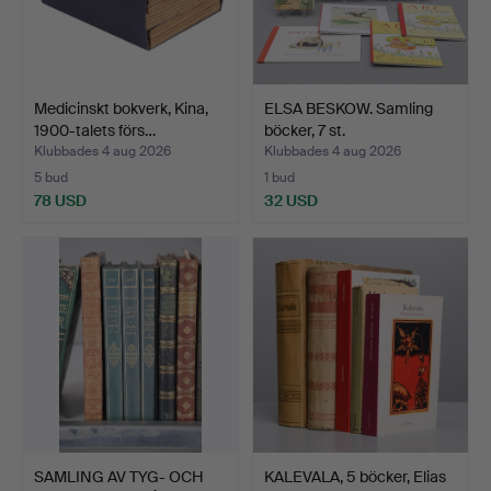
Medicinskt bokverk, Kina,
ELSA BESKOW. Samling
1900-talets förs…
böcker, 7 st.
Klubbades 4 aug 2026
Klubbades 4 aug 2026
5 bud
1 bud
78 USD
32 USD
SAMLING AV TYG- OCH
KALEVALA, 5 böcker, Elias