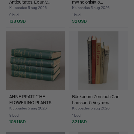
Antiquitates. Ex univ…
mythologiskt o…
Klubbades 5 aug 2026
Klubbades 5 aug 2026
9 bud
1 bud
138 USD
32 USD
ANNE PRATT, 'THE
Böcker om Zorn och Carl
FLOWERING PLANTS,
Larsson. 5 Volymer.
GRASSES…
Klubbades 5 aug 2026
Klubbades 5 aug 2026
9 bud
1 bud
108 USD
32 USD