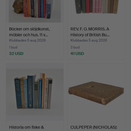
Böcker om slöjdkonst,
REV. F. O. MORRIS. A
möbler och hus. 11 v…
History of British Bu…
Klubbades 5 aug 2026
Klubbades 5 aug 2026
1 bud
3 bud
32 USD
41 USD
Historia om fiske &
CULPEPER (NICHOLAS):