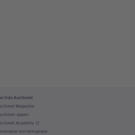
er från Auctionet
uctionet Magazine
uctionet-appen
uctionet Academy
onstnärer och formgivare