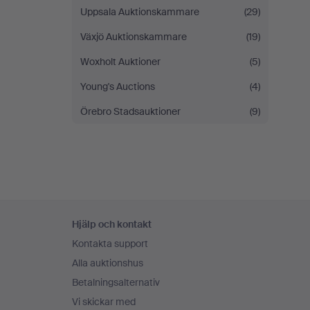
Uppsala Auktionskammare
(29)
Växjö Auktionskammare
(19)
Woxholt Auktioner
(5)
Young's Auctions
(4)
Örebro Stadsauktioner
(9)
Sidfotsnavigation
Hjälp och kontakt
Kontakta support
Alla auktionshus
Betalningsalternativ
Vi skickar med