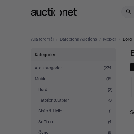
Auctionet.com
Alla föremål
/
Barcelona Auctions
/
Möbler
/
Bord
Bord
Kategorier
på
Alla kategorier
(274)
Möbler
(19)
Barcelona
Bord
(2)
Auctions
Fåtöljer & Stolar
(3)
Skåp & Hyllor
(1)
S
a
Soffbord
(4)
Övrigt
(9)