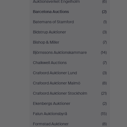
Auktionsverket Engelholm
(6)
Barcelona Auctions
(2)
Batemans of Stamford
(1)
Bidstrup Auktioner
(3)
Bishop & Miller
(7)
Björnssons Auktionskammare
(14)
Chalkwell Auctions
(7)
Crafoord Auktioner Lund
(3)
Crafoord Auktioner Malmö
(8)
Crafoord Auktioner Stockholm
(21)
Ekenbergs Auktioner
(2)
Falun Auktionsbyrå
(15)
Formstad Auktioner
(8)