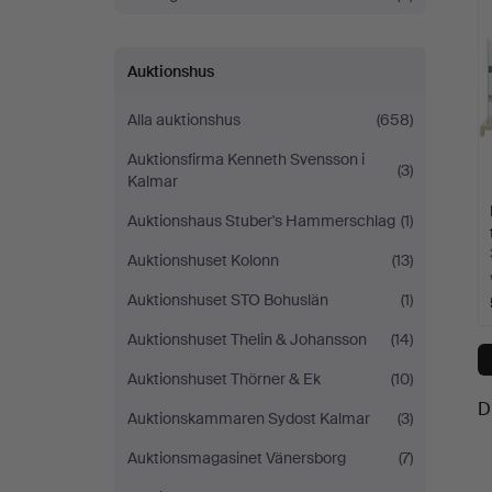
Auktionshus
Alla auktionshus
(658)
Auktionsfirma Kenneth Svensson i
(3)
Kalmar
Auktionshaus Stuber's Hammerschlag
(1)
Auktionshuset Kolonn
(13)
Auktionshuset STO Bohuslän
(1)
Auktionshuset Thelin & Johansson
(14)
Auktionshuset Thörner & Ek
(10)
D
Auktionskammaren Sydost Kalmar
(3)
Auktionsmagasinet Vänersborg
(7)