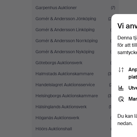
Garpenhus Auktioner
(7)
Gomér & Andersson Jönköping
(22)
Vi an
Gomér & Andersson Linköping
(5)
Denna tj
Gomér & Andersson Norrköping
(4)
för att t
Gomér & Andersson Nyköping
(6)
samtycke
Göteborgs Auktionsverk
(9)
Anp
Halmstads Auktionskammare
(36)
pla
Handelslagret Auktionsservice
(21)
Utv
Helsingborgs Auktionskammare
(36)
Mar
Hälsinglands Auktionsverk
(18)
Du kan l
Höganäs Auktionsverk
(4)
nedan.
Höörs Auktionshall
(2)