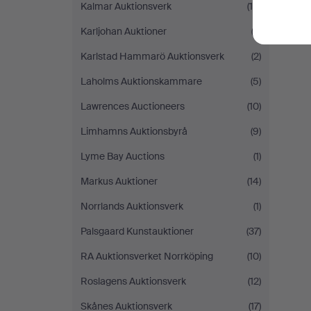
Kalmar Auktionsverk
(15)
Karljohan Auktioner
(2)
Karlstad Hammarö Auktionsverk
(2)
Laholms Auktionskammare
(5)
Lawrences Auctioneers
(10)
Limhamns Auktionsbyrå
(9)
Lyme Bay Auctions
(1)
Markus Auktioner
(14)
Norrlands Auktionsverk
(1)
Palsgaard Kunstauktioner
(37)
RA Auktionsverket Norrköping
(10)
Roslagens Auktionsverk
(12)
Skånes Auktionsverk
(17)