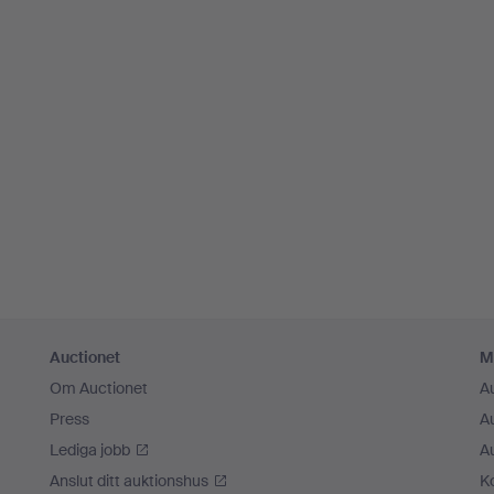
Auctionet
M
Om Auctionet
A
Press
A
Lediga jobb
A
Anslut ditt auktionshus
K