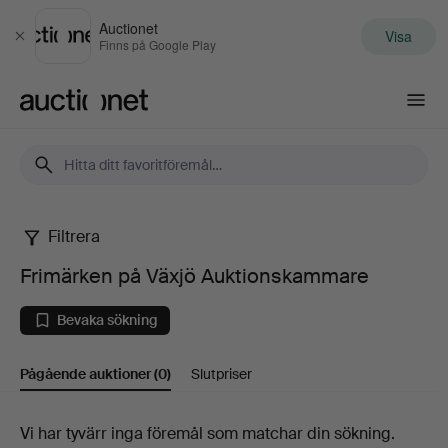
Auctionet
Visa
Stäng
Finns på Google Play
Auctionet.com
Filtrera
Frimärken
Frimärken på Växjö Auktionskammare
på
Bevaka sökning
Växjö
Pågående auktioner
(0)
Slutpriser
Auktionskammare
Pågående
Vi har tyvärr inga föremål som matchar din sökning.