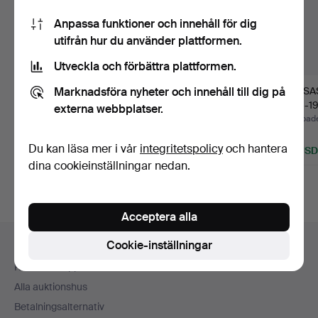
Anpassa funktioner och innehåll för dig
utifrån hur du använder plattformen.
Utveckla och förbättra plattformen.
Marknadsföra nyheter och innehåll till dig på
ÅRSSATSER, 10 st,
FRIMÄRKSSAMLING,
ÅRSSAST
"Svenska Frimärken",
1800/1900-tal.
1978-1
externa webbplatser.
197…
Klubbades 7 aug 2026
Klubbades 7 aug 2026
Klubbade
1 bud
8 bud
1 bud
Du kan läsa mer i vår
integritetspolicy
och hantera
32 USD
117 USD
32 USD
dina cookieinställningar nedan.
Acceptera alla
Sidfotsnavigation
Cookie-inställningar
Hjälp och kontakt
Kontakta support
Alla auktionshus
Betalningsalternativ