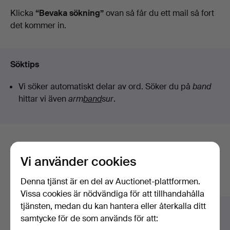
auktioner
Klicka
“Bevaka sökning”
ovan så får du ett mail så fort
det kommer in.
Söktips
Vi söker automatiskt delar av ord. Söker du på
band
hittar vi även
arm
band
sur
.
Här är föremål från vårt arkiv som
Vi använder cookies
matchar din sökning
Denna tjänst är en del av Auctionet-plattformen.
Visa alla föremål
Vissa cookies är nödvändiga för att tillhandahålla
tjänsten, medan du kan hantera eller återkalla ditt
samtycke för de som används för att: