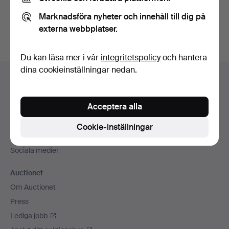
Du kan också söka i
vårt arkiv med avslutade auktioner
.
Marknadsföra nyheter och innehåll till dig på
externa webbplatser.
Du kan läsa mer i vår
integritetspolicy
och hantera
Sidfotsnavigation
dina cookieinställningar nedan.
Hjälp och kontakt
Kontakta support
Acceptera alla
Alla auktionshus
Betalningsalternativ
Cookie-inställningar
Vi skickar med
Sociala medier
Auctionet
Om Auctionet
Press
Lediga jobb