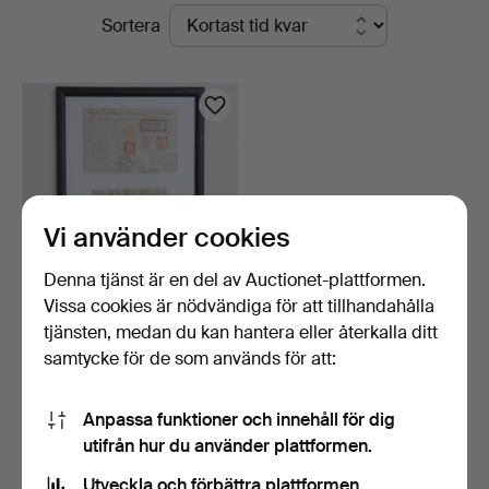
Pågående
Sortera
Johansson
auktioner
Vi använder cookies
Denna tjänst är en del av Auctionet-plattformen.
Vissa cookies är nödvändiga för att tillhandahålla
FRIMÄRKEN, Lokalpost
tjänsten, medan du kan hantera eller återkalla ditt
Kalmar, Luftpost förs…
samtycke för de som används för att:
2 dagar
1 bud
32 USD
Anpassa funktioner och innehåll för dig
utifrån hur du använder plattformen.
Bevaka sökning
Utveckla och förbättra plattformen.