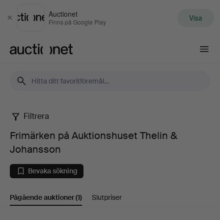
Auctionet
Visa
Stäng
Finns på Google Play
Auctionet.com
Filtrera
Frimärken
Frimärken på Auktionshuset Thelin &
på
Johansson
Auktionshuset
Bevaka sökning
Thelin
Pågående auktioner
(1)
Slutpriser
&