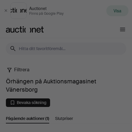
Auctionet
Visa
Stäng
Finns på Google Play
Auctionet.com
Filtrera
Örhängen
Örhängen på Auktionsmagasinet
på
Vänersborg
Auktionsmagasinet
Bevaka sökning
Vänersborg
Pågående auktioner
(1)
Slutpriser