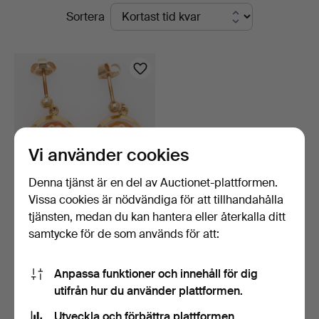
Pågående
Sortera
auktioner
Vi använder cookies
Denna tjänst är en del av Auctionet-plattformen.
Vissa cookies är nödvändiga för att tillhandahålla
ÖRHÄNGEN, 18 k guld,
tjänsten, medan du kan hantera eller återkalla ditt
snäckskalscamé.
samtycke för de som används för att:
6 dagar
3 bud
211 USD
Anpassa funktioner och innehåll för dig
utifrån hur du använder plattformen.
Bevaka sökning
Utveckla och förbättra plattformen.