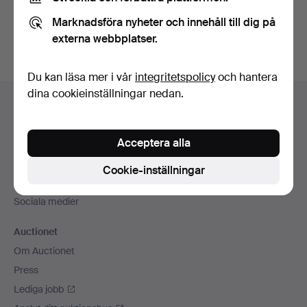
Du kan också söka i
vårt arkiv med avslutade auktioner
.
Marknadsföra nyheter och innehåll till dig på
externa webbplatser.
Du kan läsa mer i vår
integritetspolicy
och hantera
Sidfotsnavigation
dina cookieinställningar nedan.
Hjälp och kontakt
Kontakta support
Acceptera alla
Alla auktionshus
Betalningsalternativ
Cookie-inställningar
Vi skickar med
Sociala medier
Auctionet
Om Auctionet
Press
Lediga jobb