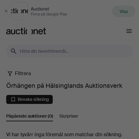
Auctionet
Visa
Stäng
Finns på Google Play
Auctionet.com
Filtrera
Örhängen
Örhängen på Hälsinglands Auktionsverk
på
Bevaka sökning
Hälsinglands
Pågående auktioner
(0)
Slutpriser
Auktionsverk
Pågående
Vi har tyvärr inga föremål som matchar din sökning.