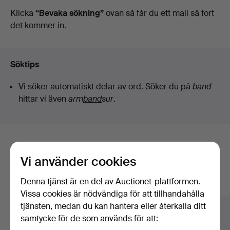
auktioner
Klicka
“Bevaka sökning”
ovan så får du ett mail så fort
det kommer in.
Söktips
Vi söker automatiskt delar av ord. Söker du på
band
hittar vi även
arm
band
sur
.
Här är föremål från vårt arkiv som
Vi använder cookies
matchar din sökning
Denna tjänst är en del av Auctionet-plattformen.
Visa alla föremål
Vissa cookies är nödvändiga för att tillhandahålla
tjänsten, medan du kan hantera eller återkalla ditt
samtycke för de som används för att: