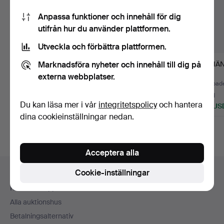
Anpassa funktioner och innehåll för dig
utifrån hur du använder plattformen.
Utveckla och förbättra plattformen.
Marknadsföra nyheter och innehåll till dig på
PÄRLÖRHÄNGEN, ett
ÖRHÄNGEN, ett par,
ÖRHÄNG
par, 18K guld, odlade
Guld 18k.
externa webbplatser.
pä…
Klubbades 6 jul 2026
Klubbades 16 jun 2026
Klubbade
7 bud
8 bud
6 bud
Du kan läsa mer i vår
integritetspolicy
och hantera
74 USD
80 USD
169 US
dina cookieinställningar nedan.
Acceptera alla
Sidfotsnavigation
Cookie-inställningar
Hjälp och kontakt
Kontakta support
Alla auktionshus
Betalningsalternativ