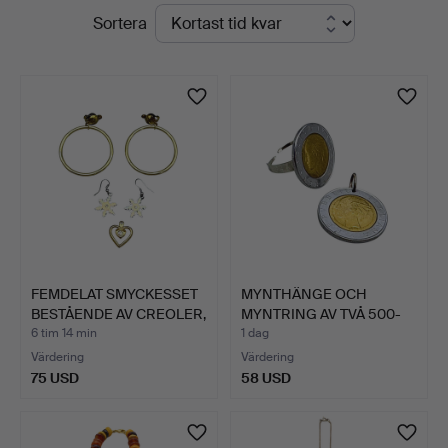
Pågående
Sortera
Stuber's
auktioner
Hammerschlag
FEMDELAT SMYCKESSET
MYNTHÄNGE OCH
BESTÅENDE AV CREOLER,
MYNTRING AV TVÅ 500-
…
LIRA MYN…
6 tim 14 min
1 dag
Värdering
Värdering
75 USD
58 USD