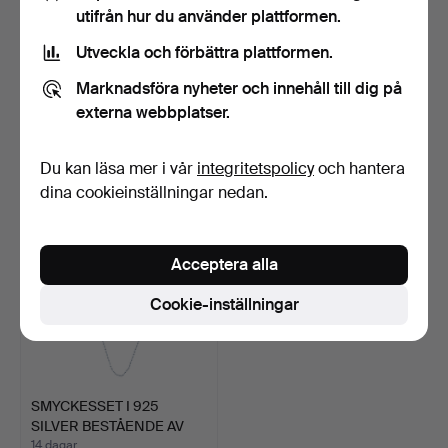
utifrån hur du använder plattformen.
Utveckla och förbättra plattformen.
TRADITIONELLT
BÄRNSTENSSMYCKESET
Marknadsföra nyheter och innehåll till dig på
ORIENTALISKT
OCH 925 SILVER.
SMYCKESSET BEST…
3 dagar
3 dagar
externa webbplatser.
Värdering
Värdering
75 USD
214 USD
Du kan läsa mer i vår
integritetspolicy
och hantera
dina cookieinställningar nedan.
Acceptera alla
Cookie-inställningar
SMYCKESSET I 925
SILVER BESTÅENDE AV
ETT H…
14 dagar