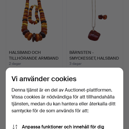
HALSBAND OCH
BÄRNSTEN -
TILLHÖRANDE ARMBAND
SMYCKESSET, HALSBAND
ÄR TILLVE…
OCH ÖRHÄNG…
2 dagar
3 dagar
2 bud
Värdering
43 USD
168 USD
Vi använder cookies
Denna tjänst är en del av Auctionet-plattformen.
Vissa cookies är nödvändiga för att tillhandahålla
tjänsten, medan du kan hantera eller återkalla ditt
samtycke för de som används för att:
Anpassa funktioner och innehåll för dig