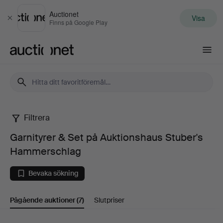
Auctionet
Visa
Stäng
Finns på Google Play
Auctionet.com
Filtrera
Garnityrer
Garnityrer & Set på Auktionshaus Stuber's
&
Hammerschlag
Set
Bevaka sökning
på
Pågående auktioner
(7)
Slutpriser
Auktionshaus