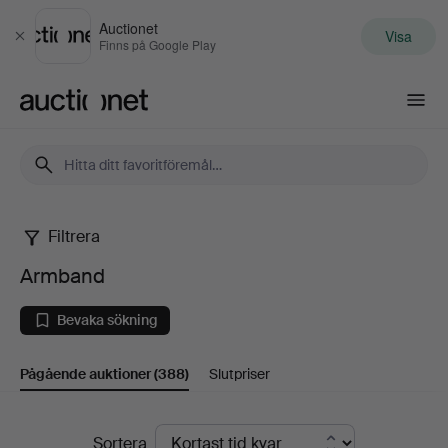
Auctionet
Visa
Stäng
Finns på Google Play
Auctionet.com
Filtrera
Armband
Armband
Bevaka sökning
Pågående auktioner
(388)
Slutpriser
Pågående
Sortera