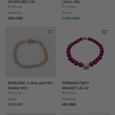
SILVER MED EN
1,45ct, 18K.
BÄRNSTEN …
15 timmar
15 timmar
Värdering
20 bud
295 USD
2 636 USD
ARMLÄNK, X-länk, guld 18K,
ARMBAND MED
Köping 1961.
MAGNETLÅS AV
AGATPÄRLOR MED EN…
16 timmar
16 timmar
8 bud
Värdering
739 USD
145 USD