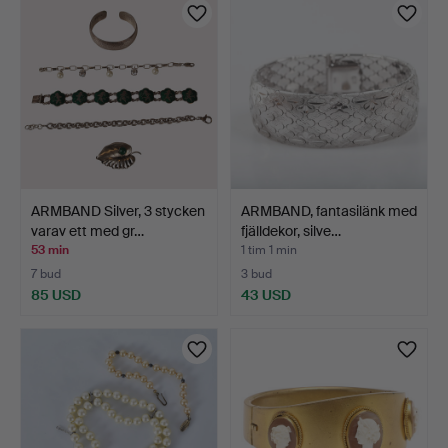
ARMBAND Silver, 3 stycken
ARMBAND, fantasilänk med
varav ett med gr…
fjälldekor, silve…
53 min
1 tim 1 min
7 bud
3 bud
85 USD
43 USD