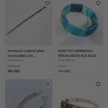
Armband i rodierat silver
KRAFTIGT ARMBAND I
med kubiska zirk…
BRASILIANSK BLÅ AGAT.
2 tim 19 min
2 tim 55 min
Värdering
3 bud
174 USD
34 USD