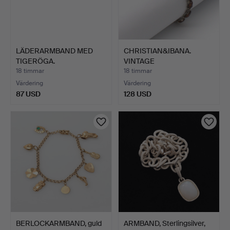
LÄDERARMBAND MED
CHRISTIAN&IBANA.
TIGERÖGA.
VINTAGE
BÄRNSTENSARMBAND;…
18 timmar
18 timmar
Värdering
Värdering
87 USD
128 USD
BERLOCKARMBAND, guld
ARMBAND, Sterlingsilver,