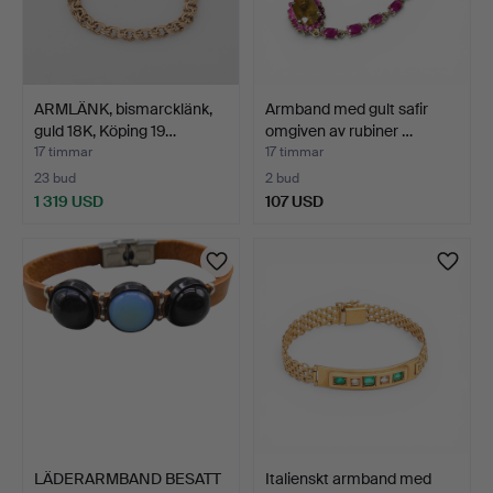
ARMLÄNK, bismarcklänk,
Armband med gult safir
guld 18K, Köping 19…
omgiven av rubiner …
17 timmar
17 timmar
23 bud
2 bud
1 319 USD
107 USD
LÄDERARMBAND BESATT
Italienskt armband med