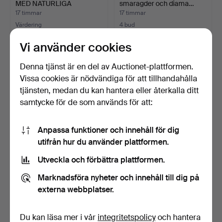
MED NATURLIGA
smaragder och diama…
ÄDELSTEN…
17 timmar
17 timmar
Värdering
4 bud
87 USD
1 907 USD
Vi använder cookies
Denna tjänst är en del av Auctionet-plattformen.
Vissa cookies är nödvändiga för att tillhandahålla
tjänsten, medan du kan hantera eller återkalla ditt
samtycke för de som används för att:
Anpassa funktioner och innehåll för dig
utifrån hur du använder plattformen.
Utveckla och förbättra plattformen.
ARMBAND MED BERLOCK,
THOMAS SABO. ARMBAND
18k guld, vikt 11.5 g…
MED BERLOCKER SAMT
Marknadsföra nyheter och innehåll till dig på
EX…
17 timmar
18 timmar
externa webbplatser.
2 bud
3 bud
907 USD
43 USD
Du kan läsa mer i vår
integritetspolicy
och hantera