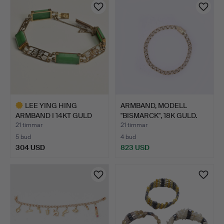
LEE YING HING
ARMBAND, MODELL
ARMBAND I 14KT GULD
"BISMARCK", 18K GULD.
OCH JADE…
21 timmar
21 timmar
5 bud
4 bud
304 USD
823 USD
Utvalt
föremål