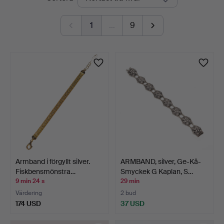
auktioner
1
…
9
Armband i förgyllt silver.
ARMBAND, silver, Ge-Kå-
Fiskbensmönstra…
Smyckek G Kaplan, S…
9 min 24 s
29 min
Värdering
2 bud
174 USD
37 USD