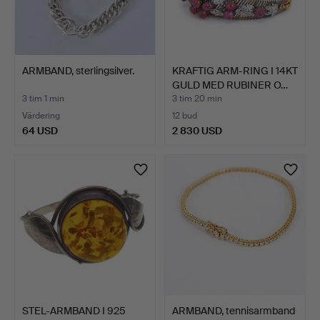
ARMBAND, sterlingsilver.
KRAFTIG ARM-RING I 14KT
GULD MED RUBINER O…
3 tim 1 min
3 tim 20 min
Värdering
12 bud
64 USD
2 830 USD
STEL-ARMBAND I 925
ARMBAND, tennisarmband