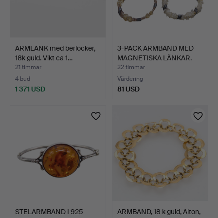
ARMLÄNK med berlocker,
3-PACK ARMBAND MED
18k guld. Vikt ca 1…
MAGNETISKA LÄNKAR.
21 timmar
22 timmar
4 bud
Värdering
1 371 USD
81 USD
STELARMBAND I 925
ARMBAND, 18 k guld, Alton,