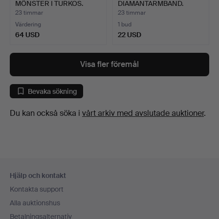
MÖNSTER I TURKOS.
DIAMANTARMBAND.
23 timmar
23 timmar
Värdering
1 bud
64 USD
22 USD
Visa fler föremål
Bevaka sökning
Du kan också söka i
vårt arkiv med avslutade auktioner
.
Sidfotsnavigation
Hjälp och kontakt
Kontakta support
Alla auktionshus
Betalningsalternativ