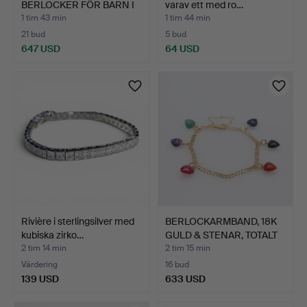
BERLOCKER FÖR BARN I
varav ett med ro…
9KT GULD.
1 tim 43 min
1 tim 44 min
21 bud
5 bud
647 USD
64 USD
Rivière i sterlingsilver med
BERLOCKARMBAND, 18K
kubiska zirko…
GULD & STENAR, TOTALT
…
2 tim 14 min
2 tim 15 min
Värdering
16 bud
139 USD
633 USD