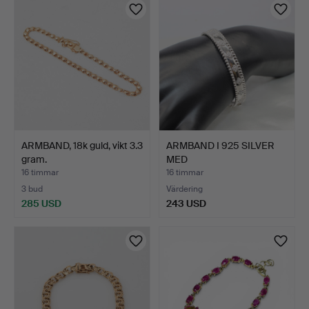
ARMBAND, 18k guld, vikt 3.3
ARMBAND I 925 SILVER
gram.
MED
BLOMSTERMÖNSTER.
16 timmar
16 timmar
3 bud
Värdering
285 USD
243 USD