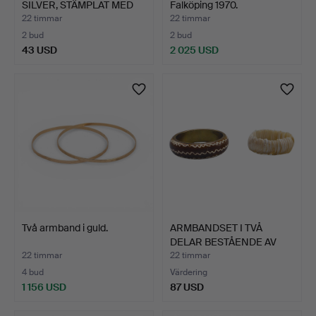
SILVER, STÄMPLAT MED
Falköping 1970.
BÄR…
22 timmar
22 timmar
2 bud
2 bud
43 USD
2 025 USD
Två armband i guld.
ARMBANDSET I TVÅ
DELAR BESTÅENDE AV
ARMRIN…
22 timmar
22 timmar
4 bud
Värdering
1 156 USD
87 USD