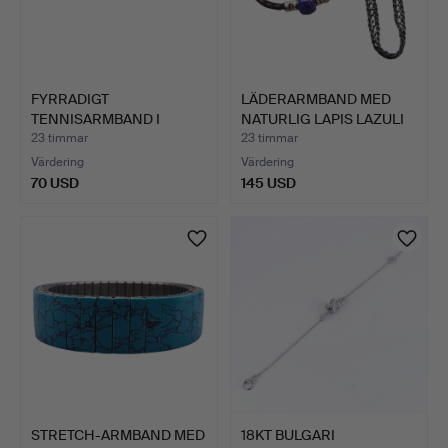
FYRRADIGT
LÄDERARMBAND MED
TENNISARMBAND I
NATURLIG LAPIS LAZULI
METALL, INFATTAT…
OCH…
23 timmar
23 timmar
Värdering
Värdering
70 USD
145 USD
STRETCH-ARMBAND MED
18KT BULGARI