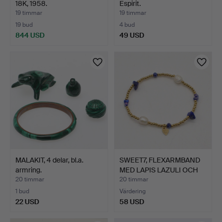
18K, 1958.
Espirit.
19 timmar
19 timmar
19 bud
4 bud
844 USD
49 USD
MALAKIT, 4 delar, bl.a.
SWEET7, FLEXARMBAND
armring.
MED LAPIS LAZULI OCH
O…
20 timmar
20 timmar
1 bud
Värdering
22 USD
58 USD