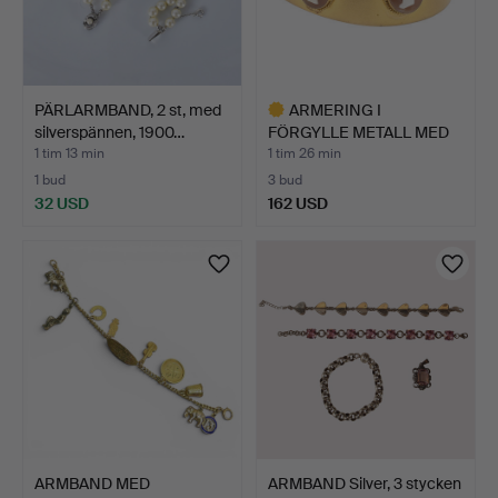
PÄRLARMBAND, 2 st, med
ARMERING I
silverspännen, 1900…
FÖRGYLLE METALL MED
SNÄCKKAMÉER…
1 tim 13 min
1 tim 26 min
1 bud
3 bud
32 USD
162 USD
Utvalt
föremål
ARMBAND MED
ARMBAND Silver, 3 stycken