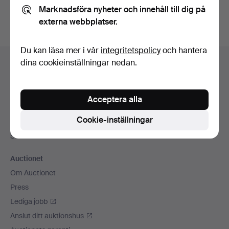
Marknadsföra nyheter och innehåll till dig på
externa webbplatser.
Du kan läsa mer i vår
integritetspolicy
och hantera
Sidfotsnavigation
dina cookieinställningar nedan.
Hjälp och kontakt
Kontakta support
Alla auktionshus
Acceptera alla
Betalningsalternativ
Cookie-inställningar
Vi skickar med
Sociala medier
Auctionet
Om Auctionet
Press
Lediga jobb
Anslut ditt auktionshus