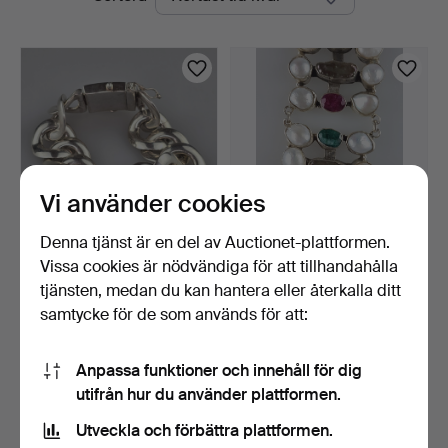
auktioner
Vi använder cookies
Denna tjänst är en del av Auctionet-plattformen.
Vissa cookies är nödvändiga för att tillhandahålla
Vintage-ARMBAND i silver -
Silverarmband med sten-
sterlingsilver,…
och pärldekor - st…
tjänsten, medan du kan hantera eller återkalla ditt
1 dag
3 dagar
samtycke för de som används för att:
Värdering
Värdering
346 USD
335 USD
Anpassa funktioner och innehåll för dig
utifrån hur du använder plattformen.
Bevaka sökning
Utveckla och förbättra plattformen.
Du kan också söka i
vårt arkiv med avslutade auktioner
.