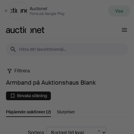
Auctionet
Visa
Stäng
Finns på Google Play
Auctionet.com
Filtrera
Armband
Armband på Auktionshaus Blank
på
Bevaka sökning
Auktionshaus
Pågående auktioner
(2)
Slutpriser
Blank
Pågående
Sortera