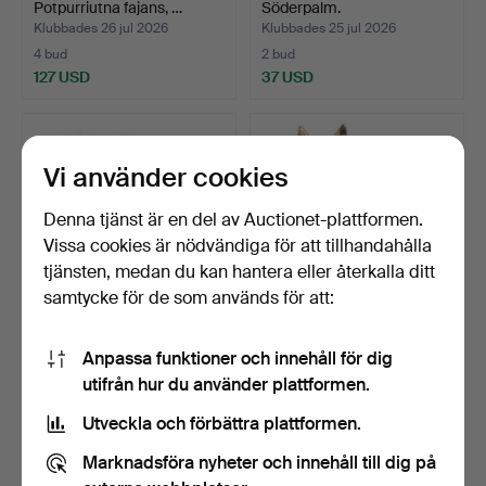
Potpurriutna fajans, …
Söderpalm.
Klubbades 26 jul 2026
Klubbades 25 jul 2026
4 bud
2 bud
127 USD
37 USD
Vi använder cookies
Denna tjänst är en del av Auctionet-plattformen.
Vissa cookies är nödvändiga för att tillhandahålla
tjänsten, medan du kan hantera eller återkalla ditt
samtycke för de som används för att:
PETRA WIIK-ÖJEMARK.
ALDO LONDI. Figurin, Katt,
Anpassa funktioner och innehåll för dig
Figuriner, 3 st, fiska…
Bitossi, lergod…
utifrån hur du använder plattformen.
Klubbades 25 jul 2026
Klubbades 25 jul 2026
2 bud
7 bud
Utveckla och förbättra plattformen.
37 USD
264 USD
Marknadsföra nyheter och innehåll till dig på