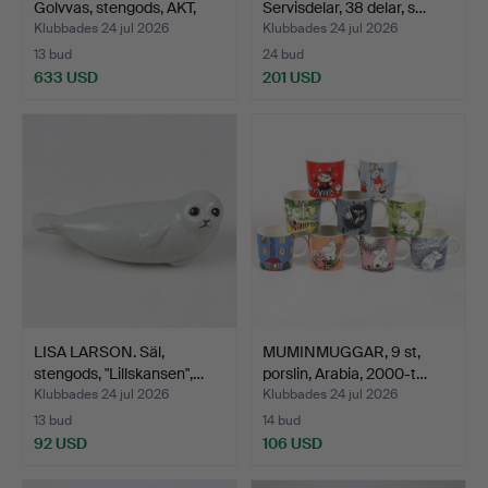
Golvvas, stengods, AKT,
Servisdelar, 38 delar, s…
Rör…
Klubbades 24 jul 2026
Klubbades 24 jul 2026
13 bud
24 bud
633 USD
201 USD
LISA LARSON. Säl,
MUMINMUGGAR, 9 st,
stengods, "Lillskansen",…
porslin, Arabia, 2000-t…
Klubbades 24 jul 2026
Klubbades 24 jul 2026
13 bud
14 bud
92 USD
106 USD