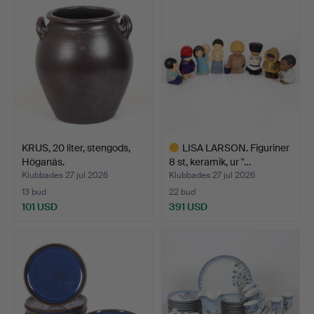
KRUS, 20 liter, stengods,
LISA LARSON. Figuriner
Höganäs.
8 st, keramik, ur "…
Klubbades 27 jul 2026
Klubbades 27 jul 2026
13 bud
22 bud
101 USD
391 USD
Utvalt
föremål