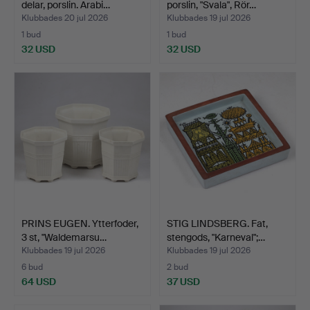
delar, porslin. Arabi…
porslin, "Svala", Rör…
Klubbades 20 jul 2026
Klubbades 19 jul 2026
1 bud
1 bud
32 USD
32 USD
PRINS EUGEN. Ytterfoder,
STIG LINDSBERG. Fat,
3 st, "Waldemarsu…
stengods, "Karneval";…
Klubbades 19 jul 2026
Klubbades 19 jul 2026
6 bud
2 bud
64 USD
37 USD