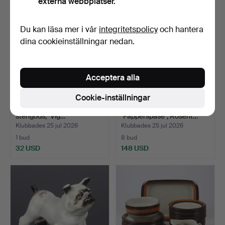
externa webbplatser.
Du kan läsa mer i vår
integritetspolicy
och hantera
dina cookieinställningar nedan.
Acceptera alla
Cookie-inställningar
PAUL HOFF. Figuriner, 2 st,
TAPIO WIRKKALA. Vas,
stengods, "Vig…
"Papperspåse", Rosent…
Klubbades 25 jul 2026
Klubbades 25 jul 2026
1 bud
8 bud
32 USD
148 USD