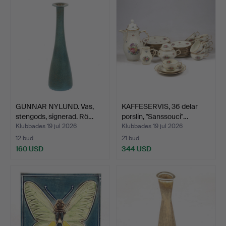
GUNNAR NYLUND. Vas,
KAFFESERVIS, 36 delar
stengods, signerad. Rö…
porslin, "Sanssouci"…
Klubbades 19 jul 2026
Klubbades 19 jul 2026
12 bud
21 bud
160 USD
344 USD