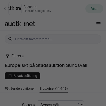
Auctionet
Visa
Stäng
Finns på Google Play
Auctionet.com
Filtrera
Europeiskt
Europeiskt på Stadsauktion Sundsvall
på
Bevaka sökning
Stadsauktion
Pågående auktioner
Slutpriser
(14 443)
Sundsvall
Slutpriser
Sortera