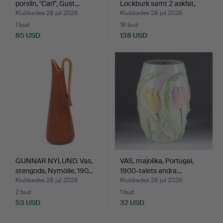
porslin, "Carl", Gust…
Lockburk samt 2 askfat,
ke…
Klubbades 28 jul 2026
Klubbades 28 jul 2026
1 bud
18 bud
85 USD
138 USD
GUNNAR NYLUND. Vas,
VAS, majolika, Portugal,
stengods, Nymölle, 190…
1900-talets andra…
Klubbades 28 jul 2026
Klubbades 28 jul 2026
2 bud
1 bud
53 USD
32 USD