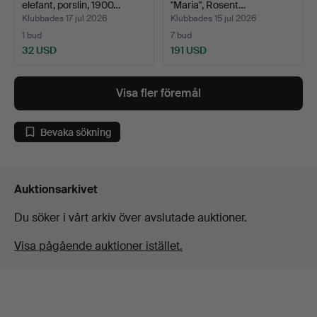
elefant, porslin, 1900…
"Maria", Rosent…
Klubbades 17 jul 2026
Klubbades 15 jul 2026
1 bud
7 bud
32 USD
191 USD
Visa fler föremål
Bevaka sökning
Auktionsarkivet
Du söker i vårt arkiv över avslutade auktioner.
Visa pågående auktioner istället.