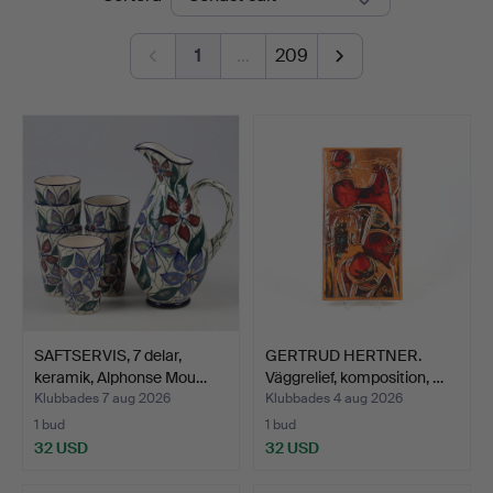
1
…
209
SAFTSERVIS, 7 delar,
GERTRUD HERTNER.
keramik, Alphonse Mou…
Väggrelief, komposition, …
Klubbades 7 aug 2026
Klubbades 4 aug 2026
1 bud
1 bud
32 USD
32 USD