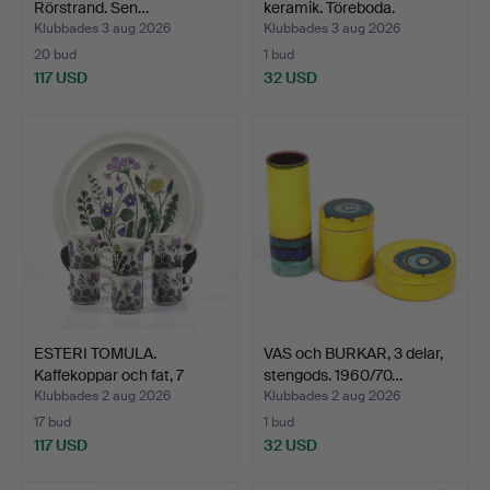
Rörstrand. Sen…
keramik. Töreboda.
Klubbades 3 aug 2026
Klubbades 3 aug 2026
20 bud
1 bud
117 USD
32 USD
ESTERI TOMULA.
VAS och BURKAR, 3 delar,
Kaffekoppar och fat, 7
stengods. 1960/70…
dela…
Klubbades 2 aug 2026
Klubbades 2 aug 2026
17 bud
1 bud
117 USD
32 USD