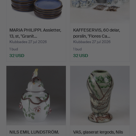
MARIA PHILIPPI. Assietter,
KAFFESERVIS, 60 delar,
13, st, "Granit…
porslin, "Flores Ca…
Klubbades 27 jul 2026
Klubbades 27 jul 2026
1 bud
1 bud
32 USD
32 USD
NILS EMIL LUNDSTRÖM.
VAS, glaserat lergods, Nils