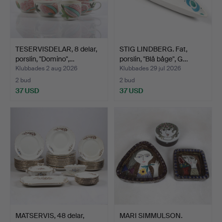
TESERVISDELAR, 8 delar,
STIG LINDBERG. Fat,
porslin, "Domino",…
porslin, "Blå båge", G…
Klubbades 2 aug 2026
Klubbades 29 jul 2026
2 bud
2 bud
37 USD
37 USD
MATSERVIS, 48 delar,
MARI SIMMULSON.