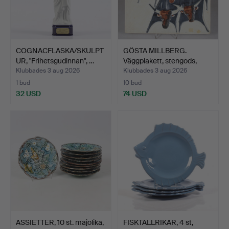
COGNACFLASKA/SKULPT
GÖSTA MILLBERG.
UR, "Frihetsgudinnan", …
Väggplakett, stengods,
Dre…
Klubbades 3 aug 2026
Klubbades 3 aug 2026
1 bud
10 bud
32 USD
74 USD
ASSIETTER, 10 st. majolika,
FISKTALLRIKAR, 4 st,