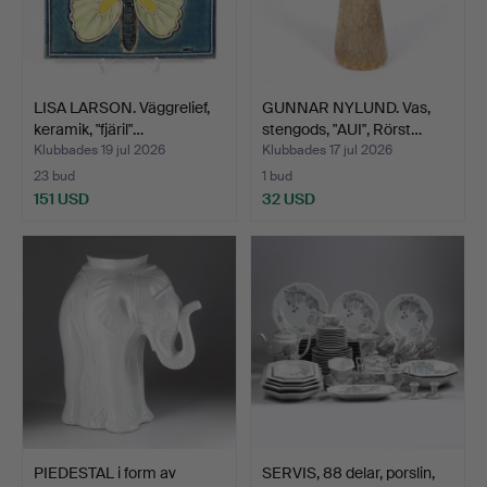
LISA LARSON. Väggrelief,
GUNNAR NYLUND. Vas,
keramik, "fjäril"…
stengods, "AUI", Rörst…
Klubbades 19 jul 2026
Klubbades 17 jul 2026
23 bud
1 bud
151 USD
32 USD
PIEDESTAL i form av
SERVIS, 88 delar, porslin,