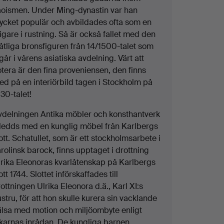
aoismen. Under Ming-dynastin var han
ycket populär och avbildades ofta som en
igare i rustning. Så är också fallet med den
åtliga bronsfiguren från 14/1500-talet som
går i vårens asiatiska avdelning. Värt att
tera är den fina proveniensen, den finns
ed på en interiörbild tagen i Stockholm på
30-talet!
vdelningen Antika möbler och konsthantverk
nledds med en kunglig möbel från Karlbergs
ott. Schatullet, som är ett stockholmsarbete i
rolinsk barock, finns upptaget i drottning
lrika Eleonoras kvarlåtenskap på Karlbergs
ott 1744. Slottet införskaffades till
ottningen Ulrika Eleonora d.ä., Karl XI:s
stru, för att hon skulle kurera sin vacklande
älsa med motion och miljöombyte enligt
äkarnas inrådan. De kungliga barnen,