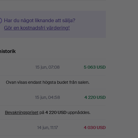
Har du något liknande att sälja?
Gör en kostnadsfri värdering!
istorik
15 jun, 07:08
5 063 USD
Ovan visas endast högsta budet från salen.
15 jun, 04:58
4 220 USD
Bevakningspriset
på
4 220 USD
uppnåddes.
14 jun, 11:17
4 030 USD