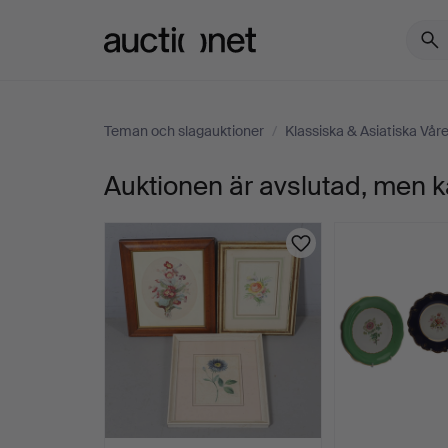
Auctionet.com
Teman och slagauktioner
/
Klassiska & Asiatiska Vår
Auktionen är avslutad, men k
563.
ROYAL
COPENHAGEN,
"Flora
Danica",
djupa