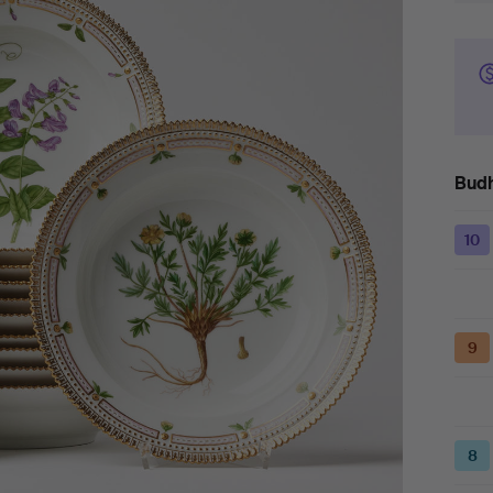
Budh
10
9
8