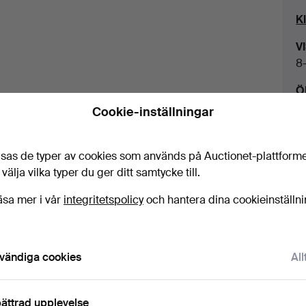
K
V
8
Ö
Va
Cookie-inställningar
A
O
sas de typer av cookies som används på Auctionet-plattform
dsfri värdering!
As
 välja vilka typer du ger ditt samtycke till.
1
äsa mer i vår
integritetspolicy
och hantera dina cookieinställn
Ko
To
A
vändiga cookies
All
K
Ma
S
ättrad upplevelse