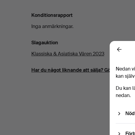
Konditionsrapport
Inga anmärkningar.
Slagauktion
Back
Klassiska & Asiatiska Våren 2023
Nedan vi
Har du något liknande att sälja? Gör en kostna
kan själv
Du kan l
nedan.
Nöd
Förb