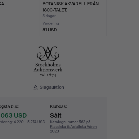
KA
BOTANISK AKVARELL FRÅN
1800-TALET.
5 dagar
Värdering
81 USD
Slagauktion
dgivning
gsta bud:
Klubbas:
 063 USD
Sålt
rdering
:
4 220 – 5 274 USD
Katalognummer 563 på
Klassiska & Asiatiska Våren
2023