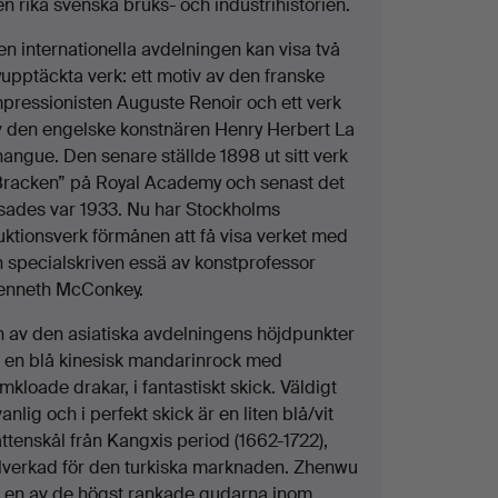
n rika svenska bruks- och industrihistorien.
n internationella avdelningen kan visa två
upptäckta verk: ett motiv av den franske
mpressionisten Auguste Renoir och ett verk
v den engelske konstnären Henry Herbert La
angue. Den senare ställde 1898 ut sitt verk
Bracken” på Royal Academy och senast det
isades var 1933. Nu har Stockholms
uktionsverk förmånen att få visa verket med
n specialskriven essä av konstprofessor
enneth McConkey.
n av den asiatiska avdelningens höjdpunkter
r en blå kinesisk mandarinrock med
mkloade drakar, i fantastiskt skick. Väldigt
anlig och i perfekt skick är en liten blå/vit
ttenskål från Kangxis period (1662-1722),
illverkad för den turkiska marknaden. Zhenwu
r en av de högst rankade gudarna inom