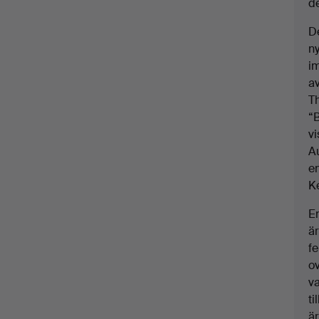
de
De
ny
i
a
Th
“
v
A
e
K
E
ä
fe
ov
va
t
ä