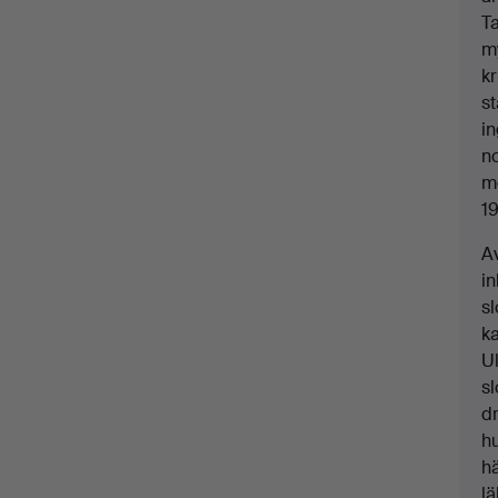
T
m
kr
st
in
no
m
19
A
i
sl
ka
U
sl
dr
hu
h
l