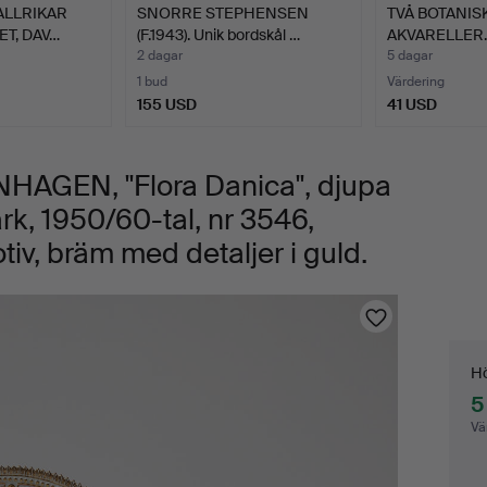
ALLRIKAR
SNORRE STEPHENSEN
TVÅ BOTANIS
ET, DAV…
(F.1943). Unik bordskål …
AKVARELLER.
2 dagar
5 dagar
1 bud
Värdering
155 USD
41 USD
AGEN, "Flora Danica", djupa
mark, 1950/60-tal, nr 3546,
iv, bräm med detaljer i guld.
Bu
Hö
5
Vä