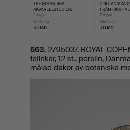
TRE BOTANISKA
2 BOTANISKA T
tallrikar,
AKVARELLSTUDIER.
FRÅN 1800-TAL
2 dagar
7 dagar
12
Värdering
Värdering
41 USD
41 USD
st.,
563.
2795037. ROYAL COPENH
porslin,
tallrikar, 12 st., porslin, Dan
Danmark,
målad dekor av botaniska mot
1950/60-
Bilder
tal,
nr
3546,