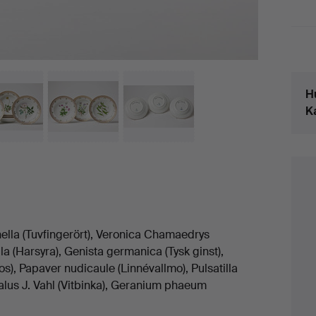
Det
H
K
chella (Tuvfingerört), Veronica Chamaedrys
la (Harsyra), Genista germanica (Tysk ginst),
s), Papaver nudicaule (Linnévallmo), Pulsatilla
halus J. Vahl (Vitbinka), Geranium phaeum