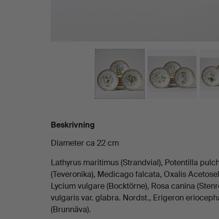
guld.
Beskrivning
Diameter ca 22 cm
Lathyrus maritimus (Strandvial), Potentilla pul
(Teveronika), Medicago falcata, Oxalis Acetosel
Lycium vulgare (Bocktörne), Rosa canina (Stenro
vulgaris var. glabra. Nordst., Erigeron eriocep
(Brunnäva).