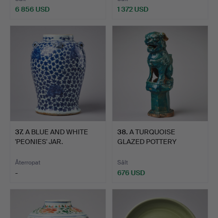
6 856 USD
1 372 USD
37
.
A BLUE AND WHITE
38
.
A TURQUOISE
'PEONIES' JAR.
GLAZED POTTERY
FIGURE OF A BUD…
Återropat
Sålt
-
676 USD