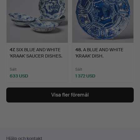
47
.
SIX BLUE AND WHITE
48
.
A BLUE AND WHITE
'KRAAK' SAUCER DISHES.
'KRAAK' DISH.
Sålt
Sålt
633 USD
1 372 USD
Visa fler föremål
Sidfotsnavigation
Hjälp och kontakt