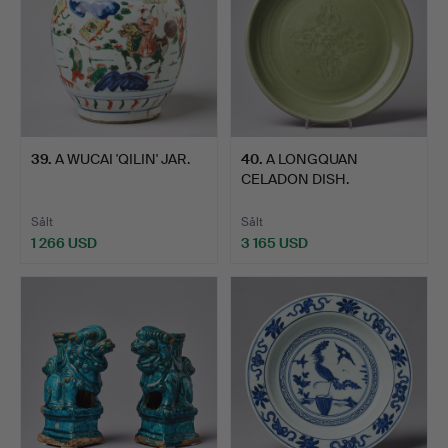
39
.
A WUCAI 'QILIN' JAR.
40
.
A LONGQUAN
CELADON DISH.
Sålt
Sålt
1 266 USD
3 165 USD