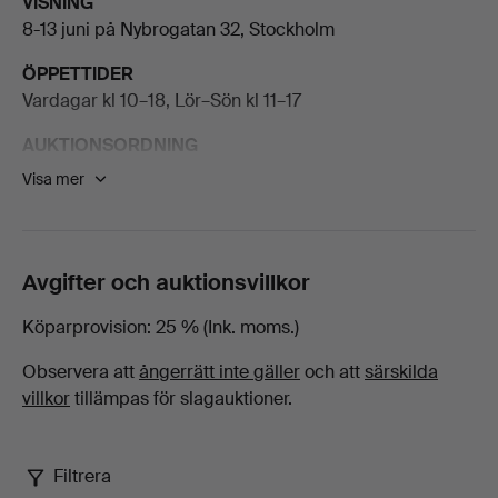
VISNING
8-13 juni på Nybrogatan 32, Stockholm
-
ÖPPETTIDER
Alla
Vardagar kl 10–18, Lör–Sön kl 11–17
föremål
AUKTIONSORDNING
Onsdag 14 juni
Visa mer
på
Asiatisk konst och konsthantverk 1-166, start kl 11.00
Konst 167-419 start kl 14.00
Stockholms
Torsdag 15 juni start kl 11.00
Avgifter och auktionsvillkor
Antika möbler och konsthantverk 420-535
Auktionsverk
Kuriosakabinettet 536-581
Köparprovision
25 % (Ink. moms.)
Mattor och textilier 582-652
Fine
Observera att
ångerrätt inte gäller
och att
särskilda
Silver 653-749
villkor
tillämpas för slagauktioner.
Smycken 750-880
Art
Klockor 881
Vårens klassiska auktion visar måleri från 1600-talets
Filtrera