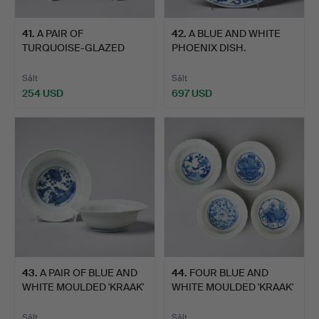
41
.
A PAIR OF
42
.
A BLUE AND WHITE
TURQUOISE-GLAZED
PHOENIX DISH.
JOSS STICK HOLD…
Sålt
Sålt
254 USD
697 USD
43
.
A PAIR OF BLUE AND
44
.
FOUR BLUE AND
WHITE MOULDED 'KRAAK'
WHITE MOULDED 'KRAAK'
D…
DESSER…
Sålt
Sålt