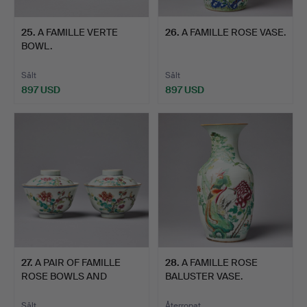
25
.
A FAMILLE VERTE
26
.
A FAMILLE ROSE VASE.
BOWL.
Sålt
Sålt
897 USD
897 USD
27
.
A PAIR OF FAMILLE
28
.
A FAMILLE ROSE
ROSE BOWLS AND
BALUSTER VASE.
COVERS.
Sålt
Återropat