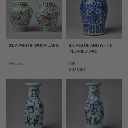
31
.
A PAIR OF WUCAI JARS.
32
.
A BLUE AND WHITE
'PEONIES' JAR.
Återropat
Sålt
-
507 USD