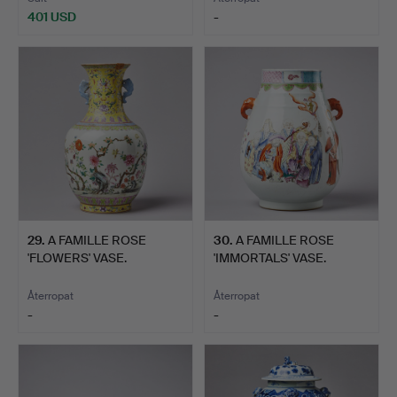
401 USD
-
29
.
A FAMILLE ROSE
30
.
A FAMILLE ROSE
'FLOWERS' VASE.
'IMMORTALS' VASE.
Återropat
Återropat
-
-