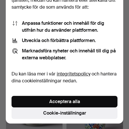
tjänsten, medan du kan hantera eller återkalla ditt
samtycke för de som används för att:
Anpassa funktioner och innehåll för dig
utifrån hur du använder plattformen.
Utveckla och förbättra plattformen.
23
.
A FAMILLE-ROSE 'ONE
24
.
A HEXAGONAL
Marknadsföra nyheter och innehåll till dig på
HUNDRED BOYS' JAR.
FAMILLE ROSE
JARDINIERE.
externa webbplatser.
Sålt
Sålt
897 USD
1 583 USD
Du kan läsa mer i vår
integritetspolicy
och hantera
dina cookieinställningar nedan.
Acceptera alla
Cookie-inställningar