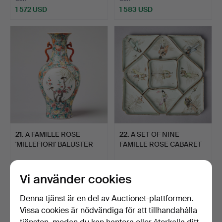
1 572 USD
1 583 USD
21
.
A FAMILLE ROSE
22
.
A SET OF NINE
'MILLEFIORI' BALUSTER
FAMILLE ROSE CABARET
VASE.
DISHES.
Sålt
Sålt
2 005 USD
844 USD
Vi använder cookies
Denna tjänst är en del av Auctionet-plattformen.
Vissa cookies är nödvändiga för att tillhandahålla