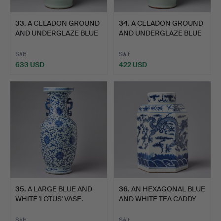
33
.
A CELADON GROUND
34
.
A CELADON GROUND
AND UNDERGLAZE BLUE
AND UNDERGLAZE BLUE
BALUS…
BALUS…
Sålt
Sålt
633 USD
422 USD
35
.
A LARGE BLUE AND
36
.
AN HEXAGONAL BLUE
WHITE 'LOTUS' VASE.
AND WHITE TEA CADDY
WITH…
Sålt
Sålt