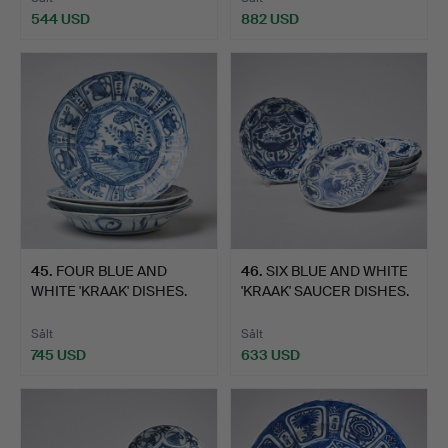
544 USD
882 USD
45
.
FOUR BLUE AND
46
.
SIX BLUE AND WHITE
WHITE 'KRAAK' DISHES.
'KRAAK' SAUCER DISHES.
Sålt
Sålt
745 USD
633 USD