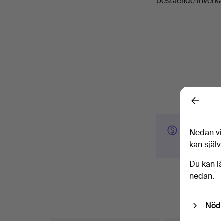
bestående inverka
Back
Har du ett
Nedan vi
Kontakta oss
kan själv
Du kan l
nedan.
Nöd