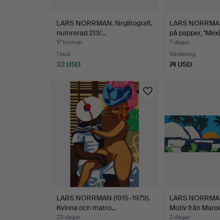
LARS NORRMAN. färglitografi,
LARS NORRMAN.
numrerad 213/…
på papper, "Mex
17 timmar
7 dagar
1 bud
Värdering
32 USD
74 USD
LARS NORRMAN (1915–1979).
LARS NORRMAN 
Kvinna och matro…
Motiv från Maro
23 dagar
2 dagar