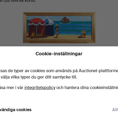
n på svensk konst.
Strandmotiv, akryl på pannå.
Cookie-inställningar
 föremål av Lars Norrman hemma?
sas de typer av cookies som används på Auctionet-plattform
 för att få en aktuell värdering helt gratis.
 välja vilka typer du ger ditt samtycke till.
äsa mer i vår
integritetspolicy
och hantera dina cookieinställn
Aktuella auktioner
vändiga cookies
All