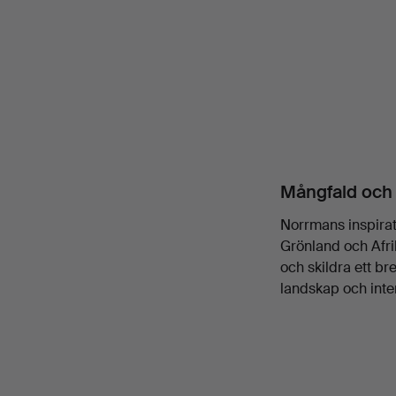
Mångfald och 
Norrmans inspirat
Grönland och Afri
och skildra ett br
landskap och inter