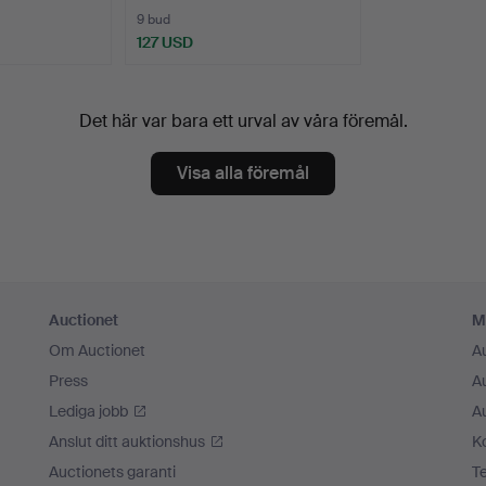
9 bud
127 USD
Det här var bara ett urval av våra föremål.
Visa alla föremål
Auctionet
M
Om Auctionet
A
Press
A
Lediga jobb
A
Anslut ditt auktionshus
K
Auctionets garanti
T