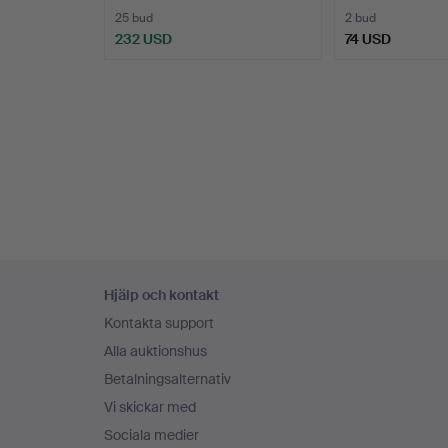
25 bud
2 bud
232 USD
74 USD
Sidfotsnavigation
Hjälp och kontakt
Kontakta support
Alla auktionshus
Betalningsalternativ
Vi skickar med
Sociala medier