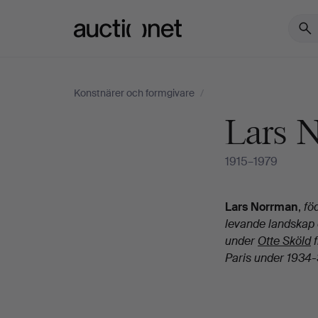
Auctionet.com
Konstnärer och formgivare
/
Lars 
1915–1979
Biografi
Lars Norrman
,
fö
levande landskap 
under
Otte Sköld
f
Paris under 1934-