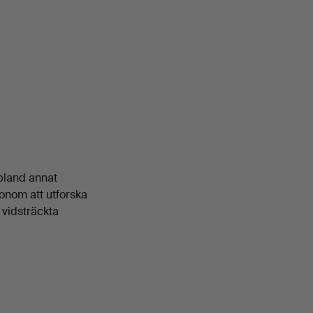
 bland annat
honom att utforska
l vidsträckta