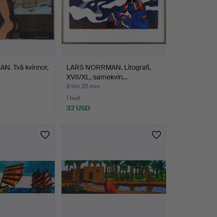
. Två kvinnor,
LARS NORRMAN. Litografi,
…
XVII/XL, samekvin…
9 tim 25 min
1 bud
32 USD