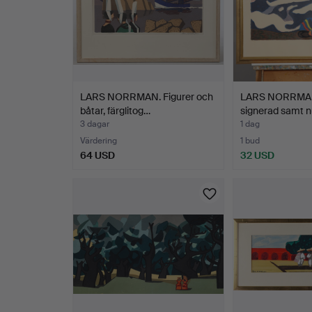
LARS NORRMAN. Figurer och
LARS NORRMAN
båtar, färglitog…
signerad samt
3 dagar
1 dag
Värdering
1 bud
64 USD
32 USD