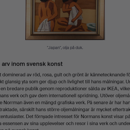
"Japan", olja på duk.
 arv inom svensk konst
tt dominerad av röd, rosa, gult och grönt är kännetecknande f
kt glansig yta som ger djup och livlighet till hans målningar. 
en bredare publik genom reproduktioner sålda av IKEA, vilket
 hans verk och gav dem internationell spridning. Utöver oljem
e Norrman även en mängd grafiska verk. På senare år har han
rtraktade, särskilt hans större oljemålningar är mycket eftert
entusiaster. Det förnyade intresset för Normans konst visar på
ga essensen av sina upplevelser och resor i sina verk och unde