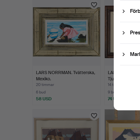
Förb
Pre
Mar
LARS NORRMAN. Tvätterska,
LARS NORRMA
Mexiko.
Tjurfäktning.
20 timmar
14 timmar
6 bud
9 bud
58 USD
74 USD