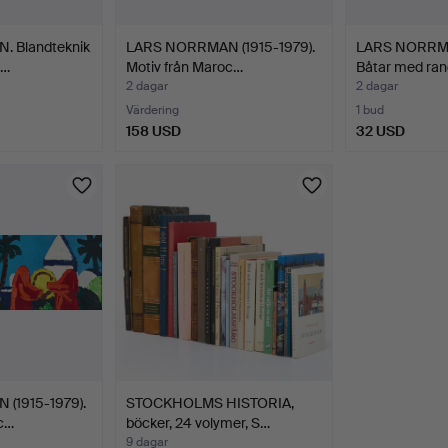
 Blandteknik
LARS NORRMAN (1915-1979).
LARS NORRMAN
i…
Motiv från Maroc…
Båtar med ran
2 dagar
2 dagar
Värdering
1 bud
158 USD
32 USD
(1915-1979).
STOCKHOLMS HISTORIA,
c…
böcker, 24 volymer, S…
9 dagar