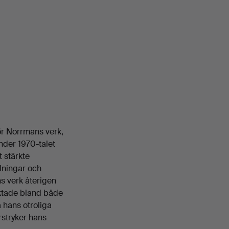
ör Norrmans verk,
Under 1970-talet
 stärkte
ålningar och
s verk återigen
raktade bland både
 hans otroliga
rstryker hans