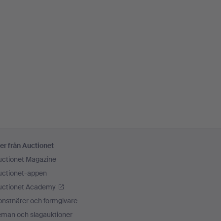
er från Auctionet
uctionet Magazine
uctionet-appen
uctionet Academy
onstnärer och formgivare
eman och slagauktioner