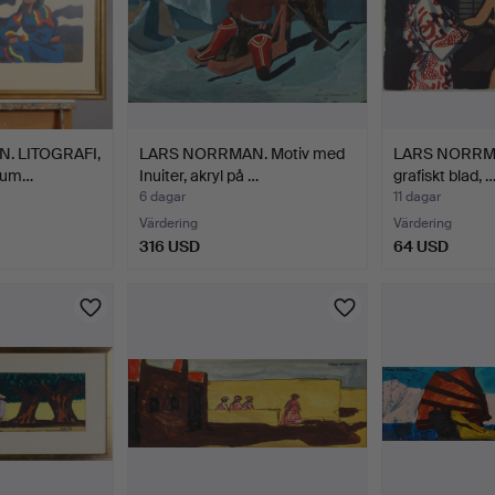
. LITOGRAFI,
LARS NORRMAN. Motiv med
LARS NORRMAN
 num…
Inuiter, akryl på …
grafiskt blad, 
6 dagar
11 dagar
Värdering
Värdering
316 USD
64 USD