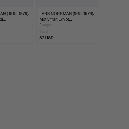
 ( 1915–1979).
LARS NORRMAN (1915-1979).
di…
Motiv från Egypt…
2 dagar
1 bud
32 USD