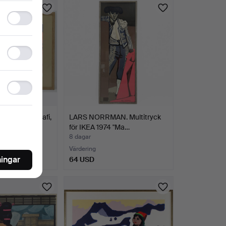
Functionality
storage
Statistics
storage
Ad
storage
 färglitografi,
LARS NORRMAN. Multitryck
g…
för IKEA 1974 "Ma…
8 dagar
Värdering
ningar
64 USD