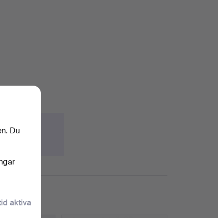
en. Du
ingar
tid aktiva