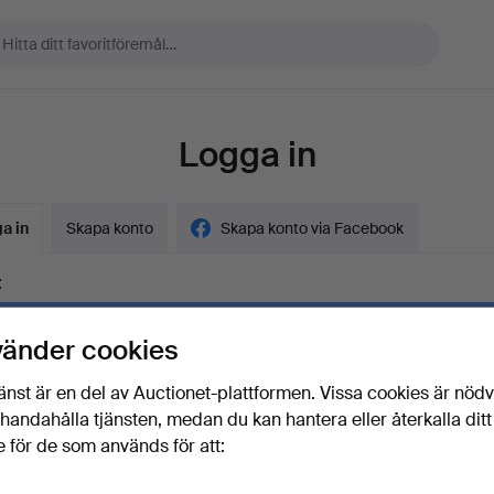
Logga in
a in
Skapa konto
Skapa konto via Facebook
t
vänder cookies
ord
Visa lösenord i 
änst är en del av Auctionet-plattformen. Vissa cookies är nöd
illhandahålla tjänsten, medan du kan hantera eller återkalla ditt
 för de som används för att:
lösenordet?