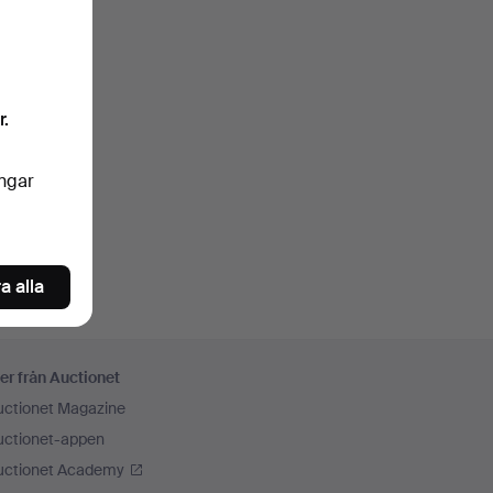
r.
ingar
a alla
er från Auctionet
uctionet Magazine
uctionet-appen
uctionet Academy