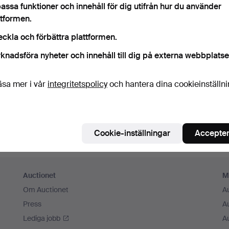
assa funktioner och innehåll för dig utifrån hur du använder
m ihåg mig
ttformen.
eckla och förbättra plattformen.
Logga in
knadsföra nyheter och innehåll till dig på externa webbplatse
eller logga in via Facebook här
äsa mer i vår
integritetspolicy
och hantera dina cookieinställn
Fortsätt med Facebook
Cookie-inställningar
Accepter
Auctionet
M
Om Auctionet
A
Press
A
Lediga jobb
A