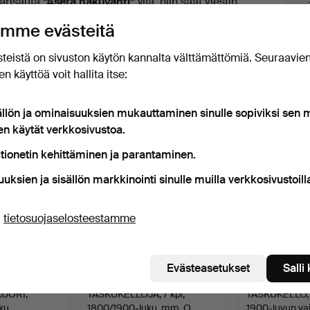
apsauta
“Aseta hakuvahti”
yllä, niin saat viestin
uutokaupat
eti, kun kohde tulee myyntiin.
mme evästeitä
teistä on sivuston käytön kannalta välttämättömiä. Seuraavie
n käyttöä voit hallita itse:
t esineet, jotka vastaavat hakuasi
ällön ja ominaisuuksien mukauttaminen sinulle sopiviksi sen
en käytät verkkosivustoa.
tionetin kehittäminen ja parantaminen.
uuksien ja sisällön markkinointi sinulle muilla verkkosivustoill
ä
tietosuojaselosteestamme
Evästeasetukset
Salli
KUORI,
TASKUKELLOJA, 7 kpl,
TASKUKELLO, 3
ku.
1800/1900-luku, mm. O…
1900-luvun va