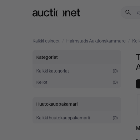
Auctionet.com
Kaikki esineet
/
Halmstads Auktionskammare
/
Kell
Taskukellot
T
Kategoriat
ja
Kaikki kategoriat
(0)
Kellot
(0)
sekuntikellot
Halmstads
Huutokauppakamari
Auktionskammare
Kaikki huutokauppakamarit
(0)
K
M
-
o