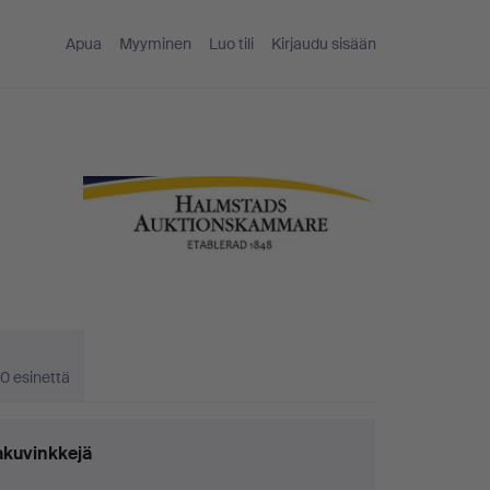
Apua
Myyminen
Luo tili
Kirjaudu sisään
0 esinettä
kuvinkkejä