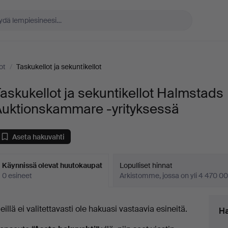
ot
/
Taskukellot ja sekuntikellot
askukellot ja sekuntikellot Halmstads
Auktionskammare -yrityksessä
Aseta hakuvahti
Käynnissä olevat huutokaupat
Lopulliset hinnat
0 esineet
Arkistomme, jossa on yli 4 470 00
äynnissä
eillä ei valitettavasti ole hakuasi vastaavia esineitä.
Ha
levat