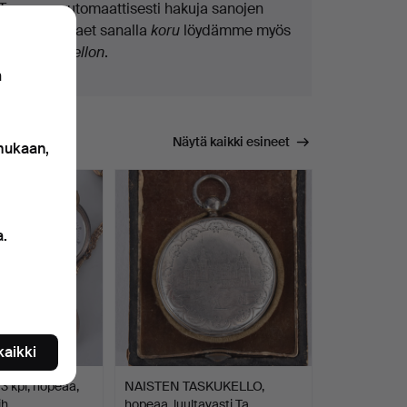
Teemme automaattisesti hakuja sanojen
osilla. Jos haet sanalla
koru
löydämme myös
ranne
koru
kellon
.
n
Näytä kaikki esineet
 mukaan,
a.
 kaikki
 kpl, hopeaa,
NAISTEN TASKUKELLO,
ih…
hopeaa, luultavasti Ta…