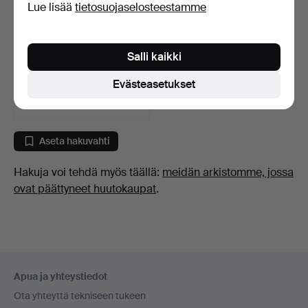
Lue lisää
tietosuojaselosteestamme
KELLONKONEISTO/VARA
Salli kaikki
OSAT, taskukelloon.
8 päivää
Evästeasetukset
Arvio
159 USD
Aseta hakuvahti
Hakuja voi tehdä myös täällä:
meidän arkistomme, jossa
ovat päättyneet huutokaupat
.
Alatunnistenavigaatio
Apua ja yhteystiedot
Ota yhteyttä tekniseen tukeen