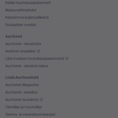
Kaikki huutokauppakamarit
Maksuvaihtoehdot
Käytämme kuljetusliikettä
Sosiaaliset mediat
Auctionet
Auctionet -sivustosta
Avoimet työpaikat
Liitä mukaan huutokauppakamarisi
Auctionet -sivuston takuu
Lisää Auctionetistä
Auctionet Magazine
Auctionet -sovellus
Auctionet Academy
Taiteilijat ja muotoilijat
Teema- ja vasarahuutokaupat