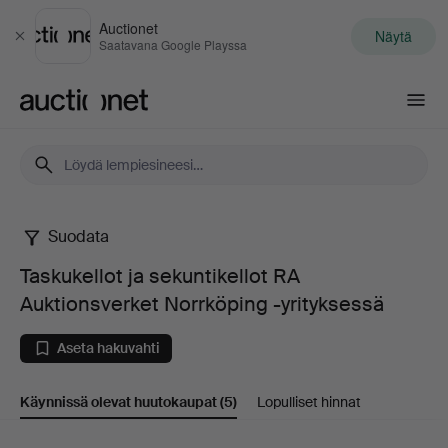
Auctionet
Näytä
Sulje
Saatavana Google Playssa
Auctionet.com
Suodata
Taskukellot
Taskukellot ja sekuntikellot RA
ja
Auktionsverket Norrköping -yrityksessä
sekuntikellot
Aseta hakuvahti
RA
Käynnissä olevat huutokaupat
(5)
Lopulliset hinnat
Auktionsverket