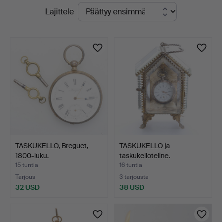
Käynnissä
Lajittele
Norrköping
olevat
-
huutokaupat
yrityksessä
TASKUKELLO, Breguet,
TASKUKELLO ja
1800-luku.
taskukelloteline.
15 tuntia
16 tuntia
Tarjous
3 tarjousta
32 USD
38 USD