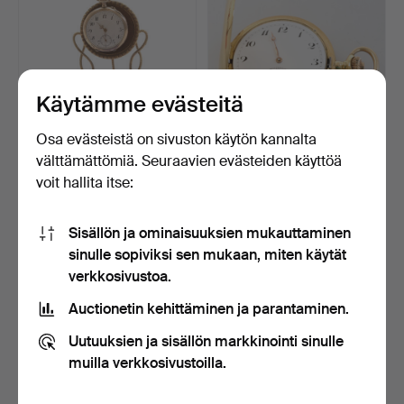
Käytämme evästeitä
Osa evästeistä on sivuston käytön kannalta
välttämättömiä. Seuraavien evästeiden käyttöä
TASKUKELLOTELINE
TASKUKELLO, 18k kultaa,
voit hallita itse:
TASKUKELLOLLA, metallia,
savonette.
…
3 päivää
7 päivää
Arvio
Tarjous
Sisällön ja ominaisuuksien mukauttaminen
64 USD
2 637 USD
sinulle sopiviksi sen mukaan, miten käytät
verkkosivustoa.
Auctionetin kehittäminen ja parantaminen.
Uutuuksien ja sisällön markkinointi sinulle
muilla verkkosivustoilla.