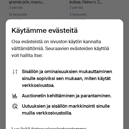
grands prix, manu…
kultaa. Paino n. 7,…
2 päivää
2 päivää
12 tarjousta
3 tarjousta
71 USD
464 USD
Käytämme evästeitä
Osa evästeistä on sivuston käytön kannalta
välttämättömiä. Seuraavien evästeiden käyttöä
voit hallita itse:
Sisällön ja ominaisuuksien mukauttaminen
sinulle sopiviksi sen mukaan, miten käytät
verkkosivustoa.
DUGENA NAISTEN
TASKUKELLO, ulkokuori 14K
Auctionetin kehittäminen ja parantaminen.
RIIPUSKELLO
kultaa.
KUKKAGRAVEERAUK…
2 päivää
2 päivää
Uutuuksien ja sisällön markkinointi sinulle
Tarjous
Tarjous
muilla verkkosivustoilla.
35 USD
739 USD