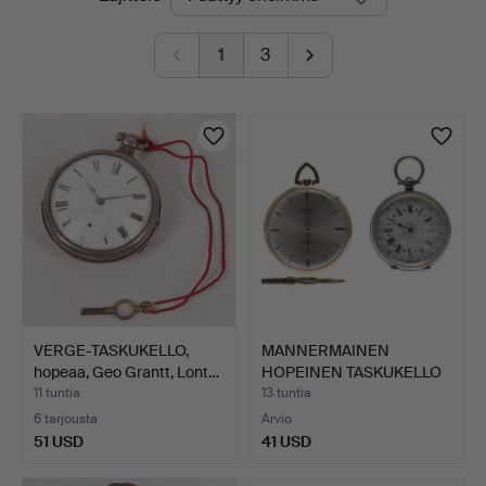
olevat
1
3
huutokaupat
VERGE-TASKUKELLO,
MANNERMAINEN
hopeaa, Geo Grantt, Lont…
HOPEINEN TASKUKELLO
JA KULLAT…
11 tuntia
13 tuntia
6 tarjousta
Arvio
51 USD
41 USD