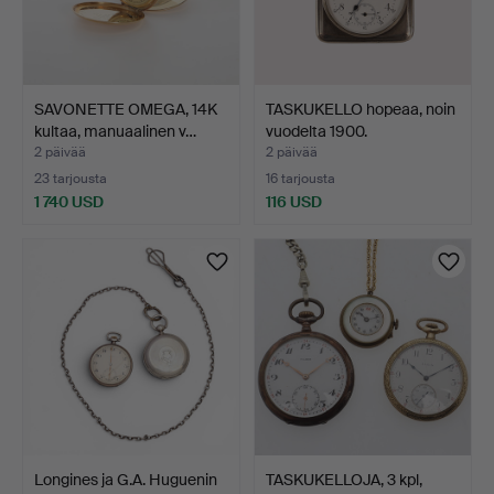
SAVONETTE OMEGA, 14K
TASKUKELLO hopeaa, noin
kultaa, manuaalinen v…
vuodelta 1900.
2 päivää
2 päivää
23 tarjousta
16 tarjousta
1 740 USD
116 USD
Longines ja G.A. Huguenin
TASKUKELLOJA, 3 kpl,