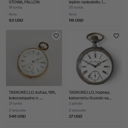
STOWA, PALLON
lepine-taskukello, 1…
MUOTOINE…
19 tuntia
20 tuntia
Arvio
Arvio
93 USD
116 USD
TASKUKELLO, kultaa, 18K,
TASKUKELLO, hopeaa,
kokonaispaino n. …
kaiverrettu Ruotsin va…
21 tuntia
2 päivää
2 tarjousta
2 tarjousta
546 USD
27 USD