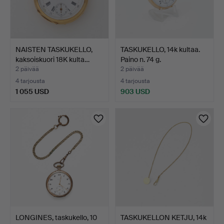
NAISTEN TASKUKELLO,
TASKUKELLO, 14k kultaa.
kaksoiskuori 18K kulta…
Paino n. 74 g.
2 päivää
2 päivää
4 tarjousta
4 tarjousta
1 055 USD
903 USD
LONGINES, taskukello, 10
TASKUKELLON KETJU, 14k