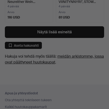
Neureither Wein…
VIINITYNNYRI", STOW…
4 päivää
4 päivää
Arvio
Arvio
116 USD
81 USD
Näytä lisää esineitä
Aseta hakuvahti
Hakuja voi tehdä myös täällä:
meidän arkistomme, jossa
ovat päättyneet huutokaupat
.
Alatunnistenavigaatio
Apua ja yhteystiedot
Ota yhteyttä tekniseen tukeen
Kaikki huutokauppakamarit