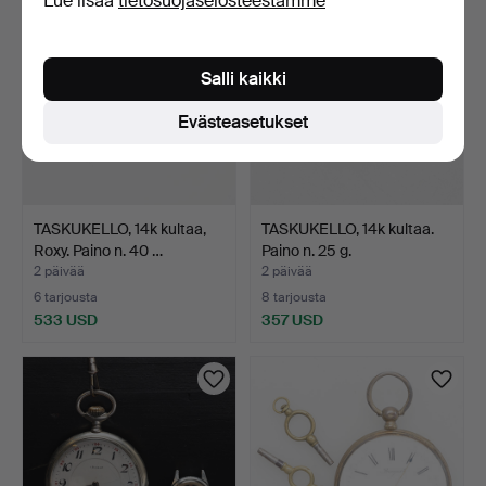
Lue lisää
tietosuojaselosteestamme
Salli kaikki
Evästeasetukset
TASKUKELLO, 14k kultaa,
TASKUKELLO, 14k kultaa.
Roxy. Paino n. 40 …
Paino n. 25 g.
2 päivää
2 päivää
6 tarjousta
8 tarjousta
533 USD
357 USD