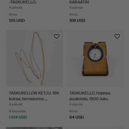
-TASKUKELLO.
KARAATIN
KULTAPINNOITETTU T…
4 päivää
4 päivää
Arvio
Arvio
135 USD
108 USD
TASKUKELLON KETJU. 18K
TASKUKELLO, hopeaa,
kultaa, hernepunos …
puukotelo, 1900-luku.
4 päivää
4 päivää
4 tarjousta
Arvio
1 614 USD
64 USD