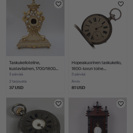
Taskukelloteline,
Hopeakuorinen taskukello,
kustavilainen, 1700/1800…
1800-luvun toine…
3 päivää
3 päivää
2 tarjousta
Arvio
37 USD
81 USD