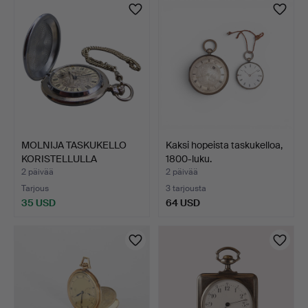
MOLNIJA TASKUKELLO
Kaksi hopeista taskukelloa,
KORISTELLULLA
1800-luku.
KELLOTAUL…
2 päivää
2 päivää
Tarjous
3 tarjousta
35 USD
64 USD