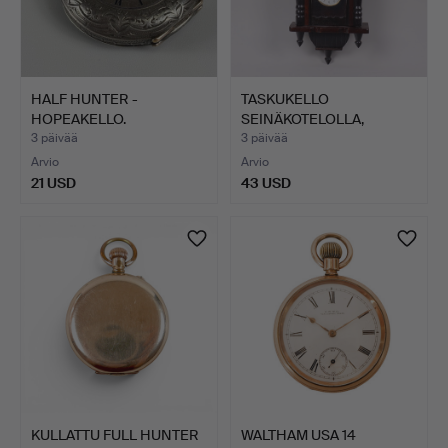
HALF HUNTER -
TASKUKELLO
HOPEAKELLO.
SEINÄKOTELOLLA,
petsattua puuta…
3 päivää
3 päivää
Arvio
Arvio
21 USD
43 USD
KULLATTU FULL HUNTER
WALTHAM USA 14