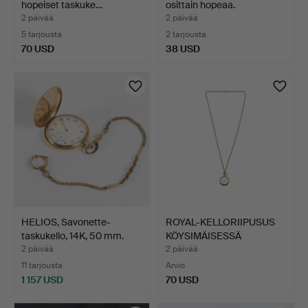
hopeiset taskuke…
osittain hopeaa.
2 päivää
2 päivää
5 tarjousta
2 tarjousta
70 USD
38 USD
HELIOS, Savonette-
ROYAL-KELLORIIPUSUS
taskukello, 14K, 50 mm.
KÖYSIMÄISESSÄ
KETJUSSA…
2 päivää
2 päivää
11 tarjousta
Arvio
1 157 USD
70 USD