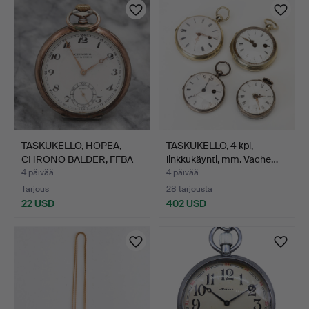
TASKUKELLO, HOPEA,
TASKUKELLO, 4 kpl,
CHRONO BALDER, FFBA
linkkukäynti, mm. Vache…
42 …
4 päivää
4 päivää
Tarjous
28 tarjousta
22 USD
402 USD