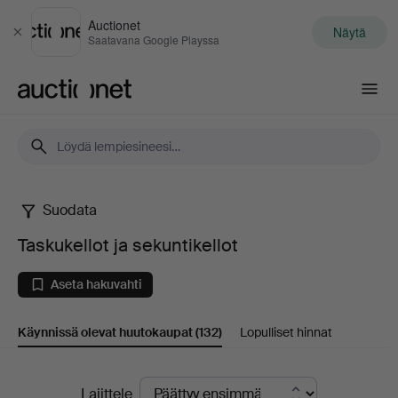
Auctionet
Näytä
Sulje
Saatavana Google Playssa
Auctionet.com
Suodata
Taskukellot
Taskukellot ja sekuntikellot
ja
Aseta hakuvahti
sekuntikellot
Käynnissä olevat huutokaupat
(132)
Lopulliset hinnat
Käynnissä
Lajittele