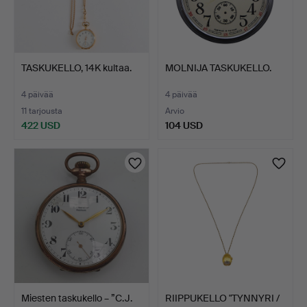
TASKUKELLO, 14K kultaa.
MOLNIJA TASKUKELLO.
4 päivää
4 päivää
11 tarjousta
Arvio
422 USD
104 USD
Miesten taskukello – ”C.J.
RIIPPUKELLO "TYNNYRI /