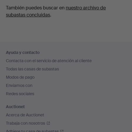
También puedes buscar en
nuestro archivo de
subastas concluidas
.
Navegación
Ayuda y contacto
en
Contacta con el servicio de atención al cliente
el
Todas las casas de subastas
pie
Modos de pago
de
Enviamos con
página
Redes sociales
Auctionet
Acerca de Auctionet
Trabaja con nosotros
Adhiere tu casa de subastas