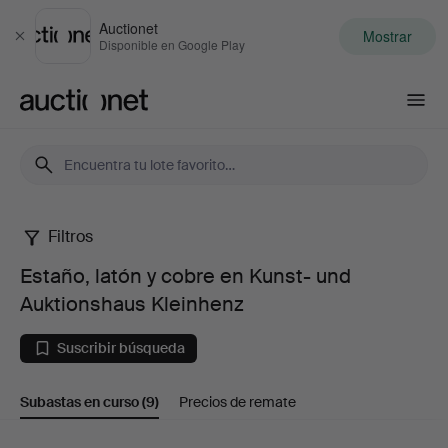
Auctionet
Mostrar
Cerrar
Disponible en Google Play
Auctionet.com
Filtros
Estaño,
Estaño, latón y cobre en Kunst- und
latón
Auktionshaus Kleinhenz
y
Suscribir búsqueda
cobre
Subastas en curso
(9)
Precios de remate
en