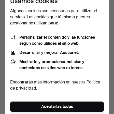
Usamos cookies
Algunas cookies son necesarias para utilizar el
servicio. Las cookies que tú mismo puedes
GRAN JARRÓN DE LATÓN
ANTIGUA COPA
gestionar se utilizan para:
CON ORNAMENTOS
JUGENDSTIL B&G
ARABES…
IMPERIAL ZINN,…
2 días
3 días
1 puja
Estimación
Personalizar el contenido y las funciones
296 USD
197 USD
según cómo utilices el sitio web.
Desarrollar y mejorar Auctionet.
Mostrarte y promocionar noticias y
contenidos en sitios web externos.
Encontrarás más información en nuestra
Política
de privacidad
.
PORTABOTELLAS ART
GEORG VON
Aceptarlas todas
NOUVEAU, COBRE, HACIA
MENDELSSOHN. (1886-
19…
1955) GRAN CU…
4 días
4 días