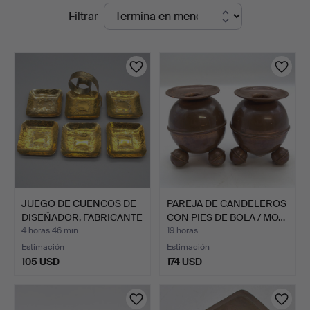
Subastas
Filtrar
Kunst-
en
und
curso
Auktionshaus
Kleinhenz
JUEGO DE CUENCOS DE
PAREJA DE CANDELEROS
DISEÑADOR, FABRICANTE
CON PIES DE BOLA / MO…
…
4 horas 46 min
19 horas
Estimación
Estimación
105 USD
174 USD