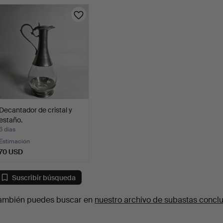
urso
Decantador de cristal y
estaño.
6 días
Estimación
70 USD
Suscribir búsqueda
ambién puedes buscar en
nuestro archivo de subastas concl