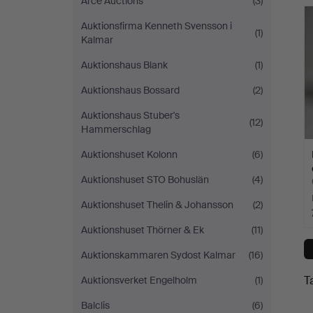
Arce Auctions
(3)
c
Auctions
Auktionsfirma Kenneth Svensson i
(1)
Kalmar
Auktionshaus Blank
(1)
Auktionshaus Bossard
(2)
Auktionshaus Stuber's
(12)
Hammerschlag
Auktionshuset Kolonn
(6)
Auktionshuset STO Bohuslän
(4)
Auktionshuset Thelin & Johansson
(2)
Auktionshuset Thörner & Ek
(11)
Auktionskammaren Sydost Kalmar
(16)
T
Auktionsverket Engelholm
(1)
Balclis
(6)