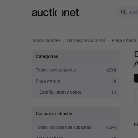
Auctionet.com
Todos los lotes
/
Barcelona Auctions
/
Plata y metal
E
Estaño,
Categorías
latón
Todas las categorías
(291)
Plata y metal
(1)
y
Estaño, latón y cobre
(1)
cobre
en
Casas de subastas
S
Fi
Barcelona
Todas las casas de subastas
(324)