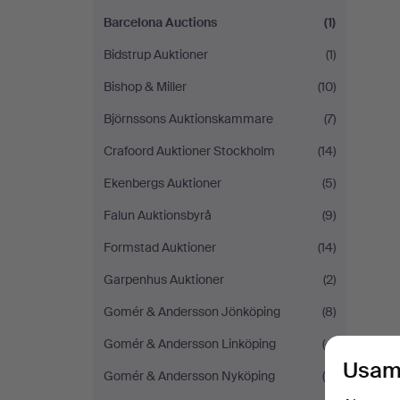
Barcelona Auctions
(1)
Bidstrup Auktioner
(1)
Bishop & Miller
(10)
Björnssons Auktionskammare
(7)
Crafoord Auktioner Stockholm
(14)
Ekenbergs Auktioner
(5)
Falun Auktionsbyrå
(9)
Formstad Auktioner
(14)
Garpenhus Auktioner
(2)
Gomér & Andersson Jönköping
(8)
Gomér & Andersson Linköping
(4)
Usam
Gomér & Andersson Nyköping
(6)