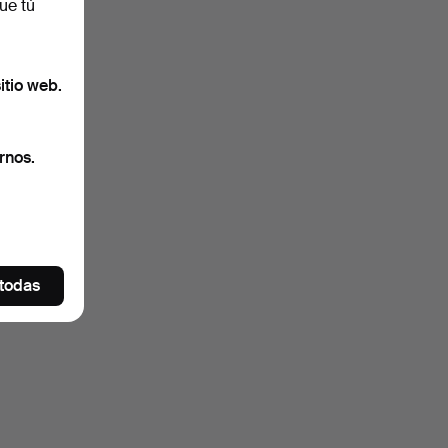
ue tú
itio web.
rnos.
 todas