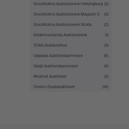
Stockholms Auktionsverk Helsingborg
(2)
Stockholms Auktionsverk Magasin 5
(3)
Stockholms Auktionsverk Sickla
(2)
Södermanlands Auktionsverk
(1)
TOKA Auktionshus
(3)
Uppsala Auktionskammare
(6)
Växjö Auktionskammare
(4)
Woxholt Auktioner
(2)
Örebro Stadsauktioner
(16)
Navegación