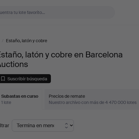
/
Estaño, latón y cobre
staño, latón y cobre en Barcelona
Auctions
Suscribir búsqueda
Subastas en curso
Precios de remate
1 lote
Nuestro archivo con más de 4 470 000 lotes
ubastas
ltrar
en