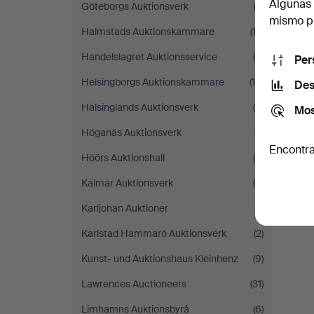
Algunas 
Göteborgs Auktionsverk
(2)
mismo pu
Halmstads Auktionskammare
(12)
Handelslagret Auktionsservice
(4)
Per
Helsingborgs Auktionskammare
(10)
Des
Hälsinglands Auktionsverk
(4)
Mos
Höganäs Auktionsverk
(7)
Encontra
Höörs Auktionshall
(4)
Kalmar Auktionsverk
(8)
Karljohan Auktioner
(1)
Karlstad Hammarö Auktionsverk
(2)
Kunst- und Auktionshaus Kleinhenz
(9)
Lawrences Auctioneers
(31)
Limhamns Auktionsbyrå
(6)