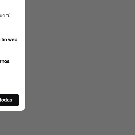
ue tú
itio web.
rnos.
 todas