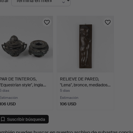
ltrar
en
urso
PAR DE TINTEROS,
RELIEVE DE PARED,
"Equestrian style", Ingla…
"Lena", bronce, mediados…
5 días
5 días
Estimación
Estimación
106 USD
106 USD
Suscribir búsqueda
ambién puedes buscar en
nuestro archivo de subastas concl