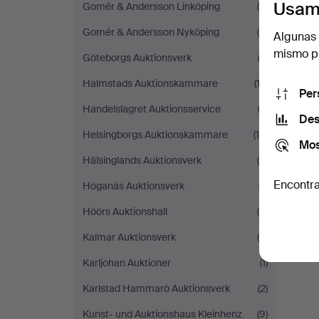
Usam
Gomér & Andersson Linköping
(4)
Gomér & Andersson Nyköping
(6)
Algunas 
mismo pu
Göteborgs Auktionsverk
(2)
Halmstads Auktionskammare
(12)
Per
Handelslagret Auktionsservice
(3)
Des
Helsingborgs Auktionskammare
(10)
Mos
Hälsinglands Auktionsverk
(4)
Encontra
Höganäs Auktionsverk
(7)
Höörs Auktionshall
(4)
Kalmar Auktionsverk
(8)
Karljohan Auktioner
(1)
Karlstad Hammarö Auktionsverk
(2)
Kunst- und Auktionshaus Kleinhenz
(9)