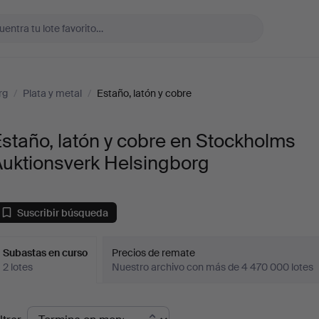
rg
/
Plata y metal
/
Estaño, latón y cobre
staño, latón y cobre en Stockholms
Auktionsverk Helsingborg
Suscribir búsqueda
Subastas en curso
Precios de remate
2 lotes
Nuestro archivo con más de 4 470 000 lotes
ubastas