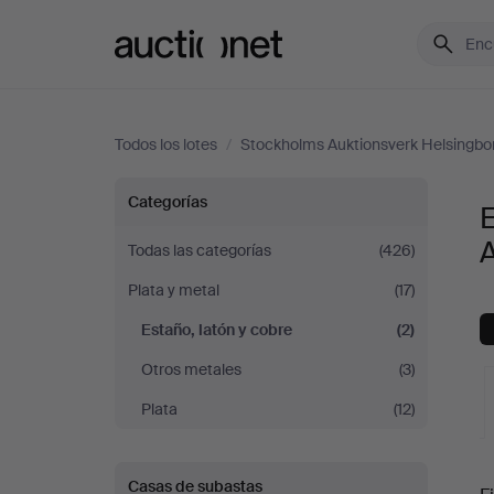
Auctionet.com
Todos los lotes
/
Stockholms Auktionsverk Helsingbo
Estaño,
Categorías
E
latón
Todas las categorías
(426)
Plata y metal
(17)
y
Estaño, latón y cobre
(2)
cobre
Otros metales
(3)
en
Plata
(12)
Stockholms
S
Casas de subastas