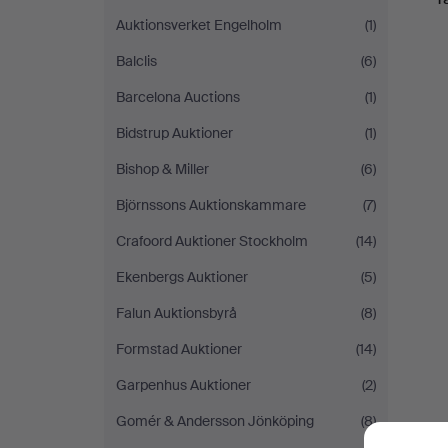
Auktionsverket Engelholm
(1)
Balclis
(6)
Barcelona Auctions
(1)
Bidstrup Auktioner
(1)
Bishop & Miller
(6)
Björnssons Auktionskammare
(7)
Crafoord Auktioner Stockholm
(14)
Ekenbergs Auktioner
(5)
Falun Auktionsbyrå
(8)
Formstad Auktioner
(14)
Garpenhus Auktioner
(2)
Gomér & Andersson Jönköping
(8)