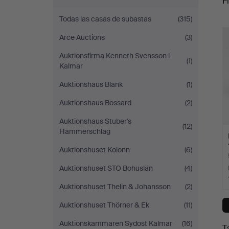
Fi
Auktionsverk
Todas las casas de subastas
(315)
c
Helsingborg
Arce Auctions
(3)
Auktionsfirma Kenneth Svensson i
(1)
Kalmar
Auktionshaus Blank
(1)
Auktionshaus Bossard
(2)
Auktionshaus Stuber's
(12)
Hammerschlag
Auktionshuset Kolonn
(6)
Auktionshuset STO Bohuslän
(4)
Auktionshuset Thelin & Johansson
(2)
Auktionshuset Thörner & Ek
(11)
Auktionskammaren Sydost Kalmar
(16)
T