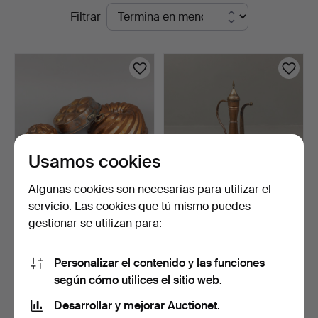
Subastas
Filtrar
Garpenhus
en
Auktioner
curso
Usamos cookies
Algunas cookies son necesarias para utilizar el
servicio. Las cookies que tú mismo puedes
MOLDES DE COBRE, 13
JARRA - PIEZA DE SUELO,
gestionar se utilizan para:
uds., siglos XVIII y X…
Aftaba / ibrik, No…
3 días
5 días
Estimación
Estimación
Personalizar el contenido y las funciones
85 USD
64 USD
según cómo utilices el sitio web.
Desarrollar y mejorar Auctionet.
Suscribir búsqueda