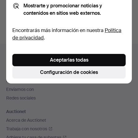
Mostrarte y promocionar noticias y
También puedes buscar en
nuestro archivo de
contenidos en sitios web externos.
subastas concluidas
.
Encontrarás más información en nuestra
Política
de privacidad
.
Navegación
Ayuda y contacto
en
Aceptarlas todas
Contacta con el servicio de atención al cliente
el
Configuración de cookies
Todas las casas de subastas
pie
Modos de pago
de
Enviamos con
página
Redes sociales
Auctionet
Acerca de Auctionet
Trabaja con nosotros
Adhiere tu casa de subastas