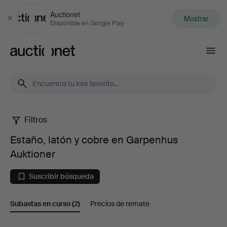
Auctionet
Mostrar
Cerrar
Disponible en Google Play
Auctionet.com
Filtros
Estaño,
Estaño, latón y cobre en Garpenhus
latón
Auktioner
y
Suscribir búsqueda
cobre
Subastas en curso
(2)
Precios de remate
en