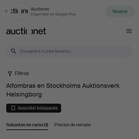
Auctionet
Mostrar
Cerrar
Disponible en Google Play
Auctionet.com
Filtros
Alfombras
Alfombras en Stockholms Auktionsverk
en
Helsingborg
Stockholms
Suscribir búsqueda
Auktionsverk
Subastas en curso
(1)
Precios de remate
Helsingborg