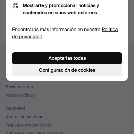
Mostrarte y promocionar noticias y
También puedes buscar en
nuestro archivo de
contenidos en sitios web externos.
subastas concluidas
.
Encontrarás más información en nuestra
Política
de privacidad
.
Navegación
Ayuda y contacto
en
Aceptarlas todas
Contacta con el servicio de atención al cliente
el
Configuración de cookies
Todas las casas de subastas
pie
Modos de pago
de
Enviamos con
página
Redes sociales
Auctionet
Acerca de Auctionet
Trabaja con nosotros
Adhiere tu casa de subastas