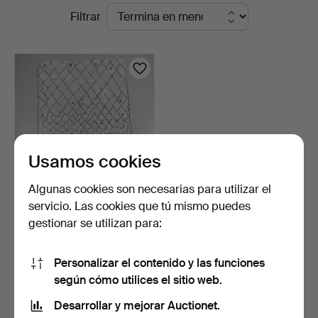
Subastas
Filtrar
en
curso
Usamos cookies
Algunas cookies son necesarias para utilizar el
servicio. Las cookies que tú mismo puedes
ALFOMBRA, anudada a
gestionar se utilizan para:
mano, Marruecos, 245x1…
6 días
Estimación
Personalizar el contenido y las funciones
264 USD
según cómo utilices el sitio web.
Desarrollar y mejorar Auctionet.
Suscribir búsqueda