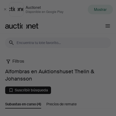
Auctionet
Mostrar
Cerrar
Disponible en Google Play
Auctionet.com
Filtros
Alfombras
Alfombras en Auktionshuset Thelin &
en
Johansson
Auktionshuset
Suscribir búsqueda
Thelin
Subastas en curso
(4)
Precios de remate
&