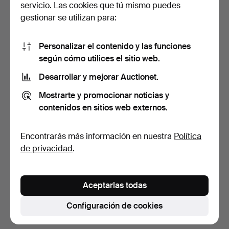
servicio. Las cookies que tú mismo puedes
gestionar se utilizan para:
Personalizar el contenido y las funciones
según cómo utilices el sitio web.
Desarrollar y mejorar Auctionet.
ALFOMBRAS DE TRAPO, 9
LOTE DE ALFOMBRAS,
Mostrarte y promocionar noticias y
uds., colores variad…
alfombras de trapo y rö…
contenidos en sitios web externos.
3 días
6 días
5 pujas
3 pujas
Encontrarás más información en nuestra
Política
53 USD
37 USD
de privacidad
.
Suscribir búsqueda
Aceptarlas todas
También puedes buscar en
nuestro archivo de
subastas concluidas
.
Configuración de cookies