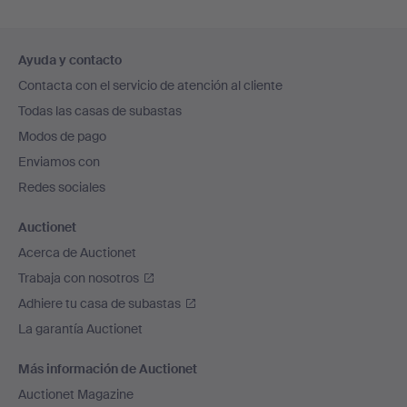
Navegación
Ayuda y contacto
en
Contacta con el servicio de atención al cliente
el
Todas las casas de subastas
pie
Modos de pago
de
Enviamos con
página
Redes sociales
Auctionet
Acerca de Auctionet
Trabaja con nosotros
Adhiere tu casa de subastas
La garantía Auctionet
Más información de Auctionet
Auctionet Magazine