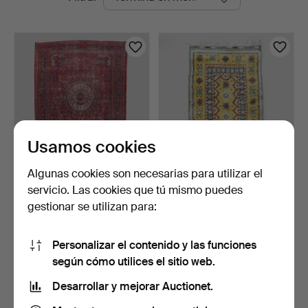
en
curso
Usamos cookies
Algunas cookies son necesarias para utilizar el
ALFOMBRA, Kirman,
ALFOMBRA, rya, mediados
servicio. Las cookies que tú mismo puedes
antigua. Firmada Moshir …
del siglo XX, apro…
gestionar se utilizan para:
1 día
1 día
2 pujas
Estimación
43 USD
106 USD
Personalizar el contenido y las funciones
según cómo utilices el sitio web.
Suscribir búsqueda
Desarrollar y mejorar Auctionet.
También puedes buscar en
nuestro archivo de