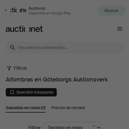
Auctionet
Mostrar
Cerrar
Disponible en Google Play
Auctionet.com
Filtros
Alfombras
Alfombras en Göteborgs Auktionsverk
en
Suscribir búsqueda
Göteborgs
Subastas en curso
(2)
Precios de remate
Auktionsverk
Subastas
Filtrar