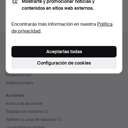
Mostrarte y promocionar noticias y
subastas concluidas
.
contenidos en sitios web externos.
Encontrarás más información en nuestra
Política
de privacidad
.
Navegación
Ayuda y contacto
en
Contacta con el servicio de atención al cliente
Aceptarlas todas
el
Todas las casas de subastas
pie
Configuración de cookies
Modos de pago
de
Enviamos con
página
Redes sociales
Auctionet
Acerca de Auctionet
Trabaja con nosotros
Adhiere tu casa de subastas
La garantía Auctionet