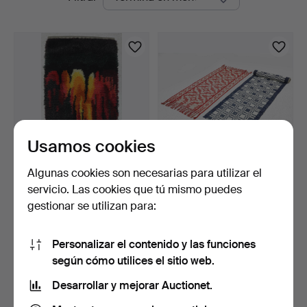
en
curso
Usamos cookies
Algunas cookies son necesarias para utilizar el
ALFOMBRA RYA, 70x132
ALFOMBRAS DE REPS, 2
servicio. Las cookies que tú mismo puedes
cm, década de 1960.
uds., jugend, Hälsing…
gestionar se utilizan para:
5 días
8 días
1 puja
10 pujas
32 USD
79 USD
Personalizar el contenido y las funciones
según cómo utilices el sitio web.
Suscribir búsqueda
Desarrollar y mejorar Auctionet.
También puedes buscar en
nuestro archivo de