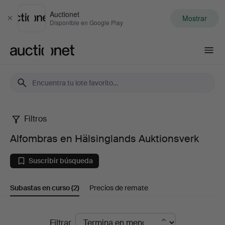
Auctionet
Mostrar
Cerrar
Disponible en Google Play
Auctionet.com
Filtros
Alfombras
Alfombras en Hälsinglands Auktionsverk
en
Suscribir búsqueda
Hälsinglands
Subastas en curso
(2)
Precios de remate
Auktionsverk
Subastas
Filtrar