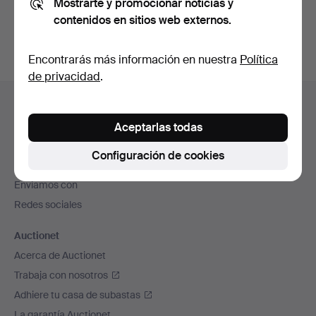
Mostrarte y promocionar noticias y
subastas concluidas
.
contenidos en sitios web externos.
Encontrarás más información en nuestra
Política
de privacidad
.
Navegación
Ayuda y contacto
en
Contacta con el servicio de atención al cliente
Aceptarlas todas
el
Todas las casas de subastas
pie
Configuración de cookies
Modos de pago
de
Enviamos con
página
Redes sociales
Auctionet
Acerca de Auctionet
Trabaja con nosotros
Adhiere tu casa de subastas
La garantía Auctionet