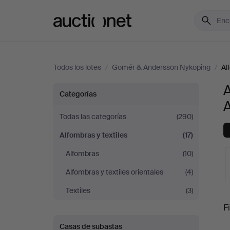
Auctionet.com
Todos los lotes
/
Gomér & Andersson Nyköping
/
Al
A
Alfombras
Categorías
y
Todas las categorías
(290)
Alfombras y textiles
(17)
textiles
Alfombras
(10)
en
Alfombras y textiles orientales
(4)
Gomér
Textiles
(3)
S
Fi
&
Casas de subastas