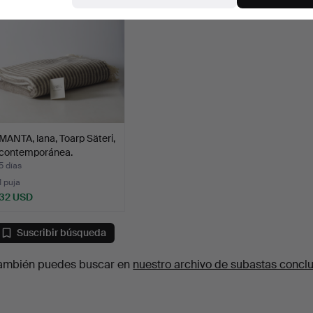
MANTA, lana, Toarp Säteri,
contemporánea.
5 días
1 puja
32 USD
Suscribir búsqueda
ambién puedes buscar en
nuestro archivo de subastas concl