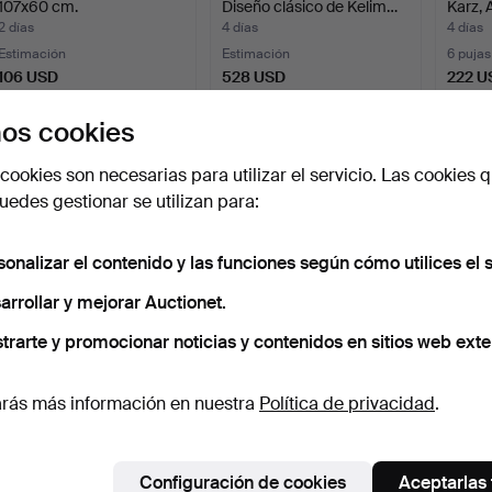
107x60 cm.
Diseño clásico de Kelim…
Karz, 
2 días
4 días
4 días
Estimación
Estimación
6 pujas
106 USD
528 USD
222 U
os cookies
cookies son necesarias para utilizar el servicio. Las cookies q
edes gestionar se utilizan para:
sonalizar el contenido y las funciones según cómo utilices el s
arrollar y mejorar Auctionet.
trarte y promocionar noticias y contenidos en sitios web exte
ALFOMBRA ORIENTAL.
ALFOMBRA ORIENTAL.
ALFO
Diseño Kelim Morocco, 2…
Kilim, 291 x 208 cm.
Kilim,
4 días
4 días
4 días
rás más información en nuestra
Política de privacidad
.
Estimación
4 pujas
Estima
633 USD
264 USD
422 U
Configuración de cookies
Aceptarlas