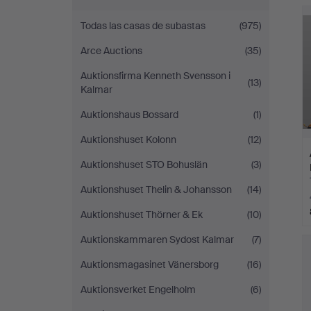
c
Andersson
Todas las casas de subastas
(975)
Nyköping
Arce Auctions
(35)
Auktionsfirma Kenneth Svensson i
(13)
Kalmar
Auktionshaus Bossard
(1)
Auktionshuset Kolonn
(12)
Auktionshuset STO Bohuslän
(3)
Auktionshuset Thelin & Johansson
(14)
Auktionshuset Thörner & Ek
(10)
Auktionskammaren Sydost Kalmar
(7)
Auktionsmagasinet Vänersborg
(16)
Auktionsverket Engelholm
(6)