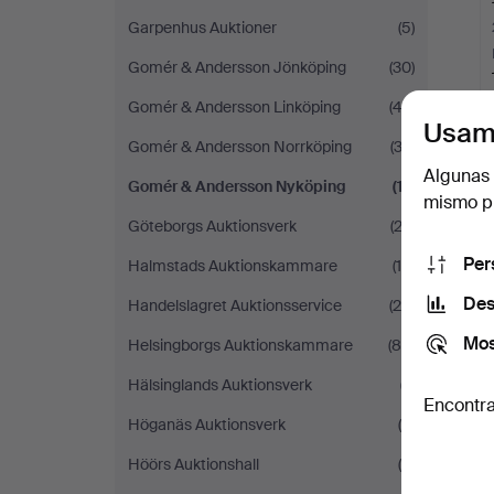
Garpenhus Auktioner
(5)
Gomér & Andersson Jönköping
(30)
Gomér & Andersson Linköping
(42)
Usam
Gomér & Andersson Norrköping
(33)
Algunas 
Gomér & Andersson Nyköping
(17)
mismo pu
Göteborgs Auktionsverk
(23)
Per
Halmstads Auktionskammare
(16)
Des
Handelslagret Auktionsservice
(20)
Mos
Helsingborgs Auktionskammare
(89)
Hälsinglands Auktionsverk
(7)
Encontra
Höganäs Auktionsverk
(9)
Höörs Auktionshall
(6)