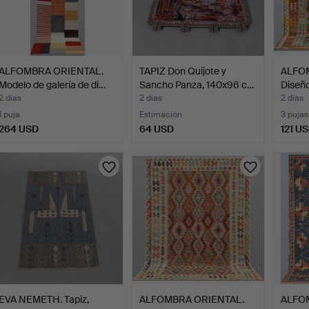
ALFOMBRA ORIENTAL.
TAPIZ Don Quijote y
ALFO
Modelo de galería de di…
Sancho Panza, 140x96 c…
Diseño
2 días
2 días
2 días
1 puja
Estimación
3 pujas
264 USD
64 USD
121 U
EVA NEMETH. Tapiz,
ALFOMBRA ORIENTAL.
ALFO