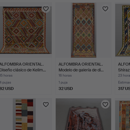
urso
ALFOMBRA ORIENTAL.
ALFOMBRA ORIENTAL.
ALFO
Diseño clásico de Kelim…
Modelo de galería de di…
Shiraz
15 horas
16 horas
23 hor
4 pujas
1 puja
Estima
82 USD
32 USD
317 U