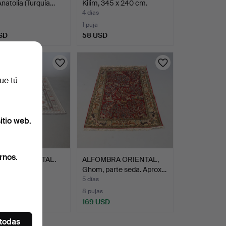
Anatolia (Turquía…
Kilim, 345 x 240 cm.
4 días
1 puja
SD
58 USD
ue tú
itio web.
rnos.
MBRA ORIENTAL.
ALFOMBRA ORIENTAL,
 292 x 210 cm.
Ghom, parte seda. Aprox…
5 días
ción
8 pujas
SD
169 USD
 todas