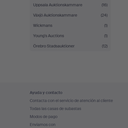
Uppsala Auktionskammare
(16)
Växjö Auktionskammare
(24)
Wickmans
(1)
Young's Auctions
(1)
Örebro Stadsauktioner
(12)
Navegación
Ayuda y contacto
en
Contacta con el servicio de atención al cliente
el
Todas las casas de subastas
pie
Modos de pago
de
Enviamos con