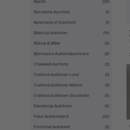
Balclis
(28)
Barcelona Auctions
(1)
Batemans of Stamford
(1)
Bidstrup Auktioner
(14)
Bishop & Miller
(5)
Björnssons Auktionskammare
(8)
Chalkwell Auctions
(2)
Crafoord Auktioner Lund
(3)
Crafoord Auktioner Malmö
(3)
Crafoord Auktioner Stockholm
(5)
Ekenbergs Auktioner
(4)
Falun Auktionsbyrå
(32)
Formstad Auktioner
(2)