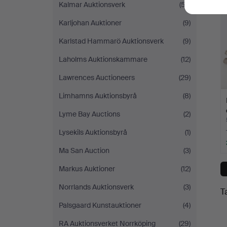
Kalmar Auktionsverk
(57)
Karljohan Auktioner
(9)
Karlstad Hammarö Auktionsverk
(9)
Laholms Auktionskammare
(12)
Lawrences Auctioneers
(29)
Limhamns Auktionsbyrå
(8)
Lyme Bay Auctions
(2)
Lysekils Auktionsbyrå
(1)
Ma San Auction
(3)
Markus Auktioner
(12)
Norrlands Auktionsverk
(3)
T
Palsgaard Kunstauktioner
(4)
RA Auktionsverket Norrköping
(29)