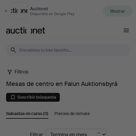
Auctionet
Mostrar
Cerrar
Disponible en Google Play
Auctionet.com
Filtros
Mesas
Mesas de centro en Falun Auktionsbyrå
de
Suscribir búsqueda
centro
Subastas en curso
(3)
Precios de remate
en
Falun
Subastas
Filtrar