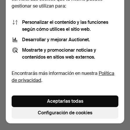
gestionar se utilizan para:
Personalizar el contenido y las funciones
según cómo utilices el sitio web.
Desarrollar y mejorar Auctionet.
MESA DE CENTRO, estilo
Mostrarte y promocionar noticias y
gustaviano, metal y…
9 días
contenidos en sitios web externos.
Estimación
106 USD
Encontrarás más información en nuestra
Política
de privacidad
.
Suscribir búsqueda
También puedes buscar en
nuestro archivo de
Aceptarlas todas
subastas concluidas
.
Configuración de cookies