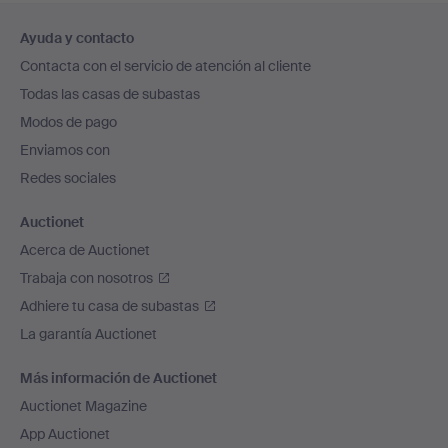
Navegación
Ayuda y contacto
en
Contacta con el servicio de atención al cliente
el
Todas las casas de subastas
pie
Modos de pago
de
Enviamos con
página
Redes sociales
Auctionet
Acerca de Auctionet
Trabaja con nosotros
Adhiere tu casa de subastas
La garantía Auctionet
Más información de Auctionet
Auctionet Magazine
App Auctionet