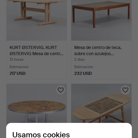
KURT ØSTERVIG. KURT
Mesa de centro de teca,
ØSTERVIG Mesa de centr…
sobre con azulejos…
12 horas
2 días
Estimación
Estimación
217 USD
232 USD
Usamos cookies