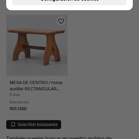
279 USD
186 USD
MESA DE CENTRO / mesa
auxiliar RECTANGULAR…
9 días
Estimación
155 USD
Suscribir búsqueda
También puedes buscar en
nuestro archivo de