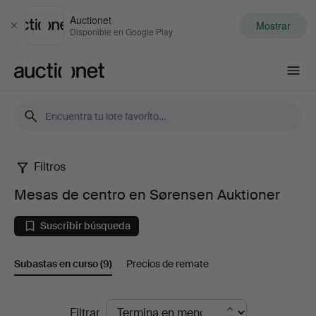
Auctionet
Mostrar
Cerrar
Disponible en Google Play
Auctionet.com
Filtros
Mesas
Mesas de centro en Sørensen Auktioner
de
Suscribir búsqueda
centro
Subastas en curso
(9)
Precios de remate
en
Sørensen
Subastas
Filtrar