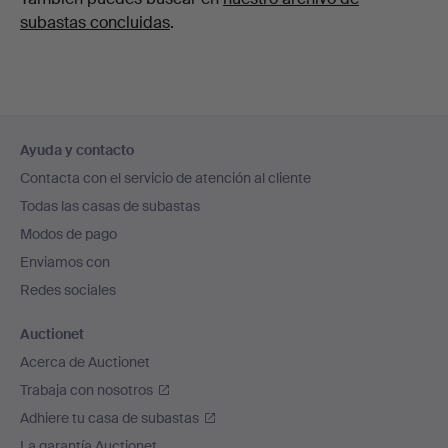
subastas concluidas
.
Navegación
Ayuda y contacto
en
Contacta con el servicio de atención al cliente
el
Todas las casas de subastas
pie
Modos de pago
de
Enviamos con
página
Redes sociales
Auctionet
Acerca de Auctionet
Trabaja con nosotros
Adhiere tu casa de subastas
La garantía Auctionet