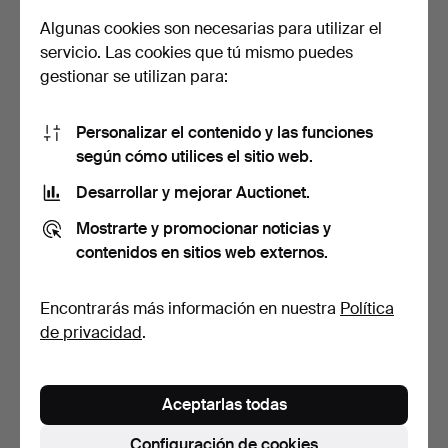
Algunas cookies son necesarias para utilizar el
LILLY JUST
MESA AUXILIAR DE
servicio. Las cookies que tú mismo puedes
LICHTENBERG. Mesa de
DISEÑO DANÉS en roble
gestionar se utilizan para:
centro red…
mac…
3 días
4 días
1 puja
Estimación
48 USD
132 USD
Personalizar el contenido y las funciones
según cómo utilices el sitio web.
Desarrollar y mejorar Auctionet.
Mostrarte y promocionar noticias y
contenidos en sitios web externos.
Encontrarás más información en nuestra
Política
de privacidad
.
MESA DE CENTRO
MESA DE CENTRO
RECTANGULAR con
RECTANGULAR,
Aceptarlas todas
tablero de …
estructura de …
5 días
9 días
Estimación
Estimación
Configuración de cookies