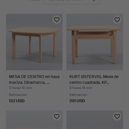
en
Auktioner
curso
MESA DE CENTRO en haya
KURT ØSTERVIG. Mesa de
maciza. Dinamarca, …
centro cuadrada. KP…
5 horas 10 min
9 horas 14 min
Estimación
Estimación
132 USD
201 USD