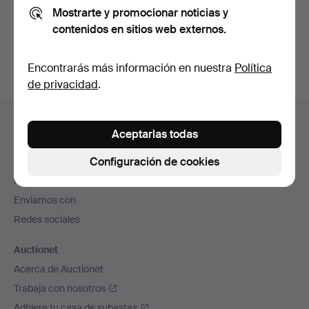
Mostrarte y promocionar noticias y
También puedes buscar en
nuestro archivo de
contenidos en sitios web externos.
subastas concluidas
.
Encontrarás más información en nuestra
Política
de privacidad
.
Navegación
Ayuda y contacto
en
Aceptarlas todas
Contacta con el servicio de atención al cliente
el
Configuración de cookies
Todas las casas de subastas
pie
Modos de pago
de
Enviamos con
página
Redes sociales
Auctionet
Acerca de Auctionet
Trabaja con nosotros
Adhiere tu casa de subastas