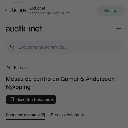
Auctionet
Mostrar
Cerrar
Disponible en Google Play
Auctionet.com
Filtros
Mesas
Mesas de centro en Gomér & Andersson
de
Nyköping
centro
Suscribir búsqueda
en
Subastas en curso
(2)
Precios de remate
Gomér