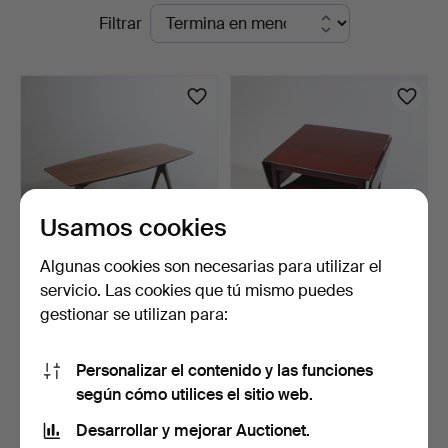
Subastas
Filtrar
&
en
Andersson
curso
Nyköping
Usamos cookies
Algunas cookies son necesarias para utilizar el
servicio. Las cookies que tú mismo puedes
MESA DE CENTRO, tablero
MESA DE CENTRO con
gestionar se utilizan para:
de teca, estructur…
alas, siglos XX/XXI.
2 días
3 días
Estimación
Estimación
Personalizar el contenido y las funciones
127 USD
64 USD
según cómo utilices el sitio web.
Desarrollar y mejorar Auctionet.
Suscribir búsqueda