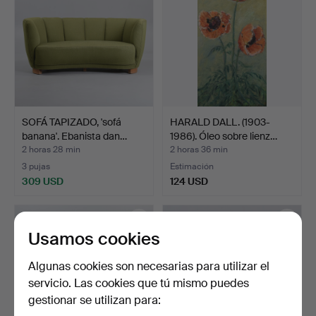
SOFÁ TAPIZADO, 'sofá
HARALD DALL. (1903-
banana'. Ebanista dan…
1986). Óleo sobre lienz…
2 horas 28 min
2 horas 36 min
3 pujas
Estimación
309 USD
124 USD
Usamos cookies
Algunas cookies son necesarias para utilizar el
servicio. Las cookies que tú mismo puedes
gestionar se utilizan para: