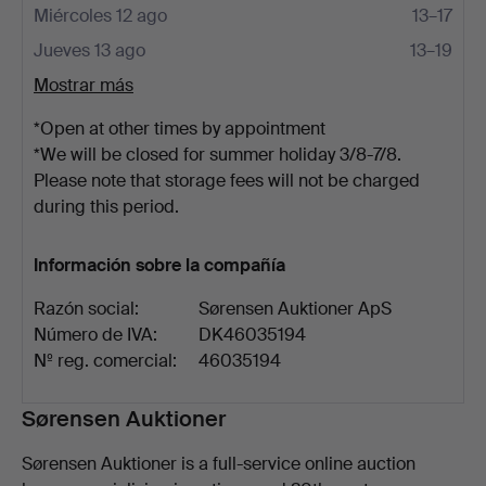
Miércoles 12 ago
13–17
Jueves 13 ago
13–19
Mostrar más
*Open at other times by appointment
*We will be closed for summer holiday 3/8-7/8.
Please note that storage fees will not be charged
during this period.
Información sobre la compañía
Razón social:
Sørensen Auktioner ApS
Número de IVA:
DK46035194
Nº reg. comercial:
46035194
Descripción
Sørensen Auktioner
Sørensen Auktioner is a full-service online auction