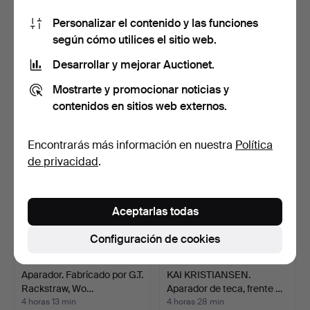
Personalizar el contenido y las funciones
según cómo utilices el sitio web.
Aparador de madera de
Cómoda pequeña de roble
pino, oregon pine, c…
macizo. Frente con…
Desarrollar y mejorar Auctionet.
3 horas 28 min
3 horas 36 min
Estimación
Estimación
Mostrarte y promocionar noticias y
232 USD
124 USD
contenidos en sitios web externos.
Encontrarás más información en nuestra
Política
de privacidad
.
Aceptarlas todas
Configuración de cookies
Aparador. Fabricado por G.T.
KAI KRISTIANSEN.
Rackstraw, Wo…
Aparador de teca, frente …
4 horas 13 min
4 horas 28 min