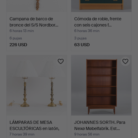
Campana de barco de
Cómoda de roble, frente
bronce del S/S Nordbor…
con seis cajones f…
6 horas 13 min
6 horas 36 min
6 pujas
3 pujas
226 USD
63 USD
LÁMPARAS DE MESA
JOHANNES SORTH. Para
ESCULTÓRICAS en latón,
Nexø Møbelfabrik. Est…
Di…
7 horas 39 min
9 horas 56 min