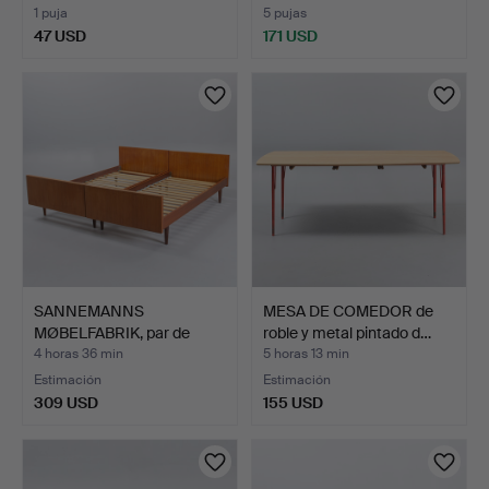
1 puja
5 pujas
47 USD
171 USD
SANNEMANNS
MESA DE COMEDOR de
MØBELFABRIK, par de
roble y metal pintado d…
camas de te…
4 horas 36 min
5 horas 13 min
Estimación
Estimación
309 USD
155 USD