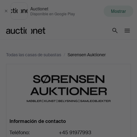
Auctionet
Mostrar
Cerrar
Disponible en Google Play
Auctionet.com
Todas las casas de subastas
/
Sørensen Auktioner
Sørensen
Auktioner
Información de contacto
Teléfono:
+45 91977993