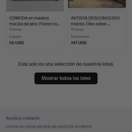
CÓMODA en madera
ARTISTA DESCONOCIDO.
maciza de pino. Frente co…
Interior. Óleo sobre …
11 horas
11 horas
2 pujas
Estimación
55 USD
147 USD
Esta solo es una selección de nuestros lotes.
Mostrar todos los lotes
Navegación
Ayuda y contacto
en
Contacta con el servicio de atención al cliente
el