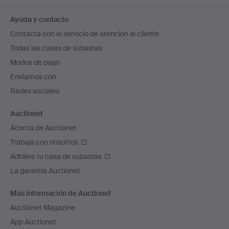
Navegación
Ayuda y contacto
en
Contacta con el servicio de atención al cliente
el
Todas las casas de subastas
pie
Modos de pago
de
Enviamos con
página
Redes sociales
Auctionet
Acerca de Auctionet
Trabaja con nosotros
Adhiere tu casa de subastas
La garantía Auctionet
Más información de Auctionet
Auctionet Magazine
App Auctionet