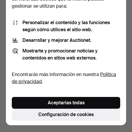
gestionar se utilizan para:
Personalizar el contenido y las funciones
según cómo utilices el sitio web.
Desarrollar y mejorar Auctionet.
Escritorio exento de
GÖRAN MALMVALL (F. 1917,
Mostrarte y promocionar noticias y
palisandro, frente co…
D. 2001). Escrito…
10 días
10 días
contenidos en sitios web externos.
12 pujas
5 pujas
340 USD
340 USD
Encontrarás más información en nuestra
Política
de privacidad
.
Suscribir búsqueda
También puedes buscar en
nuestro archivo de
Aceptarlas todas
subastas concluidas
.
Configuración de cookies