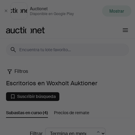
Auctionet
Mostrar
Cerrar
Disponible en Google Play
Auctionet.com
Filtros
Escritorios
Escritorios en Woxholt Auktioner
en
Suscribir búsqueda
Woxholt
Subastas en curso
(4)
Precios de remate
Auktioner
Subastas
Filtrar