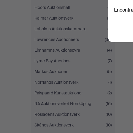
Höörs Auktionshall
(2)
Encontra
Kalmar Auktionsverk
(4)
Laholms Auktionskammare
(2)
Lawrences Auctioneers
(30)
Limhamns Auktionsbyrå
(4)
Lyme Bay Auctions
(7)
Markus Auktioner
(5)
Norrlands Auktionsverk
(1)
Palsgaard Kunstauktioner
(2)
RA Auktionsverket Norrköping
(16)
Roslagens Auktionsverk
(10)
Skånes Auktionsverk
(10)