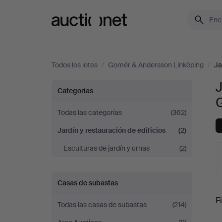
Auctionet.com
Todos los lotes
/
Gomér & Andersson Linköping
/
Ja
J
Jardín
Categorías
y
Todas las categorías
(362)
Jardín y restauración de edificios
(2)
restauración
Esculturas de jardín y urnas
(2)
de
edificios
Casas de subastas
S
Fi
en
Todas las casas de subastas
(214)