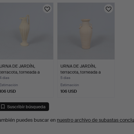
urso
URNA DE JARDÍN,
URNA DE JARDÍN,
terracota, torneada a
terracota, torneada a
mano.
mano.
4 días
5 días
Estimación
Estimación
106 USD
106 USD
Suscribir búsqueda
ambién puedes buscar en
nuestro archivo de subastas concl