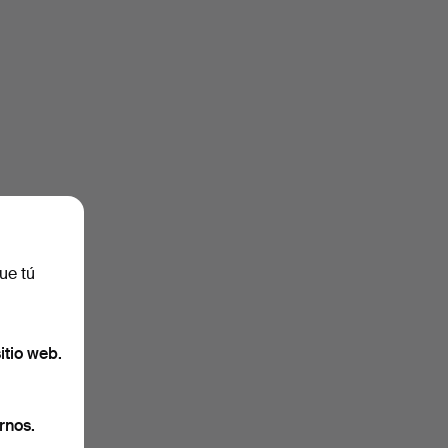
ue tú
itio web.
rnos.