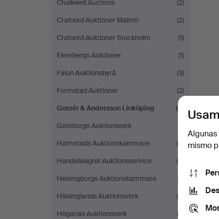
Chalkwell Auctions
(2)
Crafoord Auktioner Malmö
(2)
Crafoord Auktioner Stockholm
(1)
Ekenbergs Auktioner
(1)
Falun Auktionsbyrå
(3)
Formstad Auktioner
(2)
Gomér & Andersson Linköping
(2)
Usam
Göteborgs Auktionsverk
(1)
Algunas 
Halmstads Auktionskammare
(6)
mismo pu
Handelslagret Auktionsservice
(4)
Per
Helsingborgs Auktionskammare
(7)
Des
Hälsinglands Auktionsverk
(4)
Mos
Höganäs Auktionsverk
(2)