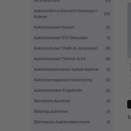
Arce Auctions
(11)
c
Gomér
Auktionsfirma Kenneth Svensson i
(10)
Kalmar
&
Auktionshuset Kolonn
(2)
Andersson
Auktionshuset STO Bohuslän
(1)
Linköping
Auktionshuset Thelin & Johansson
(9)
Auktionshuset Thörner & Ek
(4)
Auktionskammaren Sydost Kalmar
(1)
Auktionsmagasinet Vänersborg
(2)
Auktionsverket Engelholm
(2)
Barcelona Auctions
(1)
Bidstrup Auktioner
(1)
T
Björnssons Auktionskammare
(1)