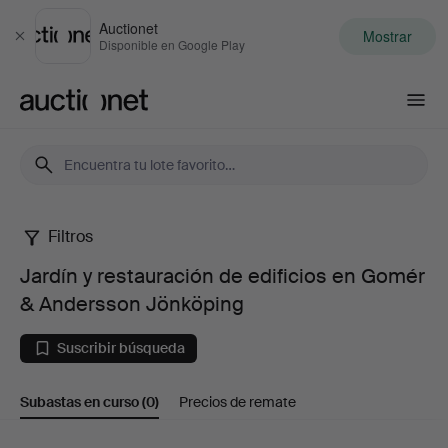
Auctionet
Mostrar
Cerrar
Disponible en Google Play
Auctionet.com
Filtros
Jardín
Jardín y restauración de edificios en Gomér
y
& Andersson Jönköping
restauración
Suscribir búsqueda
de
Subastas en curso
(0)
Precios de remate
edificios