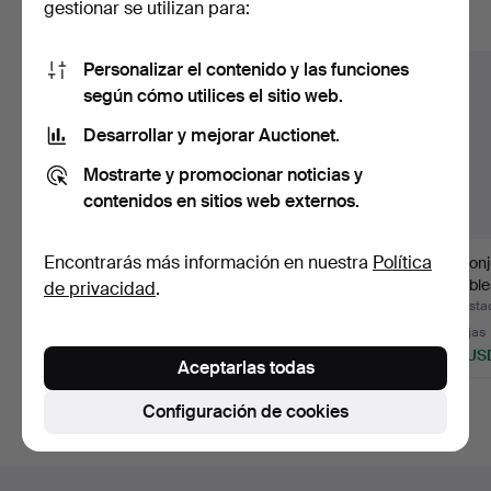
gestionar se utilizan para:
Mostrar todos los lotes
Personalizar el contenido y las funciones
según cómo utilices el sitio web.
Desarrollar y mejorar Auctionet.
Mostrarte y promocionar noticias y
contenidos en sitios web externos.
Encontrarás más información en nuestra
Política
CONJUNTO DE
CONJUNTO DE
Un conj
ASIENTOS. 3 piezas,
JARDÍN, 3 piezas, teca,
muebles
de privacidad
.
estructura…
Life a…
meta…
Subastado 26 may 2026
Subastado 21 may 2026
Subasta
1 puja
9 pujas
13 pujas
32 USD
74 USD
148 US
Aceptarlas todas
Configuración de cookies
Navegación