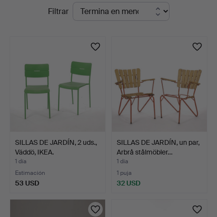
Subastas
Filtrar
en
en
Auktionsfirma
curso
Kenneth
Svensson
i
Kalmar
SILLAS DE JARDÍN, 2 uds.,
SILLAS DE JARDÍN, un par,
Väddö, IKEA.
Arbrå stålmöbler…
1 día
1 día
Estimación
1 puja
53 USD
32 USD