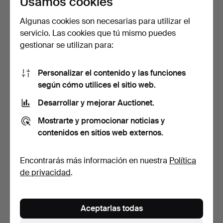
Usamos cookies
Algunas cookies son necesarias para utilizar el
servicio. Las cookies que tú mismo puedes
TUMBONAS, un par,
MESA DE JARDÍN,
gestionar se utilizan para:
Jutlandia.
plegable, tubo de acero y …
7 días
7 días
1 puja
Estimación
Personalizar el contenido y las funciones
80 USD
53 USD
según cómo utilices el sitio web.
Desarrollar y mejorar Auctionet.
Mostrarte y promocionar noticias y
contenidos en sitios web externos.
Encontrarás más información en nuestra
Política
de privacidad
.
SILLAS DE JARDÍN, tubo
CONJUNTO DE JARDÍN,
Aceptarlas todas
de hierro y madera,…
3+4 piezas, madera, pl…
8 días
8 días