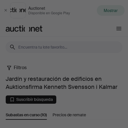
Auctionet
Mostrar
Cerrar
Disponible en Google Play
Auctionet.com
Filtros
Jardín
Jardín y restauración de edificios en
y
Auktionsfirma Kenneth Svensson i Kalmar
restauración
Suscribir búsqueda
de
Subastas en curso
(10)
Precios de remate
edificios