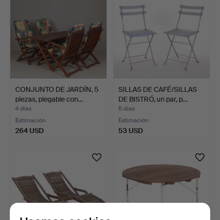
CONJUNTO DE JARDÍN, 5
SILLAS DE CAFÉ/SILLAS
piezas, plegable con…
DE BISTRÓ, un par, p…
4 días
6 días
Estimación
Estimación
264 USD
53 USD