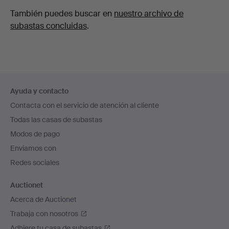
También puedes buscar en
nuestro archivo de
subastas concluidas
.
Navegación
Ayuda y contacto
en
Contacta con el servicio de atención al cliente
el
Todas las casas de subastas
pie
Modos de pago
de
Enviamos con
página
Redes sociales
Auctionet
Acerca de Auctionet
Trabaja con nosotros
Adhiere tu casa de subastas