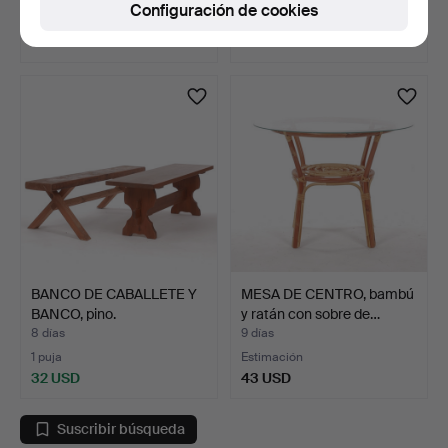
Configuración de cookies
Estimación
Estimación
53 USD
53 USD
BANCO DE CABALLETE Y
MESA DE CENTRO, bambú
BANCO, pino.
y ratán con sobre de…
8 días
9 días
1 puja
Estimación
32 USD
43 USD
Suscribir búsqueda