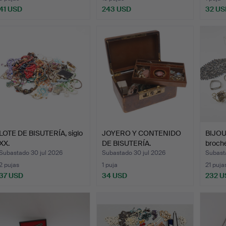
41 USD
243 USD
32 US
LOTE DE BISUTERÍA, siglo
JOYERO Y CONTENIDO
BIJOUT
XX.
DE BISUTERÍA.
broche
Subastado 30 jul 2026
Subastado 30 jul 2026
Subast
2 pujas
1 puja
21 puja
37 USD
34 USD
232 U