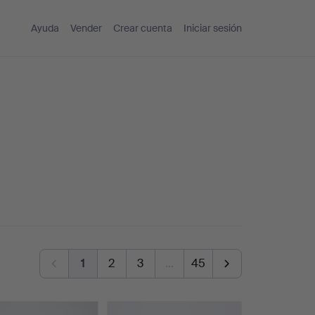
Ayuda
Vender
Crear cuenta
Iniciar sesión
1
2
3
…
45