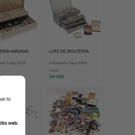
ERÍA VARIADA.
LOTE DE BISUTERÍA.
ado 3 ago 2026
Subastado 3 ago 2026
1 puja
SD
34 USD
ue tú
itio web.