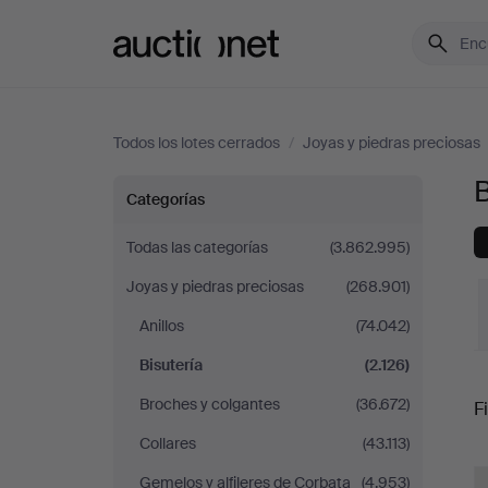
Auctionet.com
Todos los lotes cerrados
/
Joyas y piedras preciosas
B
Bisutería
Categorías
Todas las categorías
(3.862.995)
Joyas y piedras preciosas
(268.901)
Anillos
(74.042)
Bisutería
(2.126)
P
Broches y colgantes
(36.672)
Fi
Collares
(43.113)
r
Gemelos y alfileres de Corbata
(4.953)