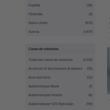
España
(38)
Finlandia
(3)
Reino Unido
(621)
Suecia
(1.417)
Casas de subastas
Todas las casas de subastas
(2.126)
Acreman St Auctioneers & Valuers
(33)
Arce Auctions
(22)
Auktionshaus Blank
(7)
Auktionshuset Kolonn
(6)
Auktionshuset STO Bohuslän
(119)