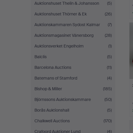
Auktionshuset Thelin & Johansson
(5)
Auktionshuset Thörner & Ek
(26)
Auktionskammaren Sydost Kalmar
(7)
Auktionsmagasinet Vänersborg
(28)
Auktionsverket Engelholm
(1)
Balclis
(5)
Barcelona Auctions
(11)
Batemans of Stamford
(4)
Bishop & Miller
(185)
Björnssons Auktionskammare
(50)
Borås Auktionshall
(5)
Chalkwell Auctions
(170)
Crafoord Auktioner Lund
(4)