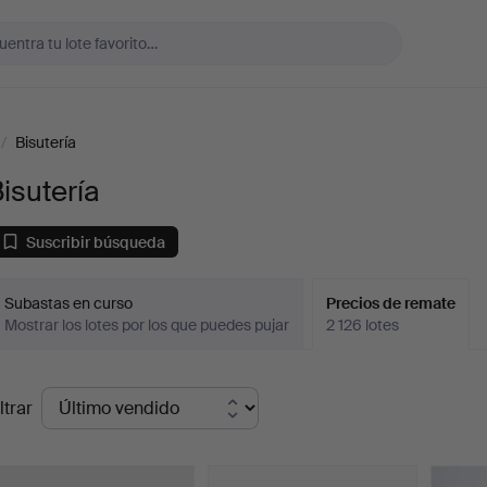
/
Bisutería
isutería
Suscribir búsqueda
Subastas en curso
Precios de remate
Mostrar los lotes por los que puedes pujar
2 126 lotes
recios
ltrar
de
emate