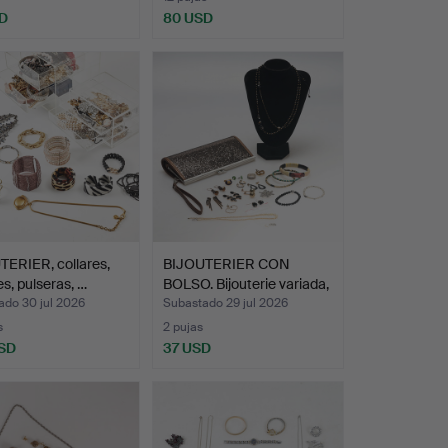
D
80 USD
ERIER, collares,
BIJOUTERIER CON
s, pulseras, …
BOLSO. Bijouterie variada,
…
ado 30 jul 2026
Subastado 29 jul 2026
s
2 pujas
SD
37 USD