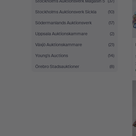
Stockholms Auktionsverk Magasin 5
(37)
Stockholms Auktionsverk Sickla
(10)
Södermanlands Auktionsverk
(17)
Uppsala Auktionskammare
(2)
Växjö Auktionskammare
(21)
Young's Auctions
(14)
Örebro Stadsauktioner
(8)