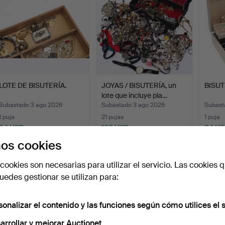
LOTE DE BISUTERÍA.
JOYAS / BISUTERÍA, un
BISUT
lote que incluye pla…
Subastado 3 ago 2026
Subastado 3 ago 2026
Subast
1 puja
21 pujas
1 puja
34 USD
168 USD
34 U
os cookies
cookies son necesarias para utilizar el servicio. Las cookies q
edes gestionar se utilizan para:
sonalizar el contenido y las funciones según cómo utilices el s
arrollar y mejorar Auctionet.