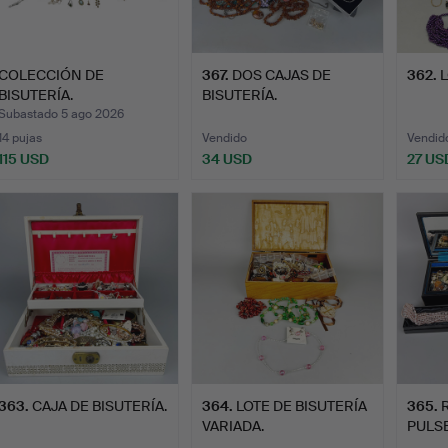
COLECCIÓN DE
367
.
DOS CAJAS DE
362
.
L
BISUTERÍA.
BISUTERÍA.
Subastado 5 ago 2026
14 pujas
Vendido
Vendid
115 USD
34 USD
27 US
363
.
CAJA DE BISUTERÍA.
364
.
LOTE DE BISUTERÍA
365
.
VARIADA.
PULSE
ETC.