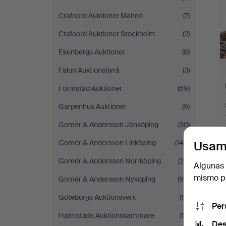
Crafoord Auktioner Malmö
(7)
Crafoord Auktioner Stockholm
(2)
Ekenbergs Auktioner
(8)
Falun Auktionsbyrå
(3)
Formstad Auktioner
(69)
Garpenhus Auktioner
(9)
Gomér & Andersson Jönköping
(30)
Gomér & Andersson Linköping
(144)
Usam
Gomér & Andersson Norrköping
(20)
Algunas 
mismo pu
Gomér & Andersson Nyköping
(96)
Göteborgs Auktionsverk
(15)
Per
Halmstads Auktionskammare
(19)
Des