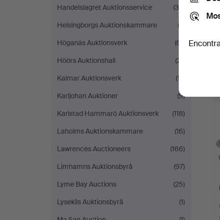
Handelslagret Auktionsservice
(39)
Mos
Helsingborgs Auktionskammare
(2)
Höganäs Auktionsverk
(61)
Encontra
Höörs Auktionshall
(21)
Kalmar Auktionsverk
(17)
Karljohan Auktioner
(9)
Karlstad Hammarö Auktionsverk
(118)
Laholms Auktionskammare
(16)
Lawrences Auctioneers
(166)
Limhamns Auktionsbyrå
(97)
Lyme Bay Auctions
(25)
Lysekils Auktionsbyrå
(1)
Ma San Auction
(1)