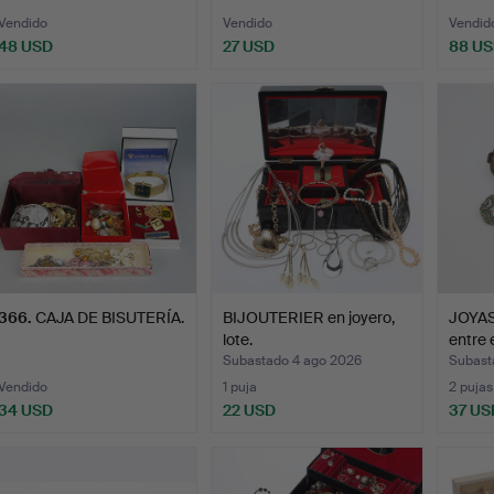
Vendido
Vendido
Vendid
48 USD
27 USD
88 U
366
.
CAJA DE BISUTERÍA.
BIJOUTERIER en joyero,
JOYAS,
lote.
entre 
Subastado 4 ago 2026
Subast
Vendido
1 puja
2 pujas
34 USD
22 USD
37 US